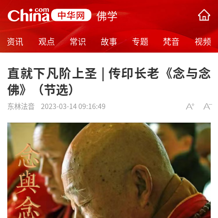
佛学
资讯
观点
常识
故事
专题
梵音
视频
直就下凡阶上圣 | 传印长老《念与念
佛》（节选）
东林法音
2023-03-14 09:16:49