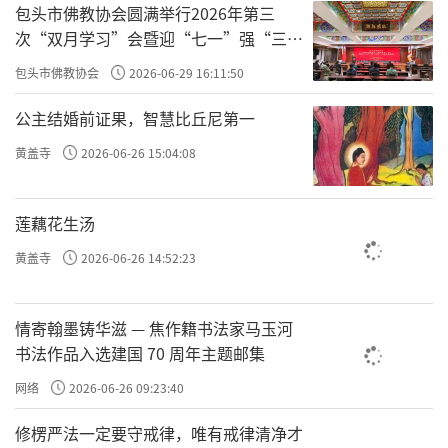
包头市佛教协会圆满举行2026年第三
次“双月学习”会暨迎“七一”强“三
爱”主题书画笔会
包头市佛教协会
2026-06-29 16:11:50
公主结婚前证果，智慧比丘尼第一
黄盖寺
2026-06-26 15:04:08
莲藕花生汤
黄盖寺
2026-06-26 14:52:23
情寄翰墨铸华滋 — 焦作籍书法家马玉河
书法作品入选建国 70 周年主题邮集
网络
2026-06-26 09:23:40
修楞严法一定要守戒律，唯有戒律清净才