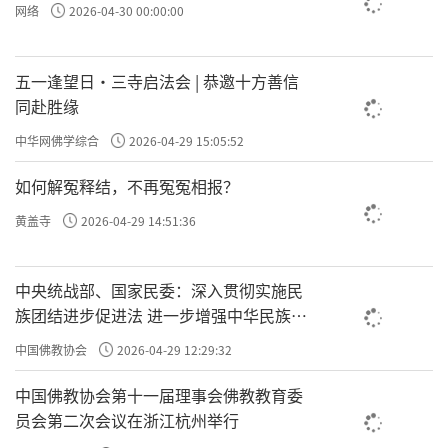
网络
2026-04-30 00:00:00
五一逢望日・三寺启法会 | 恭邀十方善信
同赴胜缘
中华网佛学综合
2026-04-29 15:05:52
如何解冤释结，不再冤冤相报？
黄盖寺
2026-04-29 14:51:36
中央统战部、国家民委：深入贯彻实施民
族团结进步促进法 进一步增强中华民族凝
聚力向心力
中国佛教协会
2026-04-29 12:29:32
中国佛教协会第十一届理事会佛教教育委
员会第二次会议在浙江杭州举行