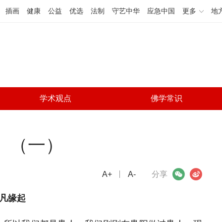
插画
健康
公益
优选
法制
守艺中华
应急中国
更多
地
学术观点
佛学常识
》（一）
A+
微信
A-
微博
分享
凡缘起