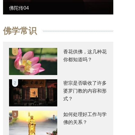
佛陀传04
佛陀传
佛学常识
1
香花供佛，这几种花
你都知道吗？
2
密宗是否吸收了许多
婆罗门教的内容和形
式？
3
如何处理好工作与学
佛的关系？