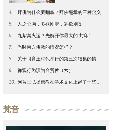
4.
拜佛为什么要翻掌？拜佛翻掌的三种含义
5.
人之心胸，多欲则窄，寡欲则宽
6.
九紫离火运？先解开你最大的“封印”
7.
当时南方佛教的情况怎样？
8.
关于阿育王时代举行的第三次结集的情况可否再谈一些？
9.
禅观行为演为台贤教（六）
10.
阿育王弘扬佛教在学术文化上起了一些什么影响？
梵音