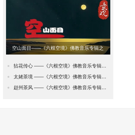
空山面目——《六根空境》佛教音乐专辑之
意观•禅道
拈花传心 ——《六根空境》佛教音乐专辑之身观•花道
太姥茶境 ——《六根空境》佛教音乐专辑之舌观•茶道(2)
赵州茶风 ——《六根空境》佛教音乐专辑之舌观•茶道(1)