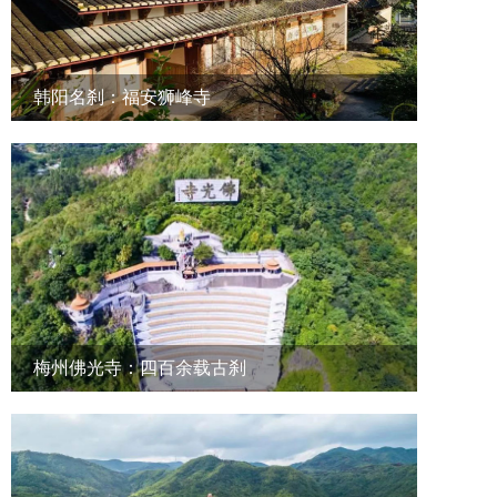
韩阳名刹：福安狮峰寺
梅州佛光寺：四百余载古刹