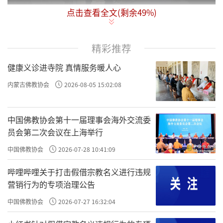
点击查看全文(剩余
49
%)
问：“三宝”是什么？
答：佛陀是佛宝，佛所说的法是法宝，佛
精彩推荐
的出家弟子的团体——僧伽是僧宝。称之为宝，
健康义诊进寺院 真情服务暖人心
是因为它能够令大众止恶行善、离苦得乐，是
内蒙古佛教协会
2026-08-05 15:02:08
极可尊贵的意思。佛初转法轮，憍陈如等五人
都归依佛，出家为弟子，于是形成了僧伽。所
中国佛教协会第十一届理事会海外交流委
以说，从那时起开始具足了三宝。
员会第二次会议在上海举行
问：什么叫做皈依？
中国佛教协会
2026-07-28 10:41:09
答：皈依的意思是：身心归向它、依靠
哔哩哔哩关于打击假借宗教名义进行违规
它。皈依三宝的人是佛教徒。“皈依”也可以
营销行为的专项治理公告
写成“归依”，“皈”与“归”的读音和意义
中国佛教协会
2026-07-27 16:32:04
相同。