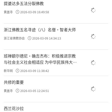
提婆达多五法分裂佛教
黄盖寺
2026-03-09 16:49:58
浙江佛教五名寻迹（八）名僧·智者大师
浙江省佛教协会
2026-03-09 14:34:13
班禅额尔德尼·确吉杰布：积极推进宗教
与社会主义社会相适应 为中华民族伟大复
兴贡献力量
新华网
2026-03-09 11:38:42
共修的重要
黄盖寺
2026-03-05 12:24:51
西兰花沙拉