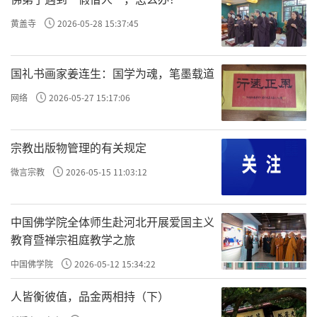
黄盖寺
2026-05-28 15:37:45
国礼书画家姜连生：国学为魂，笔墨载道
网络
2026-05-27 15:17:06
宗教出版物管理的有关规定
微言宗教
2026-05-15 11:03:12
月真会长在检查中要求，要压紧压实安全工作主体责
中国佛学院全体师生赴河北开展爱国主义
任，做到预防在先、发现在早、处置在小，要认真开展
教育暨禅宗祖庭教学之旅
安全风险排查，制定完善的“双节”工作方案和应急预
中国佛学院
2026-05-12 15:34:22
案。针对节日期间人流增多的情况，各场所要科学评估
人皆衡彼值，品金两相持（下）
容纳数量，严防人员聚集拥挤和踩踏事故。节日期间要