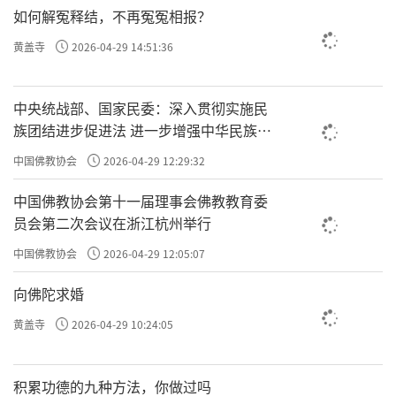
如何解冤释结，不再冤冤相报？
黄盖寺
2026-04-29 14:51:36
中央统战部、国家民委：深入贯彻实施民
族团结进步促进法 进一步增强中华民族凝
聚力向心力
中国佛教协会
2026-04-29 12:29:32
中国佛教协会第十一届理事会佛教教育委
开展重要节假日安全检查是市佛协多年以来坚持的一项
员会第二次会议在浙江杭州举行
常态化工作，旨在通过检查进一步强化各场所安全意
中国佛教协会
2026-04-29 12:05:07
识，做到“查隐患、补短板、堵漏洞”。随着国庆中秋假
向佛陀求婚
期临近，市佛协也将继续指导市属各场所做好各项安全
管理工作，通过强化隐患排查、应急准备和值班值守等
黄盖寺
2026-04-29 10:24:05
措施，筑牢安全责任防线，确保国庆中秋期间全市佛教
活动场所平安有序，为广大游客信众营造一个平安、祥
积累功德的九种方法，你做过吗