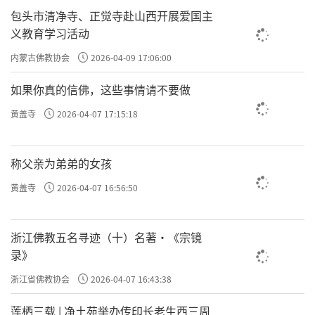
包头市清净寺、正觉寺赴山西开展爱国主
义教育学习活动
内蒙古佛教协会
2026-04-09 17:06:00
如果你真的信佛，这些事情请不要做
黄盖寺
2026-04-07 17:15:18
文字校对：梵果
称父亲为弟弟的女孩
文本编辑：竟慧
黄盖寺
2026-04-07 16:56:50
图片摄影：义工
浙江佛教五名寻迹（十）名著·《宗镜
责任编辑：隆慈
录》
浙江省佛教协会
2026-04-07 16:43:38
莲栖三载 | 净土苑举办传印长老生西三周