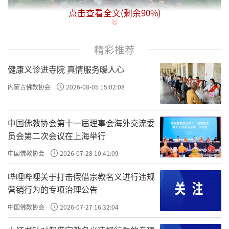
点击查看全文(剩余
90
%)
精彩推荐
健康义诊进寺院 真情服务暖人心
内蒙古佛教协会
2026-08-05 15:02:08
灵岩山上馆娃宫
中国佛教协会第十一届理事会海外交流委
灵岩山寺原为吴王馆娃宫旧址，东晋司空
员会第二次会议在上海举行
陆玩舍宅为寺，梁天监年间复增拓建。据《吴
中国佛教协会
2026-07-28 10:41:09
越春秋》和《越绝书》记载，距今两千多年前
哔哩哔哩关于打击假借宗教名义进行违规
的春秋时期，吴王夫差率兵攻打越国，俘虏了
营销行为的专项治理公告
越王勾践，为取信夫差，勾践将美貌才女西施
中国佛教协会
2026-07-27 16:32:04
献给了吴王。越国美女西施来到吴国后，深得