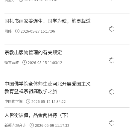
识，并作诗文相互唱和追忆馆娃宫。倾城倾国
的西施早已化为尘土，唯有昔日的宫墙历经风
国礼书画家姜连生：国学为魂，笔墨载道
吹雨打残留在断崖之上，西施走过的“响屧
廊”则被荒草挡道，山顶上的砚池变成了水鸟
网络
2026-05-27 15:17:06
嬉戏的地方。灵岩山下，吴王为西施开凿
的“采香泾”已被泥土掩埋。在唐人的文学作
宗教出版物管理的有关规定
品中，馆娃宫依据山势而建，巍峨壮观，城墙
微言宗教
2026-05-15 11:03:12
上有齿状短墙增强防御。宫城设有弩箭发射台
便于攻守。宫墙之内分布有主殿、别殿繁花似
中国佛学院全体师生赴河北开展爱国主义
锦，美不胜收。
教育暨禅宗祖庭教学之旅
中国佛学院
2026-05-12 15:34:22
响屧廊
人皆衡彼值，品金两相持（下）
相传馆娃宫内有一条别致的长廊，名响屧
新郑寺观音寺
2026-05-09 11:17:32
廊。吴王夫差命人凿空走廊下岩石，放一排陶