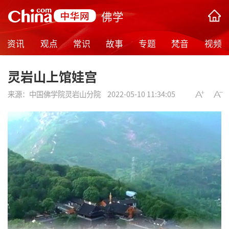
佛学
资讯
观点
常识
故事
专题
梵音
视频
灵岩山上馆娃宫
来源：
中国佛学院灵岩山分院
2022-05-10 11:34:05