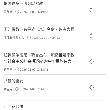
提婆达多五法分裂佛教
黄盖寺
2026-03-09 16:49:58
浙江佛教五名寻迹（八）名僧·智者大师
浙江省佛教协会
2026-03-09 14:34:13
班禅额尔德尼·确吉杰布：积极推进宗教
与社会主义社会相适应 为中华民族伟大复
兴贡献力量
新华网
2026-03-09 11:38:42
共修的重要
黄盖寺
2026-03-05 12:24:51
西兰花沙拉