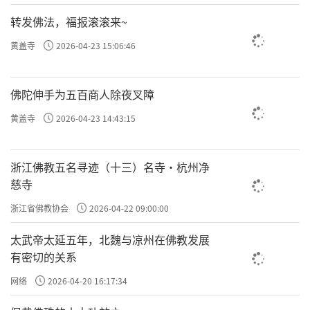
烧毁，幸存的只有琴台、吴王井、西施洞、玩
转发佛法，福报滚滚来~
花池、玩月池、采香泾等不易磨灭的遗迹。园
黄盖寺
2026-04-23 15:06:46
中草木藤蔓高低疏密自然生长，山石的叠砌任
其犬牙交错，没有人为的刻意，浑然天成间尽
佛陀伸手为五百商人除夜叉障
显自然。
黄盖寺
2026-04-23 14:43:15
馆娃宫现有的建造皆是因地制宜，本于自
然，而又高于自然。老藤凌空，枯枝向苍天，
浙江佛教五名寻迹（十三）名寺·杭州净
屈曲遒劲；新藤攀墙，嫩绿点朱阁，轻曼舒
慈寺
卷。疏密间乔木孤种，灌木丛植，出墙稀疏几
浙江省佛教协会
2026-04-22 09:00:00
枝，绕屋则葱茏一片。竹青倚粉墙，落红坠白
太武帝太延五年，北魏与凉州在佛教发展
石，几蓬衰草拥丑石二三，小轩窗前闻菊，吴
有密切的关系
王靠边听荷。谁知对于吴国的灭亡，究竟有几
网络
2026-04-20 16:17:34
分天意，又有几分人意？昔日的馆娃宫早已淹