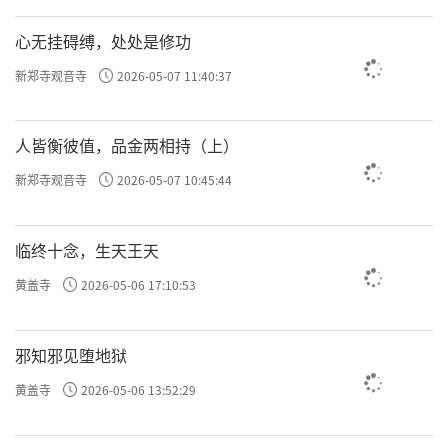
甏，地面铺上有弹性的楩梓木板，当西施带领
心无挂碍缚，处处是修功
宫人穿木屐走过时，发出的声响如钟鼓之乐，
抑扬顿挫，漫舞其上，发出木琴般的乐音，因
新郑寺观音寺
2026-05-07 11:40:37
名“响屟廊”。在灵岩山寺大殿西面，至今尚
有“响屟”遗名。
人皆衡彼值，品金两相持（上）
新郑寺观音寺
2026-05-07 10:45:44
玩花池玩月池
美女西施爱玩花草，吴王为赢得美人心，
临终十念，生天王天
在灵岩山山顶开凿了玩花池、玩月池，以供西
黄盖寺
2026-05-06 17:10:53
施观月赏荷，梳洗游乐。不仅如此，吴王还让
人在香山种植香草，并特意修筑一条路径，名
邪知邪见堕地狱
曰“采香泾”。山下有条笔直的小河直通太
黄盖寺
2026-05-06 13:52:29
湖，形状如飞出的箭矢，如范成大《吴郡志》
所述“一水直如矢”，名曰“一箭河”，宫女