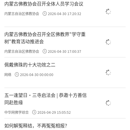
内蒙古佛教协会召开全体人员学习会议
们可以从此泛舟而至太湖、香山采香草献于西
施。
内蒙古自治区佛教协会
2026-04-30 17:20:32
吴王井智积井
内蒙古佛教协会召开全区佛教界"学守重
馆娃宫原有吴王井、智积井两口大井。吴
树"教育活动推进会
王井又称“西施井”，西施常对井梳妆，以水
内蒙古自治区佛教协会
2026-04-30 17:00:37
为镜。吴王井井水清凉，范成大《吴郡志》记
佩戴佛珠的十大功效之二
载：“相传为吴王避暑处”。唐寅曾有“古人
网络
2026-04-30 00:00:00
行处青苔冷，馆娃宫锁西施井。”的佳句。据
地方志记载，明朝一农夫在淘井时，曾发现上
五一逢望日・三寺启法会 | 恭邀十方善信
镌“敕”字金钗一支，传为西施遗物。智积井
同赴胜缘
则是为纪念灵岩山寺开山祖师梵僧智积菩萨而
中华网佛学综合
2026-04-29 15:05:52
改名。
如何解冤释结，不再冤冤相报？