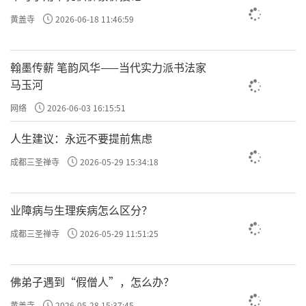
黄盖寺
2026-06-18 11:46:59
翰墨传薪 笔韵风华——当代实力派书法家
马玉河
网络
2026-06-03 16:15:51
人生建议：永远不要提前焦虑
成都三圣禅寺
2026-05-29 15:34:18
业障病与生理疾病怎么区分？
成都三圣禅寺
2026-05-29 11:51:25
唐代咸通年间（860-874年），晚唐诗人皮
佛弟子遇到“假僧人”，怎么办？
日休游历苏州怀古，与苏州本地名士陆龟蒙结
黄盖寺
2026-05-28 15:37:45