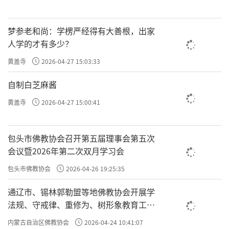
梦参老和尚：学楞严经得有大善根，出家
人学的才有多少？
黄盖寺
2026-04-27 15:03:33
自制白芝麻酱
黄盖寺
2026-04-27 15:00:41
包头市佛教协会召开第五届理事会第五次
会议暨2026年第二次双月学习会
包头市佛教协会
2026-04-26 19:25:35
通辽市、锡林郭勒盟等地佛教协会开展学
法规、守戒律、重修为、树形象教育工作
然而“几多云榭倚青冥，越焰烧来一片
专题学习会
平”，馆娃宫华美的殿廊楼榭最终被越人纵火
内蒙古自治区佛教协会
2026-04-24 10:41:07