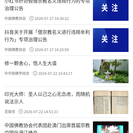
小红书针对假借宗教名义违规行为的专项
吴王夫差宠爱，吴王志得意满，用越国进贡的
治理公告
木材在吴国阖闾城西南的砚石山（今苏州灵岩
中国佛教协会
2026-07-27 16:30:22
山）上大修奢华宫殿，以馆（先秦意
抖音关于开展「借宗教名义进行违规牟利
为“住”）西施。因吴人呼美女作娃，故宫殿
行为」专项治理公告
名为“馆娃宫”，意即美女居住的地方。
中国佛教协会
2026-07-27 16:25:59
其后，越王勾践卧薪尝胆，力图复兴。据
修一颗舍心，悟人生大道
《左传·哀公二十二年》记载：“冬十一月丁
中华网佛学综合
2026-07-22 15:43:17
卯，越灭吴。请使吴王居甬东，辞曰：‘孤老
矣，焉能事君！’乃缢。越人以归。”吴王夫
印光大师：圣人以己之心无念虑，而随机
差悔恨拔剑自刎后，史载与姑苏台一样，馆娃
说法示人
宫也被越军一把大火焚毁，徒留断壁残垣，馆
灵隐寺
2026-07-22 14:51:21
娃宫亦自此荒废，只留下些许吴宫残迹，鲜见
于后世史籍。
中国佛教协会代表团赴澳门出席首届宗教
中国化濠江峰会