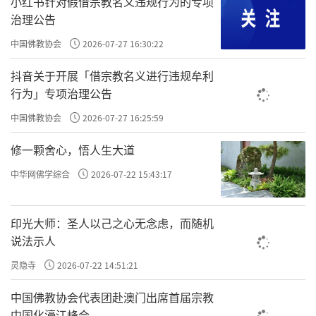
明朝很有威望的和尚，很多达官显贵来找他。
小红书针对假借宗教名义违规行为的专项
治理公告
云谷禅师很简单，找他来问或者来请教的，给
中国佛教协会
2026-07-27 16:30:22
他面前放一蒲团，你先坐着，看你能坐多久。
抖音关于开展「借宗教名义进行违规牟利
袁了凡跟云谷禅师对坐三天三夜。袁了凡无所
行为」专项治理公告
求嘛，他来对坐，他也不是要跟云谷禅师去请
中国佛教协会
2026-07-27 16:25:59
教，他坐习惯了，他已经很习惯于静坐了，所
以他没觉得打坐是个事儿。
修一颗舍心，悟人生大道
中华网佛学综合
2026-07-22 15:43:17
如果你心烦意乱、你心不静，你一定坐不住
的。可能你坐半天，一看这老和尚还在这儿装
印光大师：圣人以己之心无念虑，而随机
腔作势，你就走了。
说法示人
所以你看，袁了凡也是在无意识中第二次改
灵隐寺
2026-07-22 14:51:21
命。第一次是从医回到文，本来是要学医的。
中国佛教协会代表团赴澳门出席首届宗教
这一次是真正的要改命，自己被孔先生算的命
中国化濠江峰会