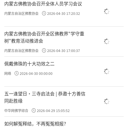
这就是为什么往上数你的祖先。现在想想古时
内蒙古佛教协会召开全体人员学习会议
候的父母，媒妁之言，如果父母一直活在德当
内蒙古自治区佛教协会
2026-04-30 17:20:32
中，他们去给你提亲，虽然你没有感情，但他
们提亲，历数这一家的祖上，通常你嫁过去不
内蒙古佛教协会召开全区佛教界"学守重
会太差。我们现在自由恋爱，如果你是出于人
树"教育活动推进会
欲自由恋爱，你的恋爱可能就进入魔窟了。你
内蒙古自治区佛教协会
2026-04-30 17:00:37
现在自由恋爱也没问题，你知行合一；如果你
佩戴佛珠的十大功效之二
不知行合一，你欲行合一，你所谓的自由，让
网络
2026-04-30 00:00:00
你终身不得自由。如果作为家长，你最好的办
法，你也看看、数一数他的历代的家谱。
五一逢望日・三寺启法会 | 恭邀十方善信
同赴胜缘
凡人有数。极善之人，数固拘他不定；极恶之
极善之人、极恶之人，刚
中华网佛学综合
2026-04-29 15:05:52
人，数亦拘他不定。
才说的袁了凡慢慢变成了极善之人，所以孔先
如何解冤释结，不再冤冤相报？