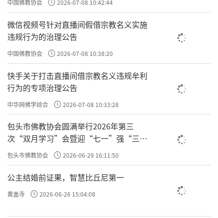
中国佛教协会
2026-07-08 10:42:44
是什么意思？你其实可以像悉达多、老子、孔
微信视频号针对直播间假借宗教名义实施
孟、王阳明这样，你是不被命给拘住的。也就
违规行为的治理公告
是，修行人的命是算不准的，不修行人的命才
中国佛教协会
2026-07-08 10:38:20
能算得准。所以，你给王阳明算命，或者给我
们这些真正修行的人算命，你是算不准的，因
快手关于打击直播间借宗教名义违规牟利
行为的专项治理公告
为他时刻在改命。
中华网佛学综合
2026-07-08 10:33:28
你看你跟我
汝坐三日，不见起一妄念，何也，
包头市佛教协会圆满举行2026年第三
对坐三昼夜，没有一个妄念，为什么呢？没有
次“双月学习”会暨迎“七一”强“三
妄想、执着，也是人欲，我
妄念相缠。妄念：
爱”主题书画笔会
包头市佛教协会
2026-06-29 16:11:50
们儒家讲的，人欲是人心的贪嗔痴慢疑、怨恨
公主结婚前证果，智慧比丘尼第一
恼怒烦。为什么要去人欲？就是把妄念去掉、
存天理，你就清净了、心无挂碍了。
黄盖寺
2026-06-26 15:04:08