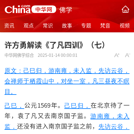
佛学
资讯
观点
常识
故事
专题
梵音
视频
许方勇解读《了凡四训》（七）
中华网佛学综合
2025-01-14 00:00:01
原文：己巳归，游南雍，未入监，先访云谷，
会禅师于栖霞山中，对坐一室，凡三昼夜不瞑
目。
公元1569年。
在北京待了一
己巳，
己巳归，
年，袁了凡又去南京国子监。
游南雍，未入
还没有进入南京国子监之前，
监，
先访云谷，