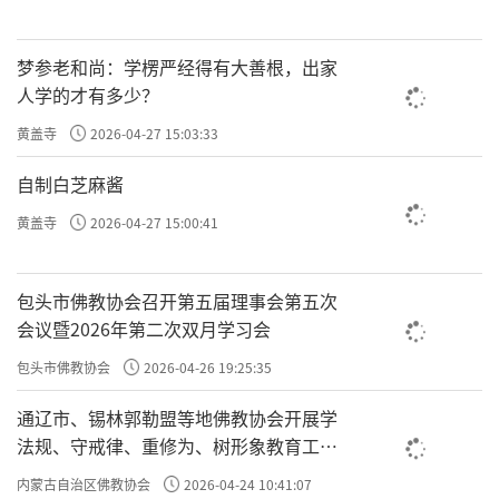
你的命没有改动一点点，难道你不是凡夫
夫？
吗？
梦参老和尚：学楞严经得有大善根，出家
人学的才有多少？
往期回顾
黄盖寺
2026-04-27 15:03:33
许方勇解读《了凡四训》（一）
自制白芝麻酱
许方勇解读《了凡四训》（二）
黄盖寺
2026-04-27 15:00:41
许方勇解读《了凡四训》（三）
许方勇解读《了凡四训》（四）
包头市佛教协会召开第五届理事会第五次
会议暨2026年第二次双月学习会
许方勇解读《了凡四训》（五）
包头市佛教协会
2026-04-26 19:25:35
许方勇解读《了凡四训》（六）
通辽市、锡林郭勒盟等地佛教协会开展学
法规、守戒律、重修为、树形象教育工作
责任编辑：勉淳
专题学习会
内蒙古自治区佛教协会
2026-04-24 10:41:07