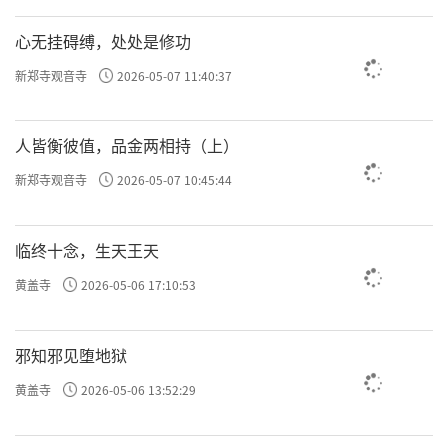
对立。
心无挂碍缚，处处是修功
比如说，课件投影，大家都知道是电脑编程，
新郑寺观音寺
2026-05-07 11:40:37
呈现的影像很复杂啊。但编程大家知道是二进
制，二进制是什么？0和1，就两个。0和1不断
人皆衡彼值，品金两相持（上）
的组合、不断的组合，成了课件投影。这还只
新郑寺观音寺
2026-05-07 10:45:44
是二维的，你看的3D电影也是0和1，不就是阴
和阳吗？我们都可以做到，用0和1呈现一个视
临终十念，生天王天
频画面。对无与伦比的存在来说，它用阴和阳
黄盖寺
2026-05-06 17:10:53
呈现这个三维世界，那是太简单不过了。
云谷禅师说，
你的念让你的命固定
安得无数，
邪知邪见堕地狱
了，而这个念，它不是你从出生到此时此刻的
黄盖寺
2026-05-06 13:52:29
念，而是你累生累世的念。