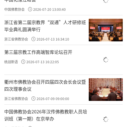
要开始不准了，看他改命啊。
中国佛教协会
2026-07-20 13:00:40
原文：云谷问曰：“凡人所以不得作圣者，只为
浙江省第二届宗教界“双通”人才研修班
妄念相缠耳。汝坐三日，不见起一妄念，何
毕业典礼圆满举行
也？”。
浙江省佛教协会
2026-07-13 16:34:10
这个跟我们的古圣先贤说的多一样。
第三届宗教工作高端智库论坛召开
凡人所以
普通人不能成佛做主，不能成为
不得作圣者，
统战新语
2026-07-13 16:22:05
孔子、悉达多、老子、王阳明这样的人，
只为
念念叠加。
就是一个念接着
衢州市佛教协会召开四届四次会长会议暨
妄念相缠，
相缠，
四次理事会议
一个念，一个念接着一个念。
浙江省佛教协会
2026-07-09 09:00:00
悉达多在菩提树下顿悟的时候说：
一切众生皆
中国佛教协会2026年汉传佛教教职人员培
具如来智慧德相，皆因妄想执着不能证得。妄
训班（第一期）在京举办
妄念，你不能证得
这
想执着，
如来智慧德相。