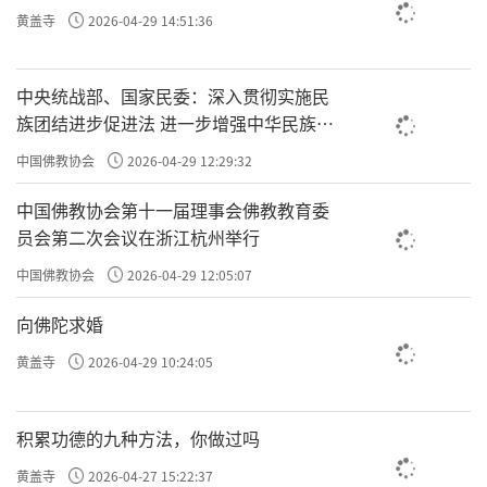
生算的命不准了。但袁了凡如果变成极恶之
黄盖寺
2026-04-29 14:51:36
人，孔先生算的命也会不准，袁了凡的命会更
差。可能他当选四川一大尹，就没了；可能53
中央统战部、国家民委：深入贯彻实施民
岁他没活到，他就走了；可能他会一身疾病，
族团结进步促进法 进一步增强中华民族凝
在疾病中离开……他命还会越改越差。
聚力向心力
中国佛教协会
2026-04-29 12:29:32
因为
一直在积累你的福报，所以你命
极善之人
中国佛教协会第十一届理事会佛教教育委
会越来越好，命就不被
给拘了。
员会第二次会议在浙江杭州举行
数
极恶之人，
一直作恶，你的命会越来越差，所以也算不
中国佛教协会
2026-04-29 12:05:07
准。
向佛陀求婚
汝二十年来，被他算定，不曾转动一毫，岂非
黄盖寺
2026-04-29 10:24:05
云谷禅师说20年，刚才说了袁了凡16
是凡夫？
岁碰到孔先生，36岁碰到云谷禅师，整整20
积累功德的九种方法，你做过吗
年；你
被他算定，不曾转动一毫，岂非是凡
黄盖寺
2026-04-27 15:22:37