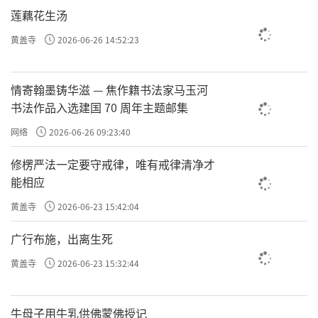
原文：余曰：“吾为孔先生算定，荣辱生死，皆
莲藕花生汤
有定数，即要妄想，亦无可妄想。”云谷笑
黄盖寺
2026-06-26 14:52:23
曰：“我待汝是豪杰，原来只是凡夫。”
袁了凡说，我被孔先生算过命了，而且算的死
情寄翰墨铸华滋 — 焦作籍书法家马玉河
死的，
这时候袁了凡36
书法作品入选建国 70 周年主题邮集
荣辱生死，皆有定数。
岁了，等于用了将近20年来验证；袁了凡16岁
网络
2026-06-26 09:23:40
碰到孔先生，36岁碰到云谷禅师，20年每一次
修楞严法一定要守戒律，唯有戒律清净才
都很准，你说你能不信命吗？所以袁了凡已经
能相应
没有妄念了：没啥用了，我认了；所以他说
即
黄盖寺
2026-06-23 15:42:04
要妄想，亦无可妄。
广行布施，出离生死
这个时候，
云谷笑曰：“我待汝是豪杰，原来只
黄盖寺
2026-06-23 15:32:44
就是圣贤，悉达多、六祖、王
是凡夫”。豪杰，
阳明、孔孟……。我以为你是圣贤一样的人
牛母子用牛乳供佛蒙佛授记