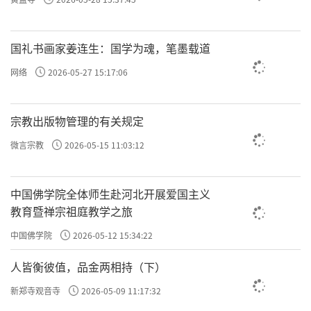
自己种了多少善念，恶念。
当然，正念和邪念我们都不要，我们要无念，
国礼书画家姜连生：国学为魂，笔墨载道
就是任何的念我都不信。这就是解读《传习
网络
2026-05-27 15:17:06
录》的时候，王阳明说的沙子进入眼睛，眼睛
睁不开；金玉的碎屑进入眼睛，眼睛也睁不
宗教出版物管理的有关规定
开。你说沙子不值钱，金玉很值钱，但对眼睛
微言宗教
2026-05-15 11:03:12
来说都是障碍。正念、邪念，对你都是障碍，
所以无念为重。最终，圣人让你做的就是无
中国佛学院全体师生赴河北开展爱国主义
念。
教育暨禅宗祖庭教学之旅
后面袁了凡讲的也是这个，因为你有念，
终为
中国佛学院
2026-05-12 15:34:22
就是正念和恶念。阴，恶
阴阳所缚。阴阳，
人皆衡彼值，品金两相持（下）
念、邪念；阳，正念。一切都是由这两个念引
新郑寺观音寺
2026-05-09 11:17:32
发的，就是高低、对错、美丑、是非……二元