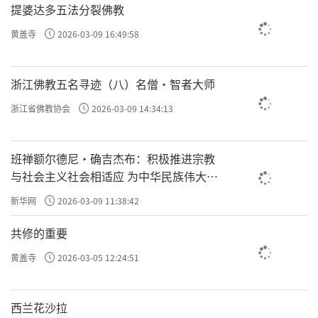
提婆达多五法分裂佛教
黄盖寺
2026-03-09 16:49:58
浙江佛教五名寻迹（八）名僧·智者大师
浙江省佛教协会
2026-03-09 14:34:13
班禅额尔德尼·确吉杰布：积极推进宗教
与社会主义社会相适应 为中华民族伟大复
兴贡献力量
新华网
2026-03-09 11:38:42
共修的重要
黄盖寺
2026-03-05 12:24:51
西兰花沙拉