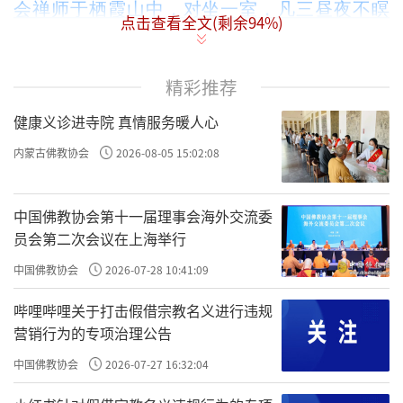
会禅师于栖霞山中，对坐一室，凡三昼夜不瞑
点击查看全文(剩余
94
%)
1569年，他已经36岁，又从北京国子监到
目。
南京国子监，还没有进入国子监学习之前，他
精彩推荐
先到栖霞山中，找到云谷禅师
对坐一室，凡三
健康义诊进寺院 真情服务暖人心
昼夜不瞑目。
内蒙古佛教协会
2026-08-05 15:02:08
云谷禅师是明朝的一位高僧，在南京栖霞山的
栖霞寺。
中国佛教协会第十一届理事会海外交流委
员会第二次会议在上海举行
我们最初的设想是第一场《了凡四训》在南京
讲，结果各种机缘没有成行，明年我们会有一
中国佛教协会
2026-07-28 10:41:09
站《了凡四训》放在南京，因为那是袁了凡悟
哔哩哔哩关于打击假借宗教名义进行违规
道的地方。
营销行为的专项治理公告
中国佛教协会
2026-07-27 16:32:04
跟云谷禅师
云谷禅师是
对坐、三昼夜不瞑目。