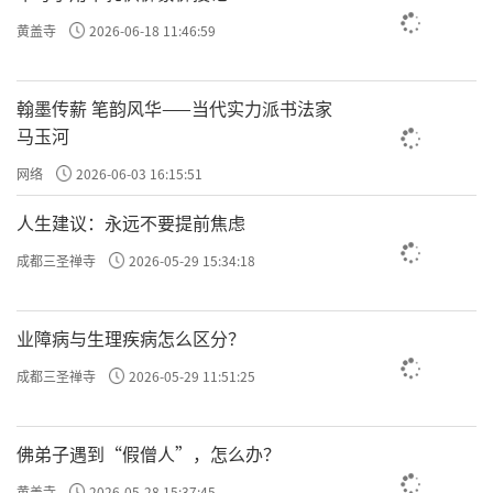
物，你没有起一个妄念；或者说，你能跟我对
黄盖寺
2026-06-18 11:46:59
坐三昼夜，我以为你是一个得道的人呢，原来
你只是信命了，没有妄想了。
翰墨传薪 笔韵风华——当代实力派书法家
马玉河
原文：问其故。这时候开始请教了。
网络
2026-06-03 16:15:51
原文：曰：“人未能无心，终为阴阳所缚，安得
人生建议：永远不要提前焦虑
无数？但惟凡人有数。极善之人，数固拘他不
成都三圣禅寺
2026-05-29 15:34:18
定；极恶之人，数亦拘他不定。汝二十年来，
被他算定，不曾转动一毫，岂非是凡夫？”
业障病与生理疾病怎么区分？
人不能没有念。妄念，每个人都
人未能无心，
成都三圣禅寺
2026-05-29 11:51:25
有很多的念。我们跟大家讲阳明心学、讲所有
课程，最后跟大家讲的落实到一个地方，就是
佛弟子遇到“假僧人”，怎么办？
你的念、就是种子，它影响了你的一生。你给
黄盖寺
2026-05-28 15:37:45