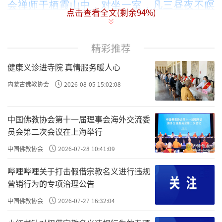
会禅师于栖霞山中，对坐一室，凡三昼夜不瞑
点击查看全文(剩余
94
%)
1569年，他已经36岁，又从北京国子监到
目。
南京国子监，还没有进入国子监学习之前，他
精彩推荐
先到栖霞山中，找到云谷禅师
对坐一室，凡三
健康义诊进寺院 真情服务暖人心
昼夜不瞑目。
内蒙古佛教协会
2026-08-05 15:02:08
云谷禅师是明朝的一位高僧，在南京栖霞山的
栖霞寺。
中国佛教协会第十一届理事会海外交流委
员会第二次会议在上海举行
我们最初的设想是第一场《了凡四训》在南京
讲，结果各种机缘没有成行，明年我们会有一
中国佛教协会
2026-07-28 10:41:09
站《了凡四训》放在南京，因为那是袁了凡悟
哔哩哔哩关于打击假借宗教名义进行违规
道的地方。
营销行为的专项治理公告
中国佛教协会
2026-07-27 16:32:04
跟云谷禅师
云谷禅师是
对坐、三昼夜不瞑目。