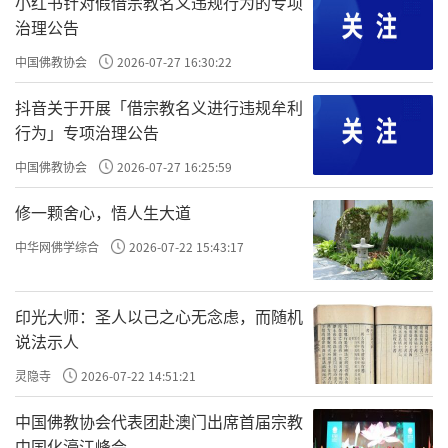
明朝很有威望的和尚，很多达官显贵来找他。
小红书针对假借宗教名义违规行为的专项
治理公告
云谷禅师很简单，找他来问或者来请教的，给
中国佛教协会
2026-07-27 16:30:22
他面前放一蒲团，你先坐着，看你能坐多久。
抖音关于开展「借宗教名义进行违规牟利
袁了凡跟云谷禅师对坐三天三夜。袁了凡无所
行为」专项治理公告
求嘛，他来对坐，他也不是要跟云谷禅师去请
中国佛教协会
2026-07-27 16:25:59
教，他坐习惯了，他已经很习惯于静坐了，所
以他没觉得打坐是个事儿。
修一颗舍心，悟人生大道
中华网佛学综合
2026-07-22 15:43:17
如果你心烦意乱、你心不静，你一定坐不住
的。可能你坐半天，一看这老和尚还在这儿装
印光大师：圣人以己之心无念虑，而随机
腔作势，你就走了。
说法示人
所以你看，袁了凡也是在无意识中第二次改
灵隐寺
2026-07-22 14:51:21
命。第一次是从医回到文，本来是要学医的。
中国佛教协会代表团赴澳门出席首届宗教
这一次是真正的要改命，自己被孔先生算的命
中国化濠江峰会