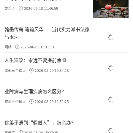
物，你没有起一个妄念；或者说，你能跟我对
黄盖寺
2026-06-18 11:46:59
坐三昼夜，我以为你是一个得道的人呢，原来
你只是信命了，没有妄想了。
翰墨传薪 笔韵风华——当代实力派书法家
马玉河
原文：问其故。这时候开始请教了。
网络
2026-06-03 16:15:51
原文：曰：“人未能无心，终为阴阳所缚，安得
人生建议：永远不要提前焦虑
无数？但惟凡人有数。极善之人，数固拘他不
成都三圣禅寺
2026-05-29 15:34:18
定；极恶之人，数亦拘他不定。汝二十年来，
被他算定，不曾转动一毫，岂非是凡夫？”
业障病与生理疾病怎么区分？
人不能没有念。妄念，每个人都
人未能无心，
成都三圣禅寺
2026-05-29 11:51:25
有很多的念。我们跟大家讲阳明心学、讲所有
课程，最后跟大家讲的落实到一个地方，就是
佛弟子遇到“假僧人”，怎么办？
你的念、就是种子，它影响了你的一生。你给
黄盖寺
2026-05-28 15:37:45