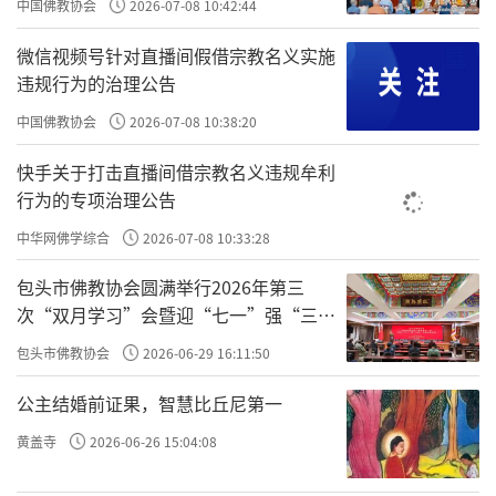
中国佛教协会
2026-07-08 10:42:44
是什么意思？你其实可以像悉达多、老子、孔
微信视频号针对直播间假借宗教名义实施
孟、王阳明这样，你是不被命给拘住的。也就
违规行为的治理公告
是，修行人的命是算不准的，不修行人的命才
中国佛教协会
2026-07-08 10:38:20
能算得准。所以，你给王阳明算命，或者给我
们这些真正修行的人算命，你是算不准的，因
快手关于打击直播间借宗教名义违规牟利
行为的专项治理公告
为他时刻在改命。
中华网佛学综合
2026-07-08 10:33:28
你看你跟我
汝坐三日，不见起一妄念，何也，
包头市佛教协会圆满举行2026年第三
对坐三昼夜，没有一个妄念，为什么呢？没有
次“双月学习”会暨迎“七一”强“三
妄想、执着，也是人欲，我
妄念相缠。妄念：
爱”主题书画笔会
包头市佛教协会
2026-06-29 16:11:50
们儒家讲的，人欲是人心的贪嗔痴慢疑、怨恨
公主结婚前证果，智慧比丘尼第一
恼怒烦。为什么要去人欲？就是把妄念去掉、
存天理，你就清净了、心无挂碍了。
黄盖寺
2026-06-26 15:04:08