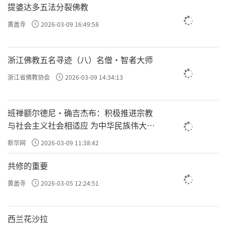
提婆达多五法分裂佛教
黄盖寺
2026-03-09 16:49:58
浙江佛教五名寻迹（八）名僧·智者大师
浙江省佛教协会
2026-03-09 14:34:13
班禅额尔德尼·确吉杰布：积极推进宗教
与社会主义社会相适应 为中华民族伟大复
兴贡献力量
新华网
2026-03-09 11:38:42
共修的重要
黄盖寺
2026-03-05 12:24:51
西兰花沙拉