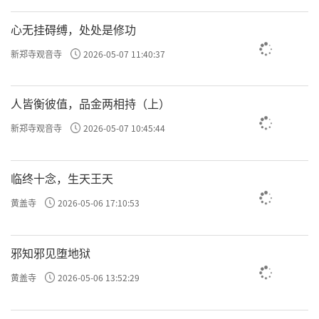
对立。
心无挂碍缚，处处是修功
比如说，课件投影，大家都知道是电脑编程，
新郑寺观音寺
2026-05-07 11:40:37
呈现的影像很复杂啊。但编程大家知道是二进
制，二进制是什么？0和1，就两个。0和1不断
人皆衡彼值，品金两相持（上）
的组合、不断的组合，成了课件投影。这还只
新郑寺观音寺
2026-05-07 10:45:44
是二维的，你看的3D电影也是0和1，不就是阴
和阳吗？我们都可以做到，用0和1呈现一个视
临终十念，生天王天
频画面。对无与伦比的存在来说，它用阴和阳
黄盖寺
2026-05-06 17:10:53
呈现这个三维世界，那是太简单不过了。
云谷禅师说，
你的念让你的命固定
安得无数，
邪知邪见堕地狱
了，而这个念，它不是你从出生到此时此刻的
黄盖寺
2026-05-06 13:52:29
念，而是你累生累世的念。