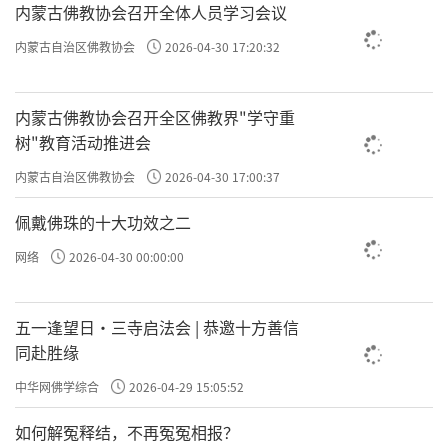
这就是为什么往上数你的祖先。现在想想古时
内蒙古佛教协会召开全体人员学习会议
候的父母，媒妁之言，如果父母一直活在德当
内蒙古自治区佛教协会
2026-04-30 17:20:32
中，他们去给你提亲，虽然你没有感情，但他
们提亲，历数这一家的祖上，通常你嫁过去不
内蒙古佛教协会召开全区佛教界"学守重
会太差。我们现在自由恋爱，如果你是出于人
树"教育活动推进会
欲自由恋爱，你的恋爱可能就进入魔窟了。你
内蒙古自治区佛教协会
2026-04-30 17:00:37
现在自由恋爱也没问题，你知行合一；如果你
佩戴佛珠的十大功效之二
不知行合一，你欲行合一，你所谓的自由，让
网络
2026-04-30 00:00:00
你终身不得自由。如果作为家长，你最好的办
法，你也看看、数一数他的历代的家谱。
五一逢望日・三寺启法会 | 恭邀十方善信
同赴胜缘
凡人有数。极善之人，数固拘他不定；极恶之
极善之人、极恶之人，刚
中华网佛学综合
2026-04-29 15:05:52
人，数亦拘他不定。
才说的袁了凡慢慢变成了极善之人，所以孔先
如何解冤释结，不再冤冤相报？