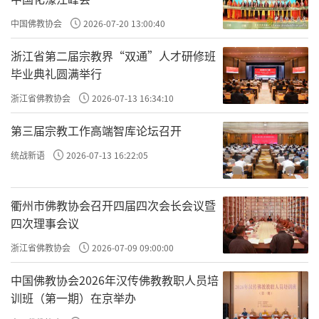
要开始不准了，看他改命啊。
中国佛教协会
2026-07-20 13:00:40
原文：云谷问曰：“凡人所以不得作圣者，只为
浙江省第二届宗教界“双通”人才研修班
妄念相缠耳。汝坐三日，不见起一妄念，何
毕业典礼圆满举行
也？”。
浙江省佛教协会
2026-07-13 16:34:10
这个跟我们的古圣先贤说的多一样。
第三届宗教工作高端智库论坛召开
凡人所以
普通人不能成佛做主，不能成为
不得作圣者，
统战新语
2026-07-13 16:22:05
孔子、悉达多、老子、王阳明这样的人，
只为
念念叠加。
就是一个念接着
衢州市佛教协会召开四届四次会长会议暨
妄念相缠，
相缠，
四次理事会议
一个念，一个念接着一个念。
浙江省佛教协会
2026-07-09 09:00:00
悉达多在菩提树下顿悟的时候说：
一切众生皆
中国佛教协会2026年汉传佛教教职人员培
具如来智慧德相，皆因妄想执着不能证得。妄
训班（第一期）在京举办
妄念，你不能证得
这
想执着，
如来智慧德相。