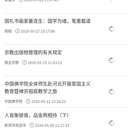
自己种了多少善念，恶念。
当然，正念和邪念我们都不要，我们要无念，
国礼书画家姜连生：国学为魂，笔墨载道
就是任何的念我都不信。这就是解读《传习
网络
2026-05-27 15:17:06
录》的时候，王阳明说的沙子进入眼睛，眼睛
睁不开；金玉的碎屑进入眼睛，眼睛也睁不
宗教出版物管理的有关规定
开。你说沙子不值钱，金玉很值钱，但对眼睛
微言宗教
2026-05-15 11:03:12
来说都是障碍。正念、邪念，对你都是障碍，
所以无念为重。最终，圣人让你做的就是无
中国佛学院全体师生赴河北开展爱国主义
念。
教育暨禅宗祖庭教学之旅
后面袁了凡讲的也是这个，因为你有念，
终为
中国佛学院
2026-05-12 15:34:22
就是正念和恶念。阴，恶
阴阳所缚。阴阳，
人皆衡彼值，品金两相持（下）
念、邪念；阳，正念。一切都是由这两个念引
新郑寺观音寺
2026-05-09 11:17:32
发的，就是高低、对错、美丑、是非……二元