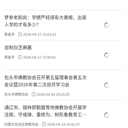
你的命没有改动一点点，难道你不是凡夫
夫？
吗？
梦参老和尚：学楞严经得有大善根，出家
人学的才有多少？
往期回顾
黄盖寺
2026-04-27 15:03:33
许方勇解读《了凡四训》（一）
自制白芝麻酱
许方勇解读《了凡四训》（二）
黄盖寺
2026-04-27 15:00:41
许方勇解读《了凡四训》（三）
许方勇解读《了凡四训》（四）
包头市佛教协会召开第五届理事会第五次
会议暨2026年第二次双月学习会
许方勇解读《了凡四训》（五）
包头市佛教协会
2026-04-26 19:25:35
许方勇解读《了凡四训》（六）
通辽市、锡林郭勒盟等地佛教协会开展学
法规、守戒律、重修为、树形象教育工作
责任编辑：勉淳
专题学习会
内蒙古自治区佛教协会
2026-04-24 10:41:07