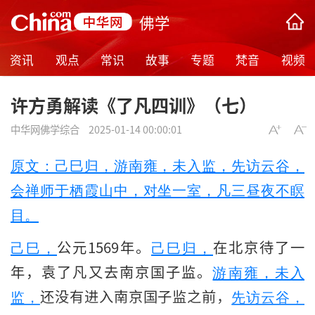
佛学
资讯
观点
常识
故事
专题
梵音
视频
许方勇解读《了凡四训》（七）
中华网佛学综合
2025-01-14 00:00:01
原文：己巳归，游南雍，未入监，先访云谷，
会禅师于栖霞山中，对坐一室，凡三昼夜不瞑
目。
公元1569年。
在北京待了一
己巳，
己巳归，
年，袁了凡又去南京国子监。
游南雍，未入
还没有进入南京国子监之前，
监，
先访云谷，