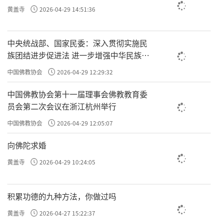
生算的命不准了。但袁了凡如果变成极恶之
黄盖寺
2026-04-29 14:51:36
人，孔先生算的命也会不准，袁了凡的命会更
差。可能他当选四川一大尹，就没了；可能53
中央统战部、国家民委：深入贯彻实施民
岁他没活到，他就走了；可能他会一身疾病，
族团结进步促进法 进一步增强中华民族凝
在疾病中离开……他命还会越改越差。
聚力向心力
中国佛教协会
2026-04-29 12:29:32
因为
一直在积累你的福报，所以你命
极善之人
中国佛教协会第十一届理事会佛教教育委
会越来越好，命就不被
给拘了。
员会第二次会议在浙江杭州举行
数
极恶之人，
一直作恶，你的命会越来越差，所以也算不
中国佛教协会
2026-04-29 12:05:07
准。
向佛陀求婚
汝二十年来，被他算定，不曾转动一毫，岂非
黄盖寺
2026-04-29 10:24:05
云谷禅师说20年，刚才说了袁了凡16
是凡夫？
岁碰到孔先生，36岁碰到云谷禅师，整整20
积累功德的九种方法，你做过吗
年；你
被他算定，不曾转动一毫，岂非是凡
黄盖寺
2026-04-27 15:22:37