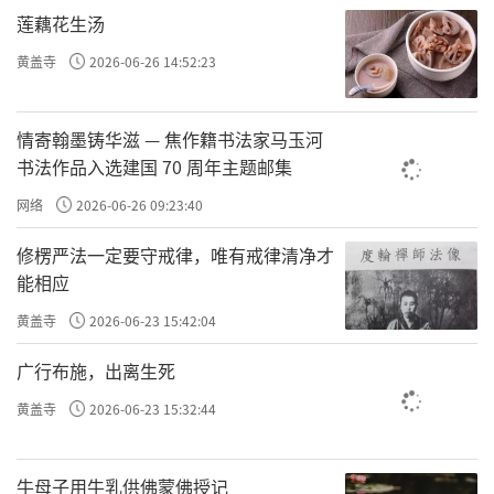
原文：余曰：“吾为孔先生算定，荣辱生死，皆
莲藕花生汤
有定数，即要妄想，亦无可妄想。”云谷笑
黄盖寺
2026-06-26 14:52:23
曰：“我待汝是豪杰，原来只是凡夫。”
袁了凡说，我被孔先生算过命了，而且算的死
情寄翰墨铸华滋 — 焦作籍书法家马玉河
死的，
这时候袁了凡36
书法作品入选建国 70 周年主题邮集
荣辱生死，皆有定数。
岁了，等于用了将近20年来验证；袁了凡16岁
网络
2026-06-26 09:23:40
碰到孔先生，36岁碰到云谷禅师，20年每一次
修楞严法一定要守戒律，唯有戒律清净才
都很准，你说你能不信命吗？所以袁了凡已经
能相应
没有妄念了：没啥用了，我认了；所以他说
即
黄盖寺
2026-06-23 15:42:04
要妄想，亦无可妄。
广行布施，出离生死
这个时候，
云谷笑曰：“我待汝是豪杰，原来只
黄盖寺
2026-06-23 15:32:44
就是圣贤，悉达多、六祖、王
是凡夫”。豪杰，
阳明、孔孟……。我以为你是圣贤一样的人
牛母子用牛乳供佛蒙佛授记