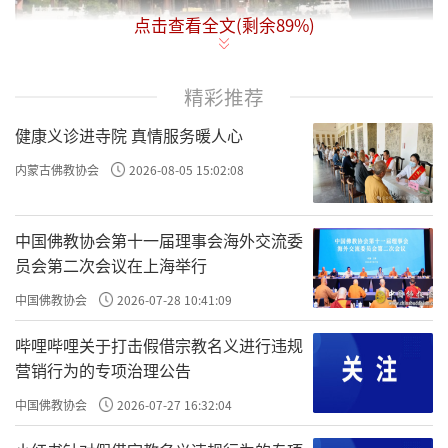
点击查看全文(剩余
89
%)
精彩推荐
华峰寺（亦名：海门禅院）位于黄埔区
健康义诊进寺院 真情服务暖人心
（原萝岗区）禾丰村华峰山上，既是佛教圣
内蒙古佛教协会
2026-08-05 15:02:08
地，又是革命根据地。始建于唐中宗神龙元年(7
05年),至今已有1300多年的历史,曾与光孝寺作
为广东两大名寺收录在《中国佛寺志》。虽几
中国佛教协会第十一届理事会海外交流委
员会第二次会议在上海举行
度废兴，仍香火不断。清康熙二十一年（1682
中国佛教协会
2026-07-28 10:41:09
年），南樵和尚于江西黄山寺退院南游，得护
法神指点，来山主化，开创海门禅院，于是龙
哔哩哔哩关于打击假借宗教名义进行违规
营销行为的专项治理公告
象竞从,道风远播。该寺鼎盛时期，总建筑面积5
600多平方米，名胜古迹27处。文人墨客慕名而
中国佛教协会
2026-07-27 16:32:04
来，参禅悟道，览景咏怀。其中尤以“华峰十