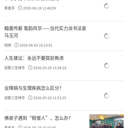
但是更重要的是什么？
黄盖寺
2026-06-18 11:46:59
除了我们要去，
翰墨传薪 笔韵风华——当代实力派书法家
认知和接收外界的信息之外，
马玉河
我们有没有想过向内去看？
网络
2026-06-03 16:15:51
它里面有什么新闻？
人生建议：永远不要提前焦虑
我们的心态有什么变化？
成都三圣禅寺
2026-05-29 15:34:18
有没有觉知过，
内心的消息，
心海的消息，
业障病与生理疾病怎么区分？
这个是更重要的！
成都三圣禅寺
2026-05-29 11:51:25
要能够培养这种生命内在的觉知力，
佛弟子遇到“假僧人”，怎么办？
因为我们所有的言行、乃至于起心动念，
黄盖寺
2026-05-28 15:37:45