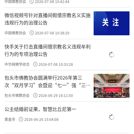
中国佛教协会
2026-07-08 10:42:44
所以就会制造出力量无限大的情绪，
微信视频号针对直播间假借宗教名义实施
并且作为他全部精神的支撑；
违规行为的治理公告
中国佛教协会
2026-07-08 10:38:20
因为他不懂得觉照，
快手关于打击直播间借宗教名义违规牟利
所以不断地熏习，
行为的专项治理公告
把对感情的这种依赖和执着，
中华网佛学综合
2026-07-08 10:33:28
就放大到一种病态的程度；
包头市佛教协会圆满举行2026年第三
因此等到他出问题的时候、失恋的时候，
次“双月学习”会暨迎“七一”强“三
那就等同于失去了精神依托，
爱”主题书画笔会
包头市佛教协会
2026-06-29 16:11:50
甚至于丧失活的兴趣。
公主结婚前证果，智慧比丘尼第一
如果能够懂得
唯识学
，
黄盖寺
2026-06-26 15:04:08
就绝不至于导致这样的悲剧。