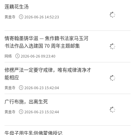
莲藕花生汤
所以我们要能够运用好《
八识规矩颂
》，
黄盖寺
2026-06-26 14:52:23
来培养我们生命内在的觉知力。
情寄翰墨铸华滋 — 焦作籍书法家马玉河
书法作品入选建国 70 周年主题邮集
我们每一天都会喜欢去看，
网络
2026-06-26 09:23:40
报纸、看电视、看新闻，
尤其是前一段时间汶川大地震，
修楞严法一定要守戒律，唯有戒律清净才
能相应
很多人都会天天关注，
当然内心之中也很感动，
黄盖寺
2026-06-23 15:42:04
因为内心之中这种善心、
广行布施，出离生死
这种同情心生起的缘故，
黄盖寺
2026-06-23 15:32:44
我们每个人的免疫力都提高了。
牛母子用牛乳供佛蒙佛授记