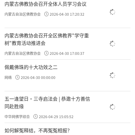
内蒙古佛教协会召开全体人员学习会议
内蒙古自治区佛教协会
2026-04-30 17:20:32
所以说，
这个
心灵因果
是更重要！
内蒙古佛教协会召开全区佛教界"学守重
树"教育活动推进会
现象因果很浅显，
内蒙古自治区佛教协会
2026-04-30 17:00:37
很容易看到，
佩戴佛珠的十大功效之二
而且都会成为过去；
网络
2026-04-30 00:00:00
但是心灵因果，
五一逢望日・三寺启法会 | 恭邀十方善信
你看到了吗？
同赴胜缘
中华网佛学综合
2026-04-29 15:05:52
你不看到的话，
如何解冤释结，不再冤冤相报？
它会一直支配你、控制你，