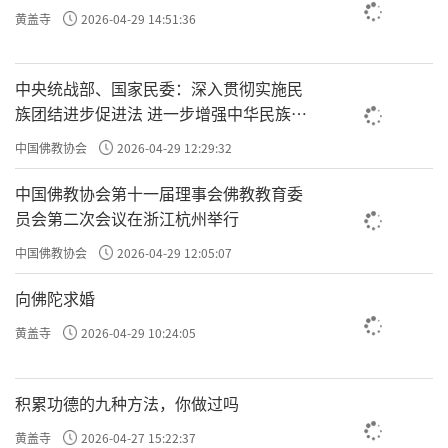
黄盖寺
2026-04-29 14:51:36
一次一次地把你投到
三恶道
去，
而你还迷迷糊糊，
中央统战部、国家民委：深入贯彻实施民
还不知道怎么回事。
族团结进步促进法 进一步增强中华民族凝
聚力向心力
中国佛教协会
2026-04-29 12:29:32
所以说，
中国佛教协会第十一届理事会佛教教育委
要能够更为关注心灵因果，
员会第二次会议在浙江杭州举行
因为心念决定习惯，
中国佛教协会
2026-04-29 12:05:07
习惯决定性格，
性格决定命运。
向佛陀求婚
责任编辑：勉淳
黄盖寺
2026-04-29 10:24:05
积累功德的九种方法，你做过吗
黄盖寺
2026-04-27 15:22:37