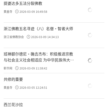
提婆达多五法分裂佛教
黄盖寺
2026-03-09 16:49:58
浙江佛教五名寻迹（八）名僧·智者大师
浙江省佛教协会
2026-03-09 14:34:13
班禅额尔德尼·确吉杰布：积极推进宗教
与社会主义社会相适应 为中华民族伟大复
兴贡献力量
新华网
2026-03-09 11:38:42
共修的重要
黄盖寺
2026-03-05 12:24:51
西兰花沙拉