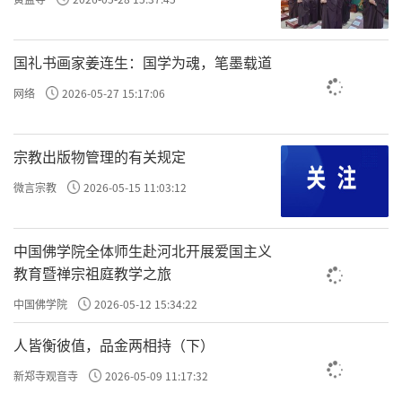
即使已经成为过去，
也会在内心留下痕迹，
国礼书画家姜连生：国学为魂，笔墨载道
形成相应的心理力量。
网络
2026-05-27 15:17:06
在客观上来说，
宗教出版物管理的有关规定
所有的事情都会成为过去，
微言宗教
2026-05-15 11:03:12
甚至于被逐渐地遗忘；
中国佛学院全体师生赴河北开展爱国主义
但是在内心之中留下的烙印，
教育暨禅宗祖庭教学之旅
在第八识
阿赖耶识
之中所熏习的种子，
中国佛学院
2026-05-12 15:34:22
在生命品质之中所形成的记录，
它不会自动消失，
人皆衡彼值，品金两相持（下）
并且会积聚成为影响未来生命的力量。
新郑寺观音寺
2026-05-09 11:17:32