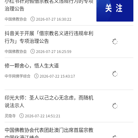
小红书针对假借宗教名义违规行为的专项
串习会让它更有力量，
治理公告
你更难转变它，
中国佛教协会
2026-07-27 16:30:22
然后就会产生强烈的贪嗔情绪。
抖音关于开展「借宗教名义进行违规牟利
行为」专项治理公告
比方说我们看到喜欢的人，
中国佛教协会
2026-07-27 16:25:59
不由自主就高兴了；
看到讨厌的人，
修一颗舍心，悟人生大道
不由自主就起嗔心。
中华网佛学综合
2026-07-22 15:43:17
如果不加以观察，
印光大师：圣人以己之心无念虑，而随机
说法示人
这些情绪就会随着串习，
自动复制，
灵隐寺
2026-07-22 14:51:21
就会好像电脑之中，
中国佛教协会代表团赴澳门出席首届宗教
中国化濠江峰会