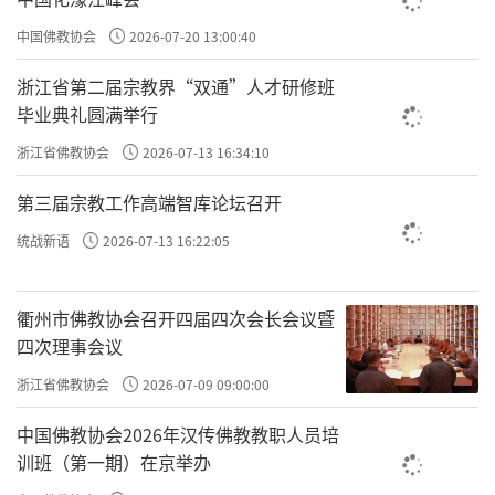
善于自动复制的病毒那样，
最后就会发展到难以控制的程度。
中国佛教协会
2026-07-20 13:00:40
浙江省第二届宗教界“双通”人才研修班
比方说有些人会很执着于感情，
毕业典礼圆满举行
一旦失去对方的时候，
浙江省佛教协会
2026-07-13 16:34:10
就会情绪失控，
第三届宗教工作高端智库论坛召开
乃至于要自寻短见，
统战新语
2026-07-13 16:22:05
你分析他这个心理发展过程，
这个原因何在？
衢州市佛教协会召开四届四次会长会议暨
四次理事会议
是因为他把所有的心灵的力量，
浙江省佛教协会
2026-07-09 09:00:00
都投射到这种男女的感情之中去了，
中国佛教协会2026年汉传佛教教职人员培
他很执着，
训班（第一期）在京举办
所以一直在重复、一直在串习，