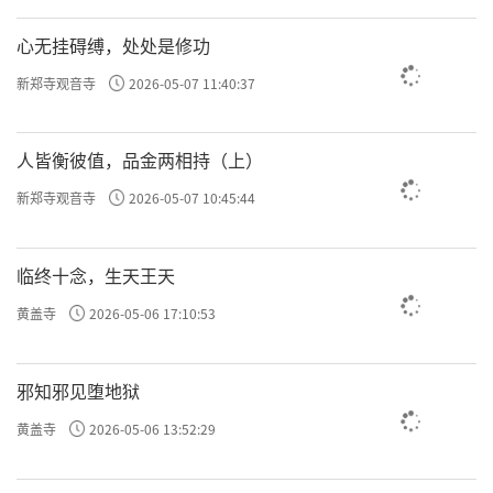
那我们的，
心无挂碍缚，处处是修功
兴趣、爱好、性格、习惯、价值观等等，
新郑寺观音寺
2026-05-07 11:40:37
就是这样不断熏习而养成的。
人皆衡彼值，品金两相持（上）
当然这个中间，
新郑寺观音寺
2026-05-07 10:45:44
有一些是先天性的因素，
乃至于宿世熏习的种子；
临终十念，生天王天
黄盖寺
2026-05-06 17:10:53
有一些是后天培养的，
在成长过程之中逐步积累而成就的，
邪知邪见堕地狱
并且也受到了来至于，
黄盖寺
2026-05-06 13:52:29
家庭、学校、社会等等，
各种因素的影响。