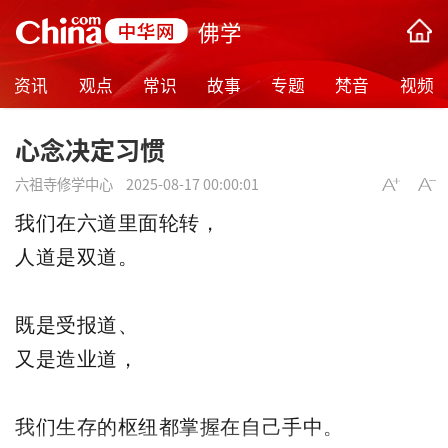
佛学
资讯
观点
常识
故事
专题
梵音
视频
心念决定习惯
六祖寺修学中心
2025-08-17 00:00:01
我们在六道里面轮转，
人道是双道。
既是受报道、
又是造业道，
我们生存的枢纽都掌握在自己手中。