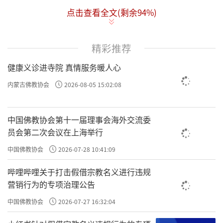
点击查看全文(剩余
94
%)
第六意识所起的念头，
力量是非常强大的，
精彩推荐
所以说“动身发语独为最”。
健康义诊进寺院 真情服务暖人心
内蒙古佛教协会
2026-08-05 15:02:08
在我们的内心之中，
每一天都会出现各种各样的念头，
中国佛教协会第十一届理事会海外交流委
各种各样的心理，
员会第二次会议在上海举行
但是能够得到不断重复的，
中国佛教协会
2026-07-28 10:41:09
都是我们最在意的、最执着的事情。
哔哩哔哩关于打击假借宗教名义进行违规
营销行为的专项治理公告
因为我们缺乏对于内心的关照，
中国佛教协会
2026-07-27 16:32:04
所以这种是重复是不自觉地在串习。