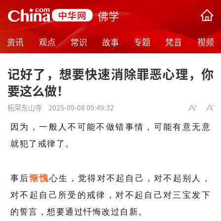
佛学
资讯
观点
常识
故事
专题
梵音
视频
记好了，想要快速消除罪恶心理，你
要这么做！
柘荣东山寺
2025-09-08 09:49:32
因为，一般人不可能不做错事情，可能有意无意
就犯了戒律了。
惭愧
事后
心生，觉得对不起自己，对不起别人，
对不起自己所受的戒律，对不起自己对三宝发下
的誓言，想要通过忏悔改过自新。