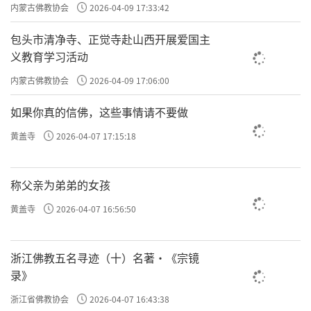
主义电影观影活动”
内蒙古佛教协会
2026-04-09 17:33:42
生忏来忏悔，最有效的方法是作法忏。
包头市清净寺、正觉寺赴山西开展爱国主
义教育学习活动
做了就要
敢于
承认
，虽然承认是很难的，真的需
内蒙古佛教协会
2026-04-09 17:06:00
勇气
要
的，然而勇气也正恰恰表现在这个地方。
如果你真的信佛，这些事情请不要做
所以，与其把罪恶感老是隐藏在自己内心深处，
黄盖寺
2026-04-07 17:15:18
害怕别人碰触，不如干脆把它布施出去或者奉献
出来。
称父亲为弟弟的女孩
黄盖寺
2026-04-07 16:56:50
对着别人进行发露，请求别人给予原谅，原谅了
就出罪了，就不会带着罪恶感了。
浙江佛教五名寻迹（十）名著·《宗镜
录》
浙江省佛教协会
2026-04-07 16:43:38
责任编辑：勉淳