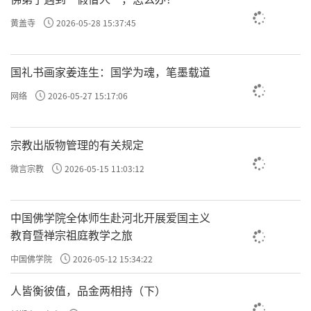
怪他，你也犯戒。
黄盖寺
2026-05-28 15:37:45
戒律是双向的，不是只要求一方，这是有规定
国礼书画家姜连生：国学为魂，笔墨载道
的。
网络
2026-05-27 15:17:06
所以，当有人向你忏悔的时候，你不要采取不接
宗教出版物管理的有关规定
受的态度。
微言宗教
2026-05-15 11:03:12
执着
一个人要低下头是很不容易的，证明他的
在
中国佛学院全体师生赴河北开展爱国主义
减弱。
教育暨禅宗祖庭教学之旅
中国佛学院
2026-05-12 15:34:22
忏悔其实也是在减弱执着，在释放他内心的烦恼
人皆衡彼值，品金两相持（下）
和压力，因此对着越多的人发露出来是越好的。