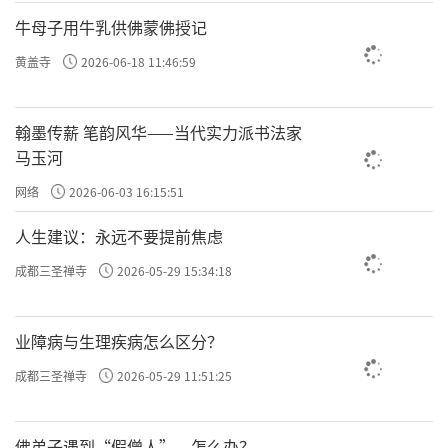
时间越短，作用就越大，拖的时间越长，对你构
牛母子用牛乳供佛蒙佛授记
成的伤害也就越大。
黄盖寺
2026-06-18 11:46:59
所以，在僧团里，最迟也不能超过半个月。在布
翰墨传薪 笔韵风华——当代实力派书法家
萨（诵戒）之前，你就应该对照戒律，把这半个
马玉河
月时间自己所犯的戒律对着所有人说出来，争取
网络
2026-06-03 16:15:51
原谅
大众的
。
人生建议：永远不要提前焦虑
成都三圣禅寺
2026-05-29 15:34:18
一旦人家发露忏悔完了，你就不能再提这件事
了。不能说你这小子原来干了这么多坏事我们都
业障病与生理疾病怎么区分？
不知道，没想到你是这样一个人。
成都三圣禅寺
2026-05-29 11:51:25
如果他发露忏悔完了，你再拿这件事攻击他、责
佛弟子遇到“假僧人”，怎么办？