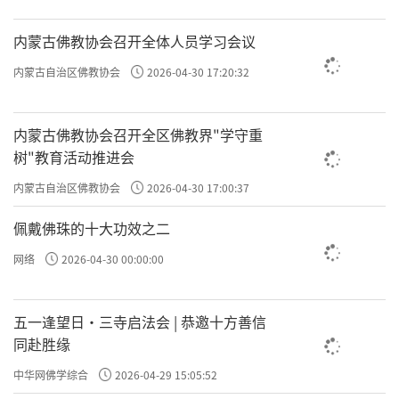
内蒙古佛教协会召开全体人员学习会议
内蒙古自治区佛教协会
2026-04-30 17:20:32
内蒙古佛教协会召开全区佛教界"学守重
树"教育活动推进会
这里有一个问题要厘清：受了戒才谈得上犯戒，
内蒙古自治区佛教协会
2026-04-30 17:00:37
不受戒是没有戒可犯的。
佩戴佛珠的十大功效之二
但是我们不要有这个心理，认为我不受戒也就不
网络
2026-04-30 00:00:00
会犯戒。
五一逢望日・三寺启法会 | 恭邀十方善信
同赴胜缘
菩萨
你要清楚，有戒可犯是
，没戒可犯是外道。
中华网佛学综合
2026-04-29 15:05:52
受了戒起码还有戒可犯，持一分、一秒、一刻都