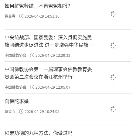
有功德。
如何解冤释结，不再冤冤相报？
黄盖寺
2026-04-29 14:51:36
可是，没有受戒就没功德可谈。
中央统战部、国家民委：深入贯彻实施民
受了戒有戒可以犯，你有戒可犯吗？你没有，你
族团结进步促进法 进一步增强中华民族凝
聚力向心力
连犯戒都不敢，连责任都不敢承担！
中国佛教协会
2026-04-29 12:29:32
中国佛教协会第十一届理事会佛教教育委
你要这样反问自己。
员会第二次会议在浙江杭州举行
中国佛教协会
2026-04-29 12:05:07
所以，受了戒律以后不要着急，不是让你马上就
向佛陀求婚
方向
做到持戒清净，而是受了戒就会有一个
和目
黄盖寺
2026-04-29 10:24:05
标。
积累功德的九种方法，你做过吗