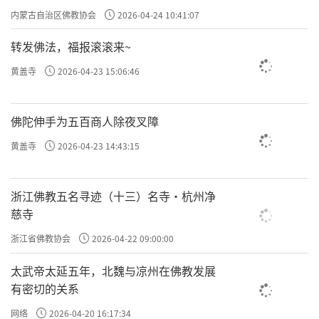
大忏悔文》《地藏忏》《药师忏》《弥陀忏》和
专题学习会
内蒙古自治区佛教协会
2026-04-24 10:41:07
《梁皇宝忏》等。
转发佛法，福报滚滚来~
黄盖寺
2026-04-23 15:06:46
拜这个忏悔要求的条件很多，比如要怎样布置坛
场，坛场要准备哪些东西，等等。
佛陀伸手为五百商人除夜叉障
布置的过程其实就是一个前行，一旦开始持咒、
黄盖寺
2026-04-23 14:43:15
拜忏或者观想、经行，能够把内心的妄想控制住
了，禅定的力量生起来了，你就可以达到心安。
浙江佛教五名寻迹（十三）名寺·杭州净
慈寺
浙江省佛教协会
2026-04-22 09:00:00
太武帝太延五年，北魏与凉州在佛教发展
有密切的关系
网络
2026-04-20 16:17:34