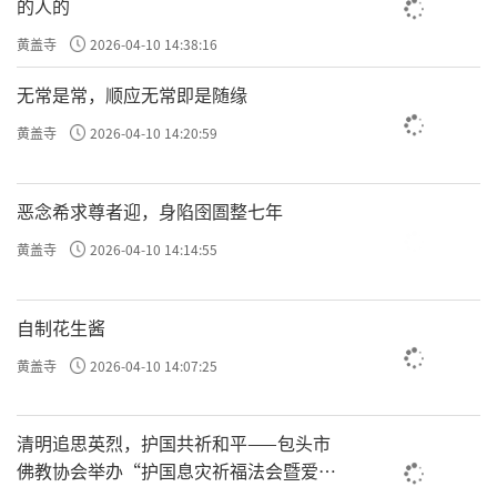
的人的
如果一个人修了高明的方法，两秒钟就可以忏清
黄盖寺
2026-04-10 14:38:16
净，可是这不是一般人能够做到的。
无常是常，顺应无常即是随缘
黄盖寺
2026-04-10 14:20:59
可以看出这三种忏法其实就是戒、定、慧三学的
修持
。
恶念希求尊者迎，身陷囹圄整七年
黄盖寺
2026-04-10 14:14:55
后面两种可以不谈，因为要做到很困难。
自制花生酱
当然，佛法不是为了让人做不到，而是要人从自
黄盖寺
2026-04-10 14:07:25
身的实际出发，一点一滴，切合实际去做的。
清明追思英烈，护国共祈和平——包头市
所以，对于一般没有修行力、没有禅定功夫，也
佛教协会举办“护国息灾祈福法会暨爱国
没有正见、没有契入
空性
的人来说，就很难用无