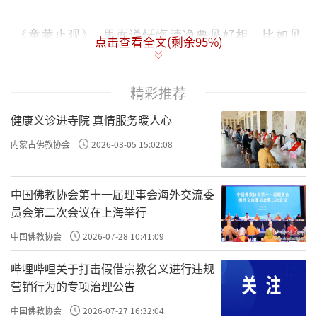
《童蒙止观》
里面说忏悔清净要见好相，比如见
点击查看全文(剩余
95
%)
光、见花、见佛来摩顶，其实对于现代人不需要
提倡那样，因为太难了。
精彩推荐
健康义诊进寺院 真情服务暖人心
要做到把
我执
忏完了，忏彻底了，忏到能够产生
内蒙古佛教协会
2026-08-05 15:02:08
定心，定心中能见到光、见到花、见到佛菩萨来
给你摩顶那么高的标准，这辈子有没有希望都不
中国佛教协会第十一届理事会海外交流委
确定。
员会第二次会议在上海举行
中国佛教协会
2026-07-28 10:41:09
好多都是自己想象的，很难做到那个样子。
哔哩哔哩关于打击假借宗教名义进行违规
营销行为的专项治理公告
罪恶
那么是否一定要做到这样才能够灭掉你的
中国佛教协会
2026-07-27 16:32:04