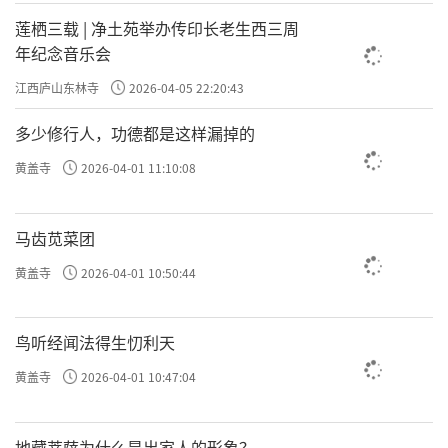
莲栖三载 | 净土苑举办传印长老生西三周
年纪念音乐会
江西庐山东林寺
2026-04-05 22:20:43
多少修行人，功德都是这样漏掉的
黄盖寺
2026-04-01 11:10:08
马齿苋菜团
黄盖寺
2026-04-01 10:50:44
鸟听经闻法得生忉利天
黄盖寺
2026-04-01 10:47:04
地藏菩萨为什么是出家人的形象？