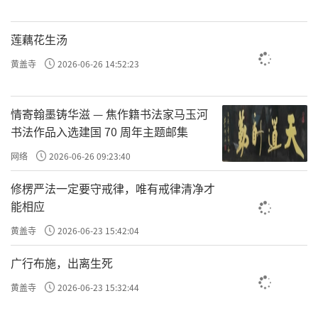
一般人犯了戒以后，通常是巴不得不要被人家知
莲藕花生汤
道，可是戒律恰恰相反，就是要让人知道。
黄盖寺
2026-06-26 14:52:23
如果犯的过失很重，对一个人忏悔的效果就不
情寄翰墨铸华滋 — 焦作籍书法家马玉河
书法作品入选建国 70 周年主题邮集
大，如果对着一亿人都敢说了，勇于忏悔了，大
网络
2026-06-26 09:23:40
放下
约你心里就能把这件事彻底
了，忏悔也就很
清净了。
修楞严法一定要守戒律，唯有戒律清净才
能相应
发露忏悔起到这么一个作用。对着更多的人忏
黄盖寺
2026-06-23 15:42:04
悔，心理负担就越会减轻。
广行布施，出离生死
黄盖寺
2026-06-23 15:32:44
因此，戒律里面规定，犯戒要在第一时间忏悔。