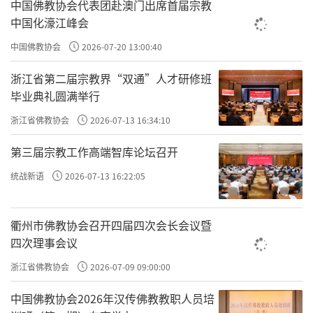
中国佛教协会代表团赴澳门出席首届宗教
中国化濠江峰会
如果是故意揍了别人，那就要对着他忏悔了。
中国佛教协会
2026-07-20 13:00:40
要是再犯大一点，就要对多几个人忏悔。所以有
浙江省第二届宗教界“双通”人才研修班
毕业典礼圆满举行
对一个人的对首忏，也有对四个人、五个人、十
浙江省佛教协会
2026-07-13 16:34:10
个人乃至二十个人甚至更多的，这要根据所犯戒
行的轻重来决定要对多少人。
第三届宗教工作高端智库论坛召开
统战新语
2026-07-13 16:22:05
衢州市佛教协会召开四届四次会长会议暨
四次理事会议
浙江省佛教协会
2026-07-09 09:00:00
中国佛教协会2026年汉传佛教教职人员培