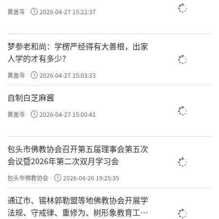
暂时做不到是允许的，但是持戒的心不能退，要
黄盖寺
2026-04-27 15:22:37
存一份向上的心。
梦参老和尚：学楞严经得有大善根，出家
如果有存这颗心，即使一时做不到也是可以被原
人学的才有多少？
谅和包容的。
黄盖寺
2026-04-27 15:03:33
自制白芝麻酱
但是，如果没有这个向上的心就不对了。身体、
黄盖寺
2026-04-27 15:00:41
行为可以暂时做不到，但这份向上的心不能不
存。
包头市佛教协会召开第五届理事会第五次
会议暨2026年第二次双月学习会
第二种是取相忏。
包头市佛教协会
2026-04-26 19:25:35
通辽市、锡林郭勒盟等地佛教协会开展学
仪轨
指通过有
的忏法来忏悔。比如拜《八十八佛
法规、守戒律、重修为、树形象教育工作