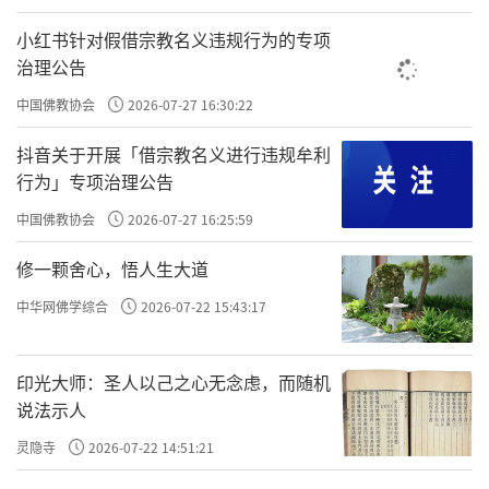
感？不一定。
小红书针对假借宗教名义违规行为的专项
治理公告
忏悔一般来说有三种：
中国佛教协会
2026-07-27 16:30:22
抖音关于开展「借宗教名义进行违规牟利
第一种叫作
法忏
。
行为」专项治理公告
中国佛教协会
2026-07-27 16:25:59
作法忏就是依你所受的戒律衡量你犯的是轻、
修一颗舍心，悟人生大道
重、根本还是枝末。依照律制决定在多少人面前
发露忏悔。
中华网佛学综合
2026-07-22 15:43:17
印光大师：圣人以己之心无念虑，而随机
比如，无意打死一只蚊子就不用找人家去忏了，
说法示人
心
在心念里念一个咒回向给这只蚊子，对着自己
灵隐寺
2026-07-22 14:51:21
念
忏悔叫心念忏。