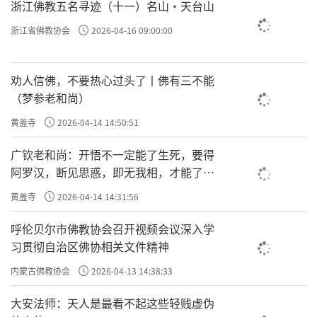
浙江佛教五名寻迹（十一）名山·天台山
所以，取相忏其实是修禅定才能忏得了的，如果
浙江省佛教协会
2026-04-16 09:00:00
没有修禅定根本忏不了。
劝人信佛，不要热心过头了丨佛有三不能
第三种是
无生忏
。
（梦参老和尚）
黄盖寺
2026-04-14 14:50:51
无生
忏是通过破除我执达到忏悔清净。
广钦老和尚：开悟不一定能了生死，要得
阿罗汉，断见思惑，即无我相，才能了生
死
“无生”是说，这个法是不成立的。从实相角度来
黄盖寺
2026-04-14 14:31:56
说，它只是观念里割裂、分别出来，被我们扭曲
呼伦贝尔市佛教协会召开视频会议深入学
了而已，实相并不因此就丢掉了。
习贯彻自治区佛协相关文件精神
内蒙古佛教协会
2026-04-13 14:38:33
因此，无生忏一定要有正见和智慧才忏得了。
大安法师：天人是最看不起这些轻贱虚伪