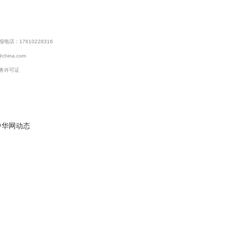
话：17610228316
@china.com
务许可证
中华网动态