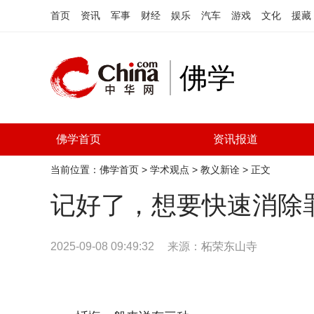
首页
资讯
军事
财经
娱乐
汽车
游戏
文化
援藏
佛学
佛学首页
资讯报道
当前位置：
佛学首页
>
学术观点
>
教义新诠
> 正文
记好了，想要快速消除
2025-09-08 09:49:32
来源：
柘荣东山寺