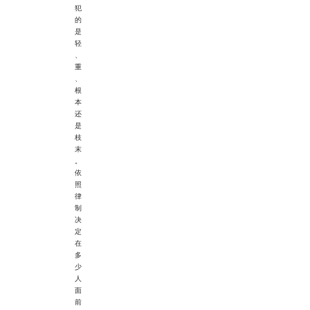
犯
的
是
轻
、
重
、
根
本
还
是
枝
末
。
依
照
律
制
决
定
在
多
少
人
面
前