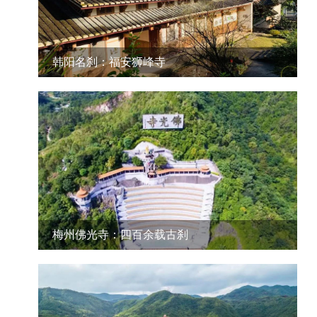
韩阳名刹：福安狮峰寺
梅州佛光寺：四百余载古刹