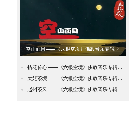
空山面目——《六根空境》佛教音乐专辑之
意观•禅道
拈花传心 ——《六根空境》佛教音乐专辑之身观•花道
太姥茶境 ——《六根空境》佛教音乐专辑之舌观•茶道(2)
赵州茶风 ——《六根空境》佛教音乐专辑之舌观•茶道(1)