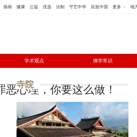
插画
健康
公益
优选
法制
守艺中华
应急中国
更多
地
学术观点
佛学常识
寺院
罪恶心理，你要这么做！
A+
微信
A-
微博
分享