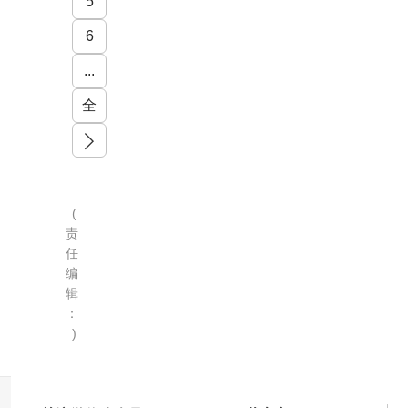
5
6
...
全
文
一页
(
责
任
编
辑
：
)