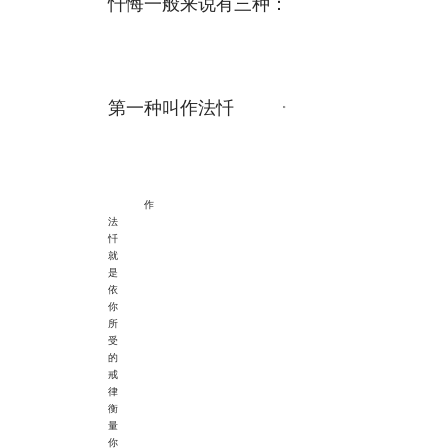
忏悔一般来说有三种：
第一种叫作
法忏
。
作
法
忏
就
是
依
你
所
受
的
戒
律
衡
量
你