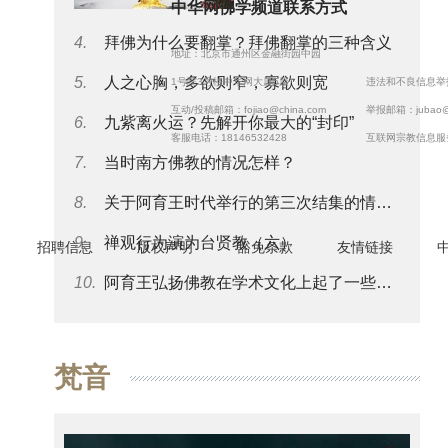
中华网佛学频道联系方式
4.
拜佛为什么要翻掌？拜佛翻掌的三种含义
地址：北京市通州区金融街园中园
5.
人之心胸，多欲则窄，寡欲则宽
1号院3号楼中华网大厦5层
违法和不良信息举报电
互动/投稿邮箱：
fojiao@china.com
举报邮箱：
jubao
6.
九紫离火运？先解开你最大的“封印”
客服电话：18146532428
互联网宗教信息服
7.
当时南方佛教的情况怎样？
8.
关于阿育王时代举行的第三次结集的情况可否再谈一些？
9.
禅观行为演为台贤教（六）
招聘信息
版权声明
豁免条款
友情链接
10.
阿育王弘扬佛教在学术文化上起了一些什么影响？
梵音