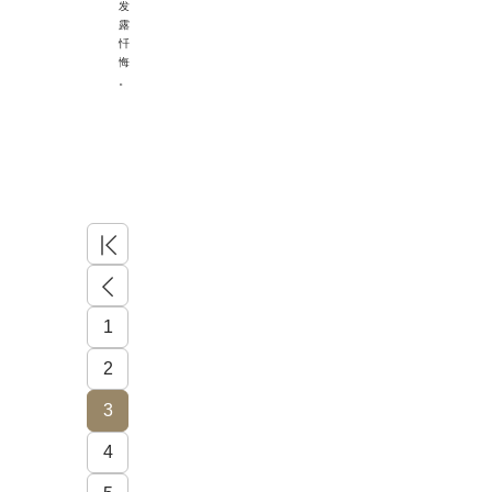
发
露
忏
悔
。
页
一页
1
2
3
4