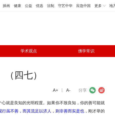
插画
健康
公益
优选
法制
守艺中华
应急中国
更多
地
学术观点
佛学常识
》（四七）
A+
微信
A-
微博
分享
这个心就是良知的光明程度。如果你不致良知，你的善可能就
现行虽不善，而其流足以济人，则非善而实是也
，刚才举的