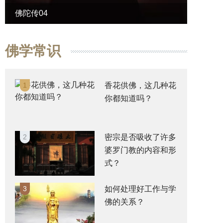
佛陀传04
佛陀传
佛学常识
1
香花供佛，这几种花
你都知道吗？
2
密宗是否吸收了许多
婆罗门教的内容和形
式？
3
如何处理好工作与学
佛的关系？