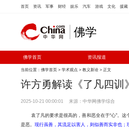
首页
资讯
军事
财经
娱乐
汽车
游戏
文化
援藏
佛学
佛学首页
资讯报道
当前位置：
佛学首页
>
学术观点
>
教义新诠
> 正文
许方勇解读《了凡四训
2025-10-21 00:00:01
来源：
中华网佛学综合
袁了凡的要求是很高的，善和恶全在于“心”。
是恶。
现行虽善，其流足以害人，则似善而实非也；