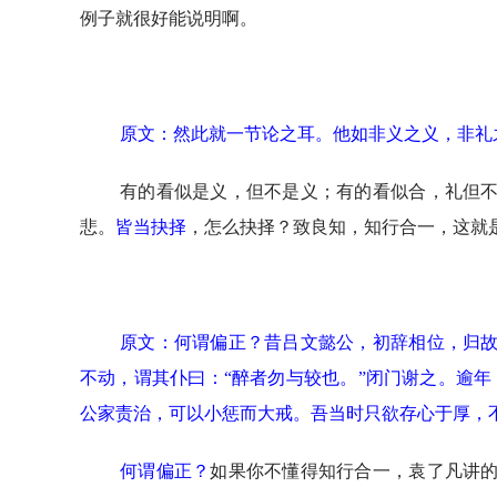
例子就很好能说明啊。
原文：然此就一节论之耳。他如非义之义，非礼
有的看似是义，但不是义；有的看似合，礼但
悲。
皆当抉择
，怎么抉择？致良知，知行合一，这就
原文：何谓偏正
？
昔吕文懿公，初辞相位，归
不动，谓其仆曰：“醉者勿与较也。”闭门谢之。逾
公家责治，可以小惩而大戒。吾当时只欲存心于厚，
何谓偏正
？
如果你不懂得知行合一，袁了凡讲