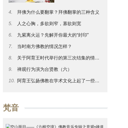
4.
拜佛为什么要翻掌？拜佛翻掌的三种含义
5.
人之心胸，多欲则窄，寡欲则宽
6.
九紫离火运？先解开你最大的“封印”
7.
当时南方佛教的情况怎样？
8.
关于阿育王时代举行的第三次结集的情况可否再谈一些？
9.
禅观行为演为台贤教（六）
10.
阿育王弘扬佛教在学术文化上起了一些什么影响？
梵音