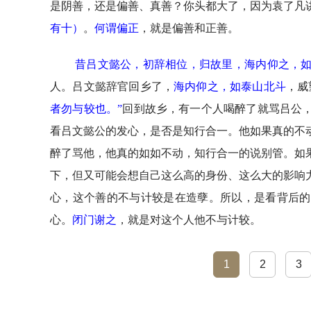
是阴善，还是偏善、真善？你头都大了，因为袁了凡
有十
）
。
何谓偏正
，就是偏善和正善。
昔吕文懿公，初辞相位，归故里，海内仰之，
人。吕文懿辞官回乡了，
海内仰之，如泰山北斗
，威
者勿与较也。”
回到故乡，有一个人喝醉了就骂吕公
看吕文懿公的发心，是否是知行合一。他如果真的不
醉了骂他，他真的如如不动，知行合一的说别管。如
下，但又可能会想自己这么高的身份、这么大的影响
心，这个善的不与计较是在造孽。所以，是看背后的
心。
闭门谢之
，就是对这个人他不与计较。
1
2
3