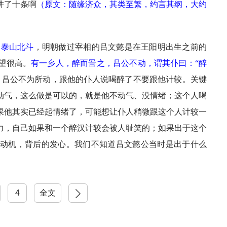
讲了十条啊
（
原文：随缘济众，其类至繁，约言其纲，大约
如泰山北斗
，明朝做过宰相的吕文懿是在王阳明出生之前的
望很高。
有一乡人，醉而詈之，吕公不动，谓其仆曰：“醉
，吕公不为所动，跟他的仆人说喝醉了不要跟他计较。关键
动气，这么做是可以的，就是他不动气、没情绪；这个人喝
果他其实已经起情绪了，可能想让仆人稍微跟这个人计较一
力，自己如果和一个醉汉计较会被人耻笑的；如果出于这个
动机，背后的发心。我们不知道吕文懿公当时是出于什么
4
下一页
全文