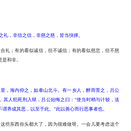
之礼，非信之信，非慈之慈，皆当抉择。
不合礼；有的看似诚信，但不诚信；有的看似慈悲，但不慈
是是和非。
故里，海内仰之，如泰山北斗。有一乡人，醉而詈之，吕公
年，其人犯死刑入狱，吕公始悔之曰：“使当时稍与计较，送
不谓养成其恶，以至于此。”此以善心而行恶事者也。
的这些东西你头都大了，因为很难做呀。一会儿要考虑这个