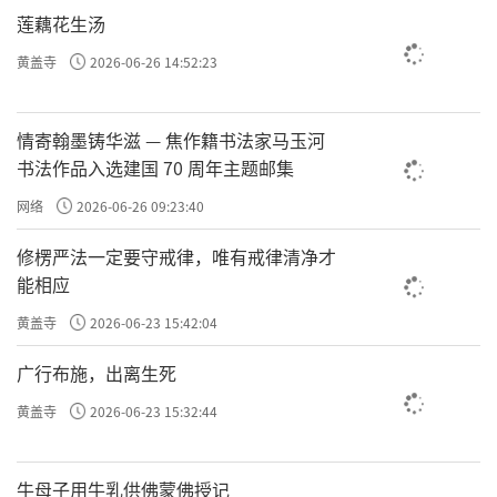
民就更加放肆去抢，这个大户人家就自己执私刑。古时候，
莲藕花生汤
大户人家都有看家护院的，自己的武装家丁就把这些饥民给
黄盖寺
2026-06-26 14:52:23
降服住了，或者说把他们给抓住了，他们就不能再去抢了，
，这样就不乱了，不然
。
众始定
几乱矣
情寄翰墨铸华滋 — 焦作籍书法家马玉河
大户人家这个行为对不对呢？大户人家的行为是对的。
书法作品入选建国 70 周年主题邮集
饥民抢粮食这个行为是不对的。饥民吃不饱饭已经被形势所
迫，直到没有办法为止。这个富贵人家一定不是见到这些人
网络
2026-06-26 09:23:40
不予理睬的，比如开仓放粮；大家去到县里面去申请一些补
修楞严法一定要守戒律，唯有戒律清净才
助，真的没有办法的情况下走上极端也没问题，但是不能一
能相应
开始就这样。因为这里面会有一些地痞、流氓、无赖，这样
一些人会趁势而入。大户人家就把乱象给弄住了，否则一旦
黄盖寺
2026-06-23 15:42:04
发生打砸抢，可能遭殃的不只大户人家，老百姓也会遭殃，
广行布施，出离生死
地痞流氓趁势暴动，受影响的就是每个人，因为你可能走出
去就不安全，你可能在家里待着匪徒就闯进来了，所以先要
黄盖寺
2026-06-23 15:32:44
把这个局面先稳定住。又不是到了要改朝换代起义的事，只
是说现在有
，可能明年就丰收了，今年赈灾给一些粮食
岁荒
牛母子用牛乳供佛蒙佛授记
就没事儿了。