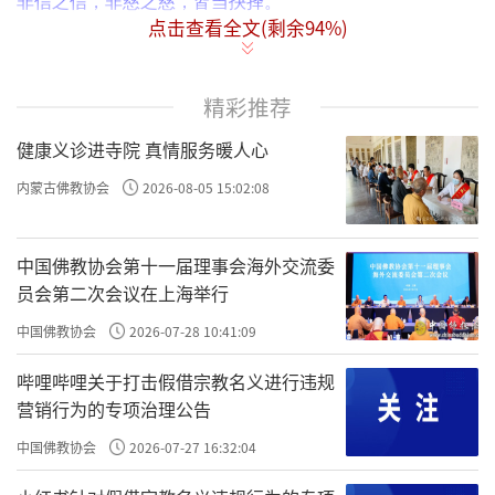
非信之信，非慈之慈，皆当抉择。
点击查看全文(剩余
94
%)
有的看似是义，但不是义；有的看似合，礼但不合礼；
有的看似诚信，但不诚信；有的看似慈悲，但不慈悲。
皆当
精彩推荐
，怎么抉择？致良知，知行合一，这就是是和非。
抉择
健康义诊进寺院 真情服务暖人心
内蒙古佛教协会
2026-08-05 15:02:08
？
原文：何谓偏正
昔吕文懿公，初辞相位，归故里，海
内仰之，如泰山北斗。有一乡人，醉而詈之，吕公不动，谓
其仆曰：“醉者勿与较也。”闭门谢之。逾年，其人犯死刑入
中国佛教协会第十一届理事会海外交流委
员会第二次会议在上海举行
狱，吕公始悔之曰：“使当时稍与计较，送公家责治，可以
小惩而大戒。吾当时只欲存心于厚，不谓养成其恶，以至于
中国佛教协会
2026-07-28 10:41:09
此。”此以善心而行恶事者也。
哔哩哔哩关于打击假借宗教名义进行违规
？
如果你不懂得知行合一，袁了凡讲的这些东
何谓偏正
营销行为的专项治理公告
西你头都大了，因为很难做呀。一会儿要考虑这个是阴善，
中国佛教协会
2026-07-27 16:32:04
还是偏善、真善？你头都大了，因为袁了凡讲了十条啊
（
原
）
。
文：随缘济众，其类至繁，约言其纲，大约有十
何谓偏