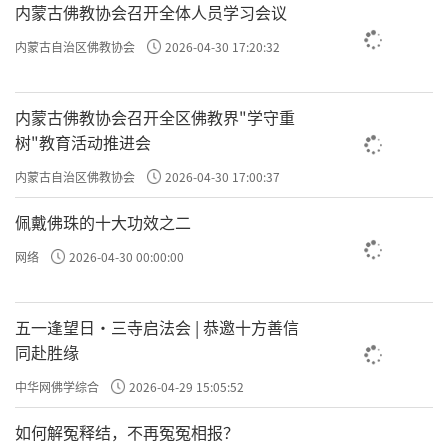
内蒙古佛教协会召开全体人员学习会议
许方勇解读《了凡四训》（三零）
内蒙古自治区佛教协会
2026-04-30 17:20:32
许方勇解读《了凡四训》（三一）
内蒙古佛教协会召开全区佛教界"学守重
许方勇解读《了凡四训》（三二）
树"教育活动推进会
内蒙古自治区佛教协会
2026-04-30 17:00:37
许方勇解读《了凡四训》（三三）
佩戴佛珠的十大功效之二
许方勇解读《了凡四训》（三四）
网络
2026-04-30 00:00:00
许方勇解读《了凡四训》（三五）
许方勇解读《了凡四训》（三六）
五一逢望日・三寺启法会 | 恭邀十方善信
同赴胜缘
许方勇解读《了凡四训》（三七）
中华网佛学综合
2026-04-29 15:05:52
许方勇解读《了凡四训》（三八）
如何解冤释结，不再冤冤相报？