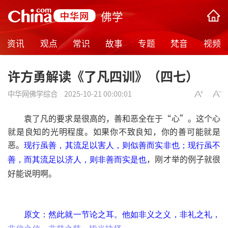
佛学
资讯
观点
常识
故事
专题
梵音
视频
许方勇解读《了凡四训》（四七）
中华网佛学综合
2025-10-21 00:00:01
袁了凡的要求是很高的，善和恶全在于“心”。这个心
就是良知的光明程度。如果你不致良知，你的善可能就是
恶。
现行虽善，其流足以害人，则似善而实非也；现行虽不
，刚才举的例子就很
善，而其流足以济人，则非善而实是也
好能说明啊。
原文：然此就一节论之耳。他如非义之义，非礼之礼，