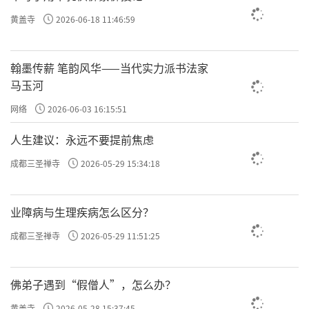
黄盖寺
2026-06-18 11:46:59
往期回顾
许方勇解读《了凡四训》（一）
翰墨传薪 笔韵风华——当代实力派书法家
马玉河
许方勇解读《了凡四训》（二）
网络
2026-06-03 16:15:51
许方勇解读《了凡四训》（三）
人生建议：永远不要提前焦虑
许方勇解读《了凡四训》（四）
成都三圣禅寺
2026-05-29 15:34:18
许方勇解读《了凡四训》（五）
业障病与生理疾病怎么区分？
许方勇解读《了凡四训》（六）
成都三圣禅寺
2026-05-29 11:51:25
许方勇解读《了凡四训》（七）
许方勇解读《了凡四训》（八）
佛弟子遇到“假僧人”，怎么办？
许方勇解读《了凡四训》（九）
黄盖寺
2026-05-28 15:37:45