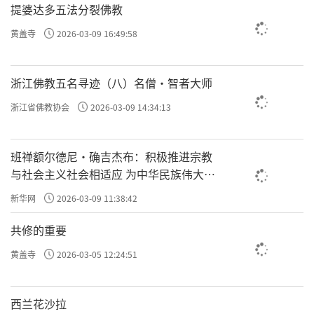
提婆达多五法分裂佛教
黄盖寺
2026-03-09 16:49:58
浙江佛教五名寻迹（八）名僧·智者大师
浙江省佛教协会
2026-03-09 14:34:13
班禅额尔德尼·确吉杰布：积极推进宗教
与社会主义社会相适应 为中华民族伟大复
兴贡献力量
新华网
2026-03-09 11:38:42
共修的重要
黄盖寺
2026-03-05 12:24:51
西兰花沙拉