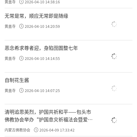
黄盖寺
2026-04-10 14:38:16
无常是常，顺应无常即是随缘
黄盖寺
2026-04-10 14:20:59
恶念希求尊者迎，身陷囹圄整七年
黄盖寺
2026-04-10 14:14:55
自制花生酱
黄盖寺
2026-04-10 14:07:25
清明追思英烈，护国共祈和平——包头市
佛教协会举办“护国息灾祈福法会暨爱国
主义电影观影活动”
内蒙古佛教协会
2026-04-09 17:33:42