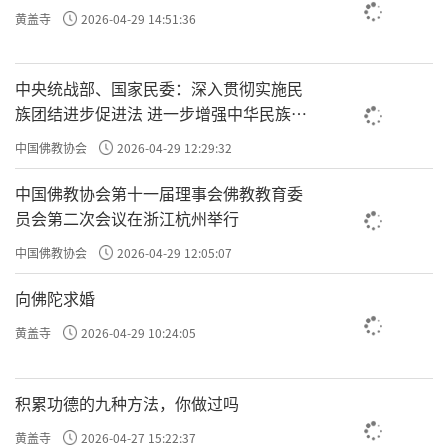
许方勇解读《了凡四训》（三九）
黄盖寺
2026-04-29 14:51:36
许方勇解读《了凡四训》（四十）
中央统战部、国家民委：深入贯彻实施民
许方勇解读《了凡四训》（四一）
族团结进步促进法 进一步增强中华民族凝
许方勇解读《了凡四训》（四二）
聚力向心力
中国佛教协会
2026-04-29 12:29:32
许方勇解读《了凡四训》（四三）
中国佛教协会第十一届理事会佛教教育委
员会第二次会议在浙江杭州举行
许方勇解读《了凡四训》（四四）
中国佛教协会
2026-04-29 12:05:07
许方勇解读《了凡四训》（四五）
向佛陀求婚
许方勇解读《了凡四训》（四六）
黄盖寺
2026-04-29 10:24:05
责任编辑：勉淳
积累功德的九种方法，你做过吗
黄盖寺
2026-04-27 15:22:37