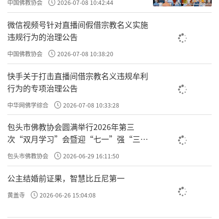
中国佛教协会
2026-07-08 10:42:44
善，不知行合一就是偏善，不存在以善心而行恶事。吕文懿
微信视频号针对直播间假借宗教名义实施
公这个不是善心，事实上他是恶心行了恶事。
违规行为的治理公告
中国佛教协会
2026-07-08 10:38:20
原文：又有以恶心而行善事者。如某家大富，值岁荒，
快手关于打击直播间借宗教名义违规牟利
穷民白昼抢粟于市。告之县，县不理，穷民愈肆，遂私执而
行为的专项治理公告
困辱之，众始定。不然，几乱矣。故善者为正，恶者为偏，
中华网佛学综合
2026-07-08 10:33:28
人皆知之。其以善心行恶事者，正中偏也；以恶心而行善事
者，偏中正也。不可不知也。
包头市佛教协会圆满举行2026年第三
下一个例子，
，袁了凡把这个归
次“双月学习”会暨迎“七一”强“三
又有以恶心而行善事者
爱”主题书画笔会
结为恶心行善事，恶心行不了善事，袁了凡讲的不究竟。
包头市佛教协会
2026-06-29 16:11:50
，有一个大户
如某家大富，值岁荒，穷民白昼抢粟于市
公主结婚前证果，智慧比丘尼第一
人家，在灾荒年，家里的粮仓被穷民给抢了，因为老百姓没
黄盖寺
2026-06-26 15:04:08
粮食。
告之县，县不理，穷民愈肆，遂私执而困辱之，众始
，大户人家到县里去告官，县里不管，饥
定。不然，几乱矣