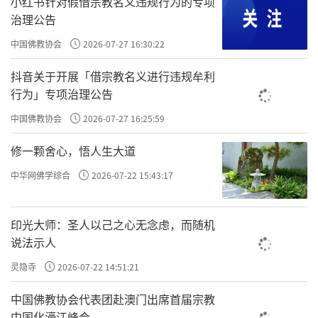
小红书针对假借宗教名义违规行为的专项
，就是偏善和正善。
正
治理公告
中国佛教协会
2026-07-27 16:30:22
昔吕文懿公，初辞相位，归故里，海内仰之，如泰山北
，明朝做过宰相的吕文懿是在王阳明出生之前的人。吕文
斗
抖音关于开展「借宗教名义进行违规牟利
懿辞官回乡了，
，威望很高。
海内仰之，如泰山北斗
有一乡
行为」专项治理公告
回
人，醉而詈之，吕公不动，谓其仆曰：“醉者勿与较也。”
中国佛教协会
2026-07-27 16:25:59
到故乡，有一个人喝醉了就骂吕公，吕公不为所动，跟他的
仆人说喝醉了不要跟他计较。关键看吕文懿公的发心，是否
修一颗舍心，悟人生大道
是知行合一。他如果真的不动气，这么做是可以的，就是他
中华网佛学综合
2026-07-22 15:43:17
不动气、没情绪；这个人喝醉了骂他，他真的如如不动，知
行合一的说别管。如果他其实已经起情绪了，可能想让仆人
稍微跟这个人计较一下，但又可能会想自己这么高的身份、
印光大师：圣人以己之心无念虑，而随机
这么大的影响力，自己如果和一个醉汉计较会被人耻笑的；
说法示人
如果出于这个心，这个善的不与计较是在造孽。所以，是看
灵隐寺
2026-07-22 14:51:21
背后的动机，背后的发心。我们不知道吕文懿公当时是出于
什么心。
，就是对这个人他不与计较。
闭门谢之
中国佛教协会代表团赴澳门出席首届宗教
中国化濠江峰会