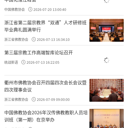
，第二年这个人就犯了死刑。
逾年，其人犯死刑入狱
吕
公始悔之曰：“使当时稍与计较，送公家责治，可以小惩而
中国佛教协会
2026-07-20 13:00:40
大戒。吾当时只欲存心于厚，不谓养成其恶，以至于
浙江省第二届宗教界“双通”人才研修班
吕公
，他有人欲，要故意做一个厚德的
此。”
只欲存心于厚
毕业典礼圆满举行
人，就是摆了一副姿态，自己是一个存心仁厚的人，未必他
内心真的如此。吕公讲的很清楚了，自己当时
浙江省佛教协会
2026-07-13 16:34:10
只欲存心于
。比如，如果有人现场来骂，自己一想，这么多人看着，
厚
第三届宗教工作高端智库论坛召开
不能让大家觉得没水平，得让大家觉得自己修为很高，其实
已经气的不行了，恨不得跟他打一架，但是自己就笑眯眯
统战新语
2026-07-13 16:22:05
的、无所谓了、他不知道自己在干什么、他对我没有任何影
响；其实自己的火已经冲的都不行了。这就是
只欲存心于
衢州市佛教协会召开四届四次会长会议暨
，是假善。当时，吕文懿公可能是不高兴的，是有情绪
厚
四次理事会议
的，但是他顾及自己的身份。内阁大学士在明朝类似于宰
浙江省佛教协会
2026-07-09 09:00:00
相，这么高的威望跟一个醉汉去计较，显得很没身份，这就
是人欲，这是假善。
中国佛教协会2026年汉传佛教教职人员培
训班（第一期）在京举办
袁了凡说
，这个说的不对，袁了
此以善心而行恶事者也
凡这个偏正的关系说的是不对的。你只要是知行合一就是正