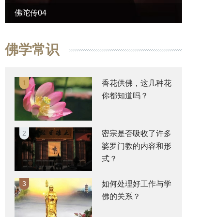
佛陀传04
佛陀传
佛学常识
1
香花供佛，这几种花
你都知道吗？
2
密宗是否吸收了许多
婆罗门教的内容和形
式？
3
如何处理好工作与学
佛的关系？