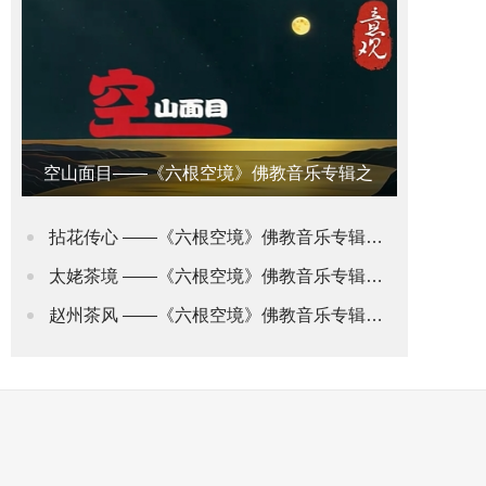
空山面目——《六根空境》佛教音乐专辑之
意观•禅道
拈花传心 ——《六根空境》佛教音乐专辑之身观•花道
太姥茶境 ——《六根空境》佛教音乐专辑之舌观•茶道(2)
赵州茶风 ——《六根空境》佛教音乐专辑之舌观•茶道(1)