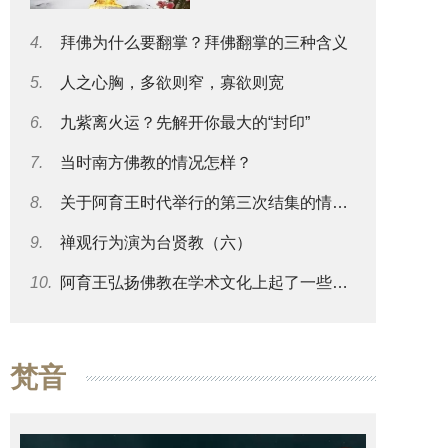
4.
拜佛为什么要翻掌？拜佛翻掌的三种含义
5.
人之心胸，多欲则窄，寡欲则宽
6.
九紫离火运？先解开你最大的“封印”
7.
当时南方佛教的情况怎样？
8.
关于阿育王时代举行的第三次结集的情况可否再谈一些？
9.
禅观行为演为台贤教（六）
10.
阿育王弘扬佛教在学术文化上起了一些什么影响？
梵音