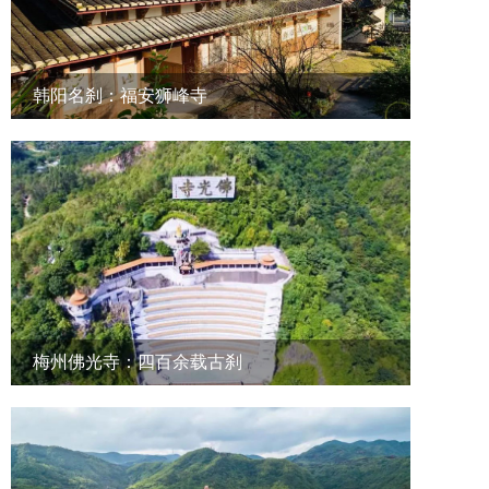
韩阳名刹：福安狮峰寺
梅州佛光寺：四百余载古刹