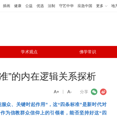
插画
健康
公益
优选
法制
守艺中华
应急中国
更多
地
学术观点
佛学常识
准”的内在逻辑关系探析
A+
微信
A-
微博
分享
服众、关键时起作用”，这“四条标准”是新时代对
作为信教群众信仰上的引领者，能否坚持好这“四