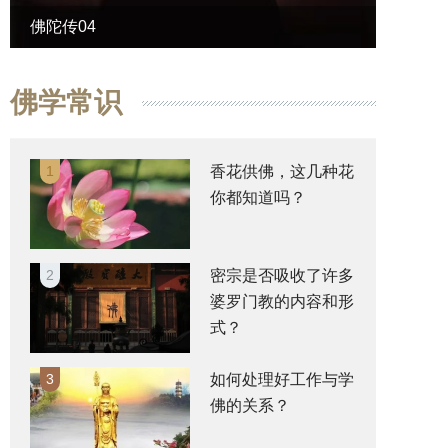
佛陀传04
佛陀传
佛学常识
1
香花供佛，这几种花
你都知道吗？
2
密宗是否吸收了许多
婆罗门教的内容和形
式？
3
如何处理好工作与学
佛的关系？