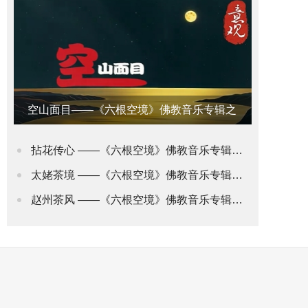
空山面目——《六根空境》佛教音乐专辑之
意观•禅道
拈花传心 ——《六根空境》佛教音乐专辑之身观•花道
太姥茶境 ——《六根空境》佛教音乐专辑之舌观•茶道(2)
赵州茶风 ——《六根空境》佛教音乐专辑之舌观•茶道(1)