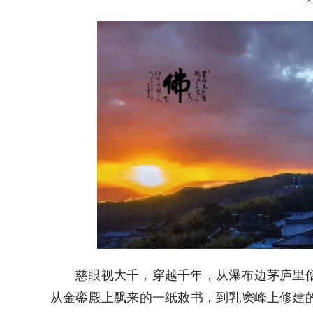
慈眼视大千，穿越千年，从瀑布边茅庐里
从金銮殿上飘来的一纸敕书，到乳窦峰上修建