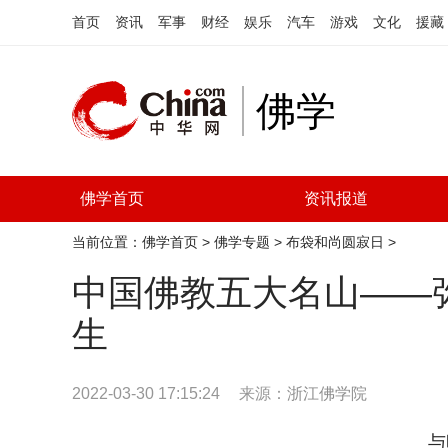
首页
资讯
军事
财经
娱乐
汽车
游戏
文化
援藏
佛学
佛学首页
资讯报道
当前位置：
佛学首页
>
佛学专题
>
布袋和尚圆寂日
>
中国佛教五大名山——
生
2022-03-30 17:15:24
来源：
浙江佛学院
与