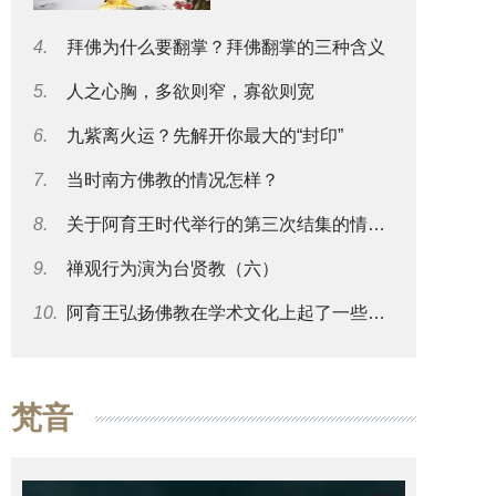
4.
拜佛为什么要翻掌？拜佛翻掌的三种含义
5.
人之心胸，多欲则窄，寡欲则宽
6.
九紫离火运？先解开你最大的“封印”
7.
当时南方佛教的情况怎样？
8.
关于阿育王时代举行的第三次结集的情况可否再谈一些？
9.
禅观行为演为台贤教（六）
10.
阿育王弘扬佛教在学术文化上起了一些什么影响？
梵音