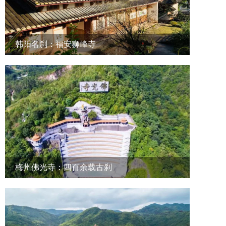
韩阳名刹：福安狮峰寺
梅州佛光寺：四百余载古刹