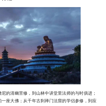
僧尼的清幽苦修，到山林中讲堂里法师的与时俱进；
的一座大佛；从千年古刹禅门法窟的学侣参修，到应