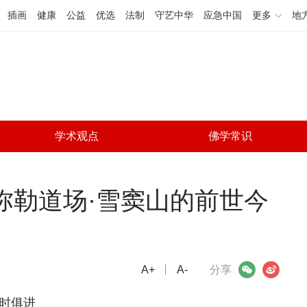
插画
健康
公益
优选
法制
守艺中华
应急中国
更多
地
学术观点
佛学常识
弥勒道场·雪窦山的前世今
A+
微信
A-
微博
分享
时俱进