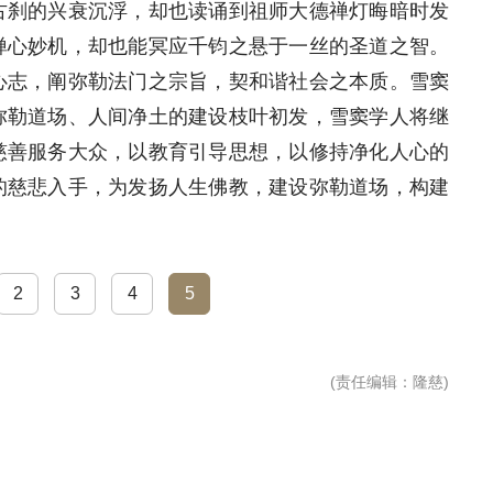
古刹的兴衰沉浮，却也读诵到祖师大德禅灯晦暗时发
禅心妙机，却也能冥应千钧之悬于一丝的圣道之智。
心志，阐弥勒法门之宗旨，契和谐社会之本质。雪窦
弥勒道场、人间净土的建设枝叶初发，雪窦学人将继
慈善服务大众，以教育引导思想，以修持净化人心的
的慈悲入手，为发扬人生佛教，建设弥勒道场，构建
2
3
4
5
(
责任编辑
：隆慈)