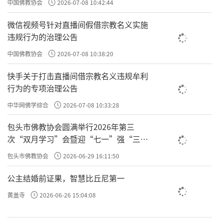
中国佛教协会
2026-07-08 10:42:44
说这课结束了，它可没结束，它在你的阿赖耶什当
微信视频号针对直播间假借宗教名义实施
中，几何级数的裂变，就像一个种子种下去，明天2
违规行为的治理公告
个、后天4个、再后天16个，然后再16的平方、16平方
的平方……最后，一颗种子就是一片森林。你种的慧
中国佛教协会
2026-07-08 10:38:20
根不是静止的，一直在肥沃的土壤里面几何级数的裂
快手关于打击直播间借宗教名义违规牟利
变。所以看着是三天，其实是你一生一世。
行为的专项治理公告
中华网佛学综合
2026-07-08 10:33:28
袁了凡讲
此心未忘
，就是你没有做到
三轮体空
，
包头市佛教协会圆满举行2026年第三
你一直在说我的，我的希望小学、我的布施、我的救
次“双月学习”会暨迎“七一”强“三
助对象。
黄金万镒，福不满也
。
镒
是重量单位，就是
爱”主题书画笔会
两，1
镒
是20两（还有一种说法是24两）,就是几千斤
包头市佛教协会
2026-06-29 16:11:50
的黄金。比如你捐了1000万，但你老惦记着这1000万
公主结婚前证果，智慧比丘尼第一
是你做的布施，那
福不满
，你积的这个福没那么大，
黄盖寺
2026-06-26 15:04:08
如果你再发心不对，连福也没积，还造孽。这是半和
满。