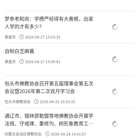
许方勇解读《了凡四训》（三一）
许方勇解读《了凡四训》（三二）
梦参老和尚：学楞严经得有大善根，出家
人学的才有多少？
许方勇解读《了凡四训》（三三）
黄盖寺
2026-04-27 15:03:33
许方勇解读《了凡四训》（三四）
自制白芝麻酱
许方勇解读《了凡四训》（三五）
黄盖寺
2026-04-27 15:00:41
许方勇解读《了凡四训》（三六）
包头市佛教协会召开第五届理事会第五次
许方勇解读《了凡四训》（三七）
会议暨2026年第二次双月学习会
许方勇解读《了凡四训》（三八）
包头市佛教协会
2026-04-26 19:25:35
许方勇解读《了凡四训》（三九）
通辽市、锡林郭勒盟等地佛教协会开展学
法规、守戒律、重修为、树形象教育工作
许方勇解读《了凡四训》（四十）
专题学习会
内蒙古自治区佛教协会
2026-04-24 10:41:07