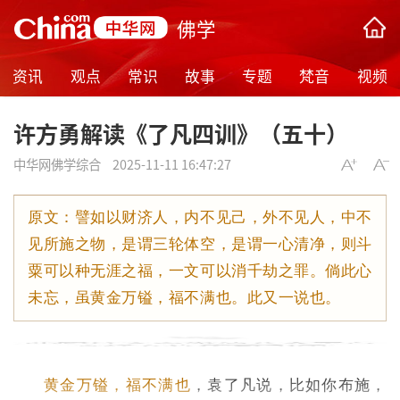
佛学
资讯
观点
常识
故事
专题
梵音
视频
许方勇解读《了凡四训》（五十）
中华网佛学综合
2025-11-11 16:47:27
原文：譬如以财济人，内不见己，外不见人，中不
见所施之物，是谓三轮体空，是谓一心清净，则斗
粟可以种无涯之福，一文可以消千劫之罪。倘此心
未忘，虽黄金万镒，福不满也。此又一说也。
黄金万镒，福不满也
，袁了凡说，比如你布施，