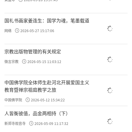
谁，让冥司的工作人员拿来两个东西，一个是记录
卫
仲达
善的卷轴，一个是记录恶的卷轴。
比至，则恶录
盈庭，其善录一轴，仅如箸而已
，就是把记录
卫仲达
国礼书画家姜连生：国学为魂，笔墨载道
善的、恶的卷轴拿过来，
盈
庭
，把房间都堆满了，是
网络
2026-05-27 15:17:06
很多了，记录恶的卷轴多不胜数；善的卷轴仅一个，
如箸而已
，
箸
就是筷子，就像筷子那么细，善就很少
宗教出版物管理的有关规定
啊。
微言宗教
2026-05-15 11:03:12
索秤称之，则盈庭者反轻，而如箸者反重
，结果
拿秤一称，堆满房间的那些记录恶的这些册子反而重
中国佛学院全体师生赴河北开展爱国主义
教育暨禅宗祖庭教学之旅
量不如这一根筷子一样的记录他善的册子的重量重。
卫仲达
说：
某年未四十，安得过恶如是多乎？
我还不
中国佛学院
2026-05-12 15:34:22
到40岁呢，我怎么会这么多恶呢？
人皆衡彼值，品金两相持（下）
往期回顾
新郑寺观音寺
2026-05-09 11:17:32