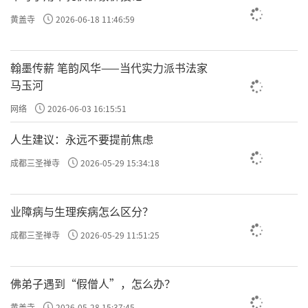
故志在天下国家，则善虽少而大；苟在一身，虽多
黄盖寺
2026-06-18 11:46:59
亦小。
翰墨传薪 笔韵风华——当代实力派书法家
马玉河
来看大善和小善，说白了还是心，这个说的更直
网络
2026-06-03 16:15:51
接，就是直接告诉是你的念。
何谓大小，昔卫仲达为
人生建议：永远不要提前焦虑
馆职，被摄至冥司，主者命吏呈善恶二录
，
卫仲达
据
成都三圣禅寺
2026-05-29 15:34:18
说是宋朝的官员，在做
馆职
的时候，相当于现在的文
官、文职。
被摄至冥司
，就是在阴曹地府了。这就我
说的为什么把《了凡四训》中很多给删除了，因为这
业障病与生理疾病怎么区分？
些说起来神神叨叨的，但是保留了两个，后面还有一
成都三圣禅寺
2026-05-29 11:51:25
个，因为很能说明问题。
佛弟子遇到“假僧人”，怎么办？
主者命吏呈善恶二录
，
主者
可能就是阎王爷或者
黄盖寺
2026-05-28 15:37:45