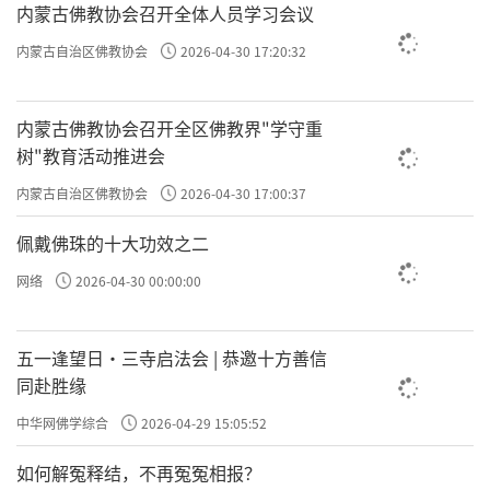
许方勇解读《了凡四训》（十一）
内蒙古佛教协会召开全体人员学习会议
内蒙古自治区佛教协会
2026-04-30 17:20:32
许方勇解读《了凡四训》（十二）
许方勇解读《了凡四训》（十三）
内蒙古佛教协会召开全区佛教界"学守重
树"教育活动推进会
许方勇解读《了凡四训》（十四）
内蒙古自治区佛教协会
2026-04-30 17:00:37
许方勇解读《了凡四训》（十五）
佩戴佛珠的十大功效之二
许方勇解读《了凡四训》（十六）
网络
2026-04-30 00:00:00
许方勇解读《了凡四训》（十七）
许方勇解读《了凡四训》（十八）
五一逢望日・三寺启法会 | 恭邀十方善信
同赴胜缘
许方勇解读《了凡四训》（十九）
中华网佛学综合
2026-04-29 15:05:52
许方勇解读《了凡四训》（二十）
如何解冤释结，不再冤冤相报？