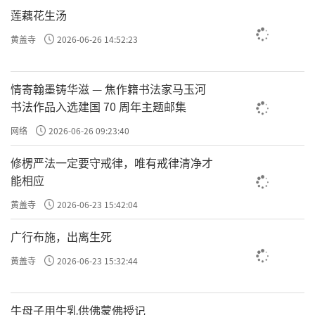
莲藕花生汤
黄盖寺
2026-06-26 14:52:23
原文：何谓大小？
昔卫仲达为馆职，被摄至冥司，主者命吏呈善恶二
情寄翰墨铸华滋 — 焦作籍书法家马玉河
录。比至，则恶录盈庭，其善录一轴，仅如箸而
书法作品入选建国 70 周年主题邮集
已。索秤称之，则盈庭者反轻，而如箸者反重。
网络
2026-06-26 09:23:40
仲达曰：“某年未四十，安得过恶如是多乎？”
曰：“一念不正即是，不待犯也。”
修楞严法一定要守戒律，唯有戒律清净才
因问轴中所书何事？
能相应
曰：“朝廷尝兴大工，修三山石桥，君上疏谏之，
黄盖寺
2026-06-23 15:42:04
此疏稿也。”
广行布施，出离生死
仲达曰：“某虽言，朝廷不从，于事无补，而能有
如是之力。”
黄盖寺
2026-06-23 15:32:44
曰：“朝廷虽不从，君之一念，已在万民，向使听
从，善力更大矣。”
牛母子用牛乳供佛蒙佛授记