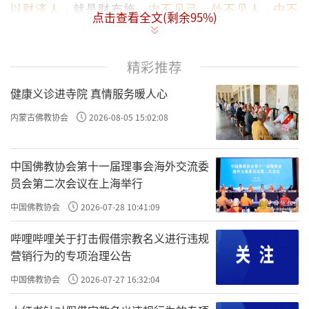
以财济人
，就是财布施。
内不见己，外不见人，中不
点击查看全文(剩余
95
%)
见所施之物，是谓三轮体空
，
三轮体空
就是，没有布
施者，没有被布施者，没有布施过程，是谓
三轮体
精彩推荐
空
。
健康义诊进寺院 真情服务暖人心
比如，我给你1万块钱，没有我、也没有你、也没
内蒙古佛教协会
2026-08-05 15:02:08
有我给你这1万块钱及这个过程，
这叫
三轮体空
。
三轮
体空
就是无我、无人、无众生、无寿者。《金刚经》
中国佛教协会第十一届理事会海外交流委
里讲的，“若菩萨有我相、人相、众生相、寿者相，即
员会第二次会议在上海举行
非菩萨”。一个菩萨，如果有我相、人相、众生相、寿
中国佛教协会
2026-07-28 10:41:09
者相，他就不是菩萨、是凡夫，菩萨是觉悟者。
哔哩哔哩关于打击假借宗教名义进行违规
营销行为的专项治理公告
这也就是我们一直讲的：你是谁？你是“觉”。但
是，你不是张三，你不是李四，你不是王五，你是那
中国佛教协会
2026-07-27 16:32:04
个无与伦比的存在，你是“觉”、你是“心”、你