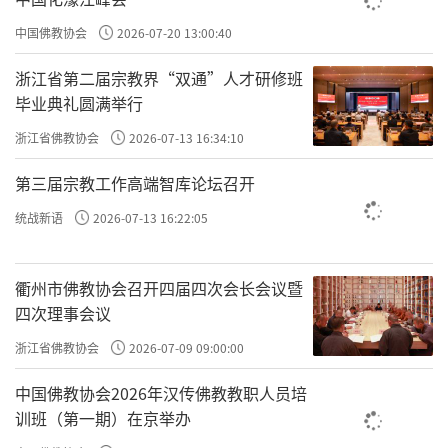
罪
，必须是信解如来藏。如果你不信解如来藏，
千劫
中国佛教协会
2026-07-20 13:00:40
之罪
消不了的。这个叫积功德，永不退转。
浙江省第二届宗教界“双通”人才研修班
毕业典礼圆满举行
系列课程做功课是最简单的。格物致知就那点儿
东西：觉身体、觉思想、觉情绪、觉真相；知行合一
浙江省佛教协会
2026-07-13 16:34:10
都不需要去学，格物致知做到一定的境界，慢慢就越
第三届宗教工作高端智库论坛召开
来越能知行合一
；
最难的是心外无物、心即理也、一
统战新语
2026-07-13 16:22:05
心三藏、三轮体空，也就是一乘法，这个只能熏修，
没别的办法。
衢州市佛教协会召开四届四次会长会议暨
四次理事会议
灌顶就像种种子
。灌顶不神奇，我们现在就在灌
顶，就是给你种种子，种阿赖耶什里关于真相的种
浙江省佛教协会
2026-07-09 09:00:00
子。你今天听了这个课，这三天不是说听完就没事儿
中国佛教协会2026年汉传佛教教职人员培
了，只要种下去的，经过你的耳，入了你的心，它全
训班（第一期）在京举办
在阿赖耶什里了，这个种子越种越多。你回家了，你