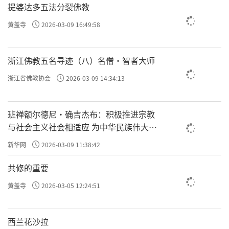
提婆达多五法分裂佛教
黄盖寺
2026-03-09 16:49:58
浙江佛教五名寻迹（八）名僧·智者大师
浙江省佛教协会
2026-03-09 14:34:13
班禅额尔德尼·确吉杰布：积极推进宗教
与社会主义社会相适应 为中华民族伟大复
兴贡献力量
新华网
2026-03-09 11:38:42
共修的重要
黄盖寺
2026-03-05 12:24:51
西兰花沙拉