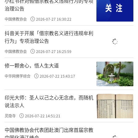
小红书针对假借宗教名义违规行为的专项
是“道”、你是“良知”，这个就需要你开悟了。你不开
治理公告
悟，这个是做不到的。
中国佛教协会
2026-07-27 16:30:22
抖音关于开展「借宗教名义进行违规牟利
《心经》里讲的照见五蕴皆空，度一切苦厄。五
行为」专项治理公告
蕴（色受想行识）都是空性的。也就是杰德在《开悟
者眼中的生命真相》里讲的，只有“觉”存在，也就是
中国佛教协会
2026-07-27 16:25:59
一心三藏。这个“心”，就是开悟的心、就是佛心、就
修一颗舍心，悟人生大道
是圣贤之心，跟慈悲、爱、喜悦还不一样。
中华网佛学综合
2026-07-22 15:43:17
《霍金斯能量表》最高能量级叫开悟，开悟能量
印光大师：圣人以己之心无念虑，而随机
值700-1000。开悟之下爱、喜悦、和平。也就是说，
说法示人
最高的能量级叫开悟，最高的心叫开悟，这就是良知
光明，这就是明心。在这个情况下，才能
一心清净，
灵隐寺
2026-07-22 14:51:21
斗粟可以种无涯之福，一文可以消千劫之罪
，一念信
中国佛教协会代表团赴澳门出席首届宗教
解如来藏，累生累世的业一笔勾销；
可以消千劫之
中国化濠江峰会