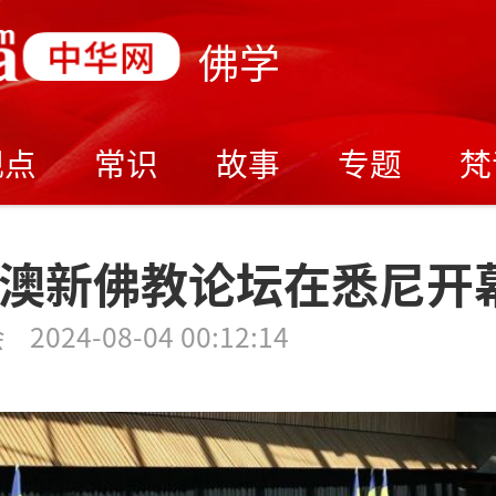
佛学
观点
常识
故事
专题
梵
4中澳新佛教论坛在悉尼开
会
2024-08-04 00:12:14