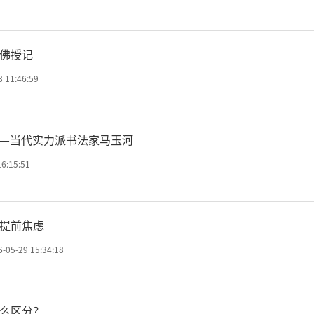
待、同愿同行，携手创造更
佛授记
8 11:46:59
会长强调，中国佛教界愿与
——当代实力派书法家马玉河
教界一道，积极开展弘法事
16:15:51
慈善、环境保护、文化弘扬
提前焦虑
共同编织中澳新佛教纽带；
6-05-29 15:34:18
圆融的精神，不断促进中澳新
么区分？