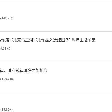
6 14:52:23
演觉会长在开幕式上致辞
寄翰墨铸华滋 — 焦作籍书法家马玉河书法作品入选建国 70 周年主题邮集
佛教协会会长演觉法师率中
09:23:40
动，并在开幕式上致辞。
律，唯有戒律清净才能相应
会长指出，弘扬佛教慈悲圆
3 15:42:04
导多元文化彼此尊重、和谐
同文明交流互鉴、美美与共
3 15:32:44