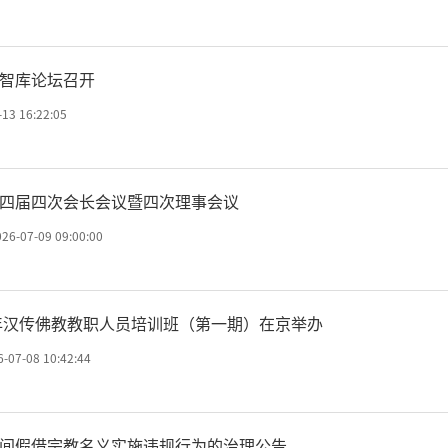
智库论坛召开
论坛开幕式现场
-13 16:22:05
论坛以“慈悲圆融·多元共
四届四次会长会议暨四次理事会议
通过佛教的交流与对话，弘
026-07-09 09:00:00
发佛教当代社会价值，增进
6年汉传佛教教职人员培训班（第一期）在京举办
通与人民情谊，可谓胜缘希有
6-07-08 10:42:44
间假借宗教名义实施违规行为的治理公告