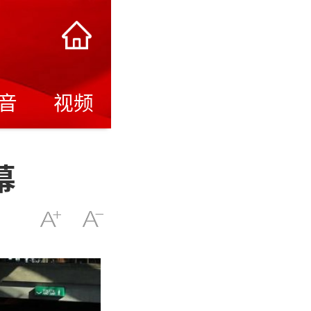
音
视频
幕