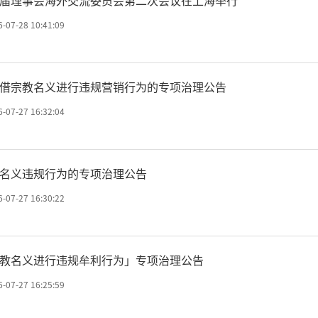
午，2024中澳新佛教论坛在悉尼歌
6-07-28 10:41:09
归海原一味，同心共沐太平
借宗教名义进行违规营销行为的专项治理公告
6-07-27 16:32:04
国、澳大利亚、新西兰佛教
24中澳新佛教论坛”于8月3
名义违规行为的专项治理公告
尼歌剧院隆重开幕，来自中
6-07-27 16:30:22
大德、专家学者及社会各界
教名义进行违规牟利行为」专项治理公告
，同沾法喜。
6-07-27 16:25:59