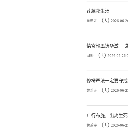
莲藕花生汤
黄盖寺
2026-06-2
情
中国
网络
2026-06-26 
团出席活
修楞严法一定要守戒
演觉
黄盖寺
2026-06-2
就应当倡
广行布施，出离生死
极推动不
黄盖寺
2026-06-2