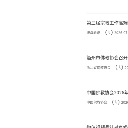
第三届宗教工作高端
统战新语
2026-07
本次
衢州市佛教协会召开
题，旨在
浙江省佛教协会
2
文化，阐
中国佛教协会202
民心相
中国佛教协会
202
远。
微信视频号针对直播