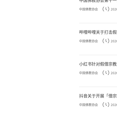
8月3日上
中国佛教协会
202
百川
哔哩哔哩关于打击假
中国佛教协会
202
由中
的“20
小红书针对假借宗教
大利亚悉
中国佛教协会
202
教界高僧
抖音关于开展「借宗
云集盛会
中国佛教协会
202