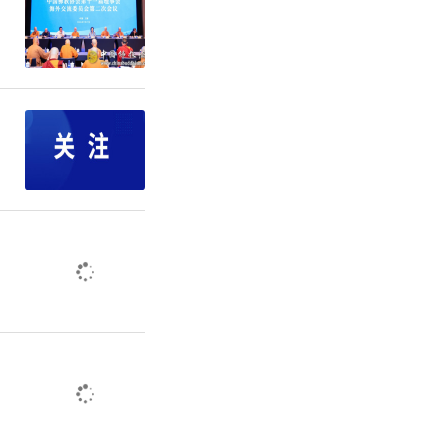
剧院隆重开幕
花。
界共同发起
日上午在澳
澳新三国佛
人士数百人