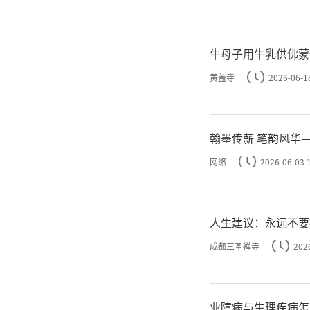
类慈悲相
牛母子用牛乳供佛蒙
来。
黄盖寺
2026-06-1
演觉
翰墨传薪 笔韵风华
新西兰佛
网络
2026-06-03 
养、公益
人生建议：永远不要
流合作，
成都三圣禅寺
202
教慈悲
业障病与生理疾病怎