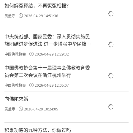
如何解冤释结，不再冤冤相报？
都受得，一个巴掌打过来，瞬间过去了，
黄盖寺
2026-04-29 14:51:36
不会想为什么打我一巴掌；一句恶语骂过
来，也过去了，就像风一样，根本不会思
中央统战部、国家民委：深入贯彻实施民
维骂的是什么，怎么骂得这么难听。如果
族团结进步促进法 进一步增强中华民族凝
聚力向心力
越想越生气，这不就是被考住了嘛！
中国佛教协会
2026-04-29 12:29:32
中国佛教协会第十一届理事会佛教教育委
员会第二次会议在浙江杭州举行
古代禅师有时候会用非常手段考验学人，
中国佛教协会
2026-04-29 12:05:07
就是在看学人的心灵状态处在什么水准。
向佛陀求婚
如果还在执着于讲道理，那就没有资格学
黄盖寺
2026-04-29 10:24:05
禅，大家对比一下就能知道，我们离禅宗
入门还有多远。
积累功德的九种方法，你做过吗