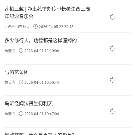
莲栖三载 | 净土苑举办传印长老生西三周
年纪念音乐会
江西庐山东林寺
2026-04-05 22:20:43
多少修行人，功德都是这样漏掉的
黄盖寺
2026-04-01 11:10:08
马齿苋菜团
黄盖寺
2026-04-01 10:50:44
鸟听经闻法得生忉利天
黄盖寺
2026-04-01 10:47:04
地藏菩萨为什么是出家人的形象？