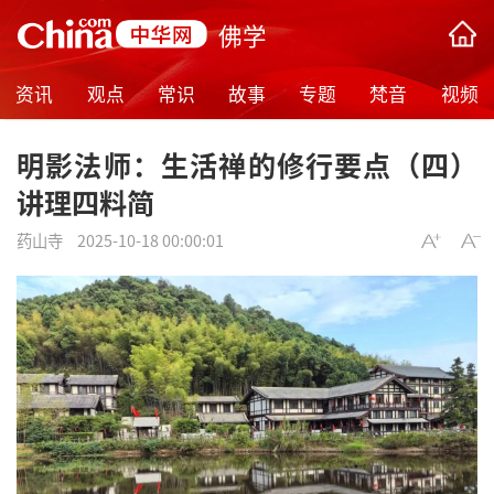
佛学
资讯
观点
常识
故事
专题
梵音
视频
明影法师：生活禅的修行要点（四）
讲理四料简
药山寺
2025-10-18 00:00:01