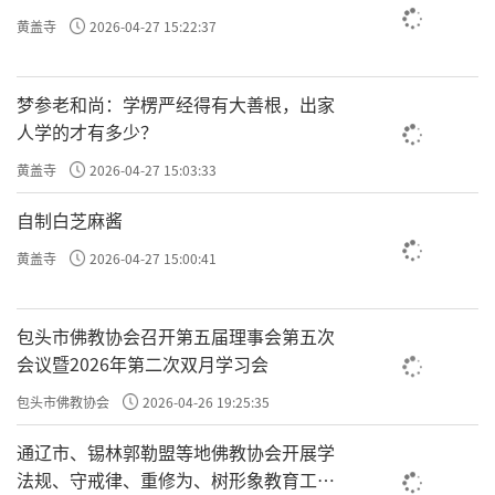
黄盖寺
2026-04-27 15:22:37
◎
据2022年5月30日，明影法师于药山寺竹林禅院生活会
开示整理，题目为编者所加。
梦参老和尚：学楞严经得有大善根，出家
人学的才有多少？
黄盖寺
2026-04-27 15:03:33
责任编辑：勉淳
自制白芝麻酱
黄盖寺
2026-04-27 15:00:41
包头市佛教协会召开第五届理事会第五次
会议暨2026年第二次双月学习会
包头市佛教协会
2026-04-26 19:25:35
通辽市、锡林郭勒盟等地佛教协会开展学
法规、守戒律、重修为、树形象教育工作