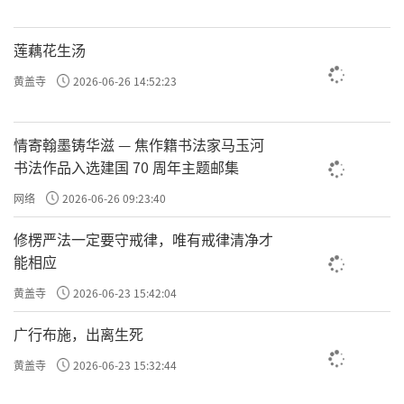
第三种情况，自己讲正理，也不在意别人
是否讲理。
这样的人只管坚持真理，担当
莲藕花生汤
道义，天下人都不讲理也没关系，只管自
黄盖寺
2026-06-26 14:52:23
己讲理。这个阶段的问题是，对于讲理还
情寄翰墨铸华滋 — 焦作籍书法家马玉河
很执着，有时会很清高。当遇到有人说自
书法作品入选建国 70 周年主题邮集
己不讲理时，会受不了：我自己讲理，也
网络
2026-06-26 09:23:40
不希望你们表扬；你们不讲理，我也不
修楞严法一定要守戒律，唯有戒律清净才
管，结果你们还说我不讲理……这种情绪
能相应
很容易转变成愤怒，造成内在伤害，并因
黄盖寺
2026-06-23 15:42:04
此而生烦恼。所以，这个阶段也还需要进
广行布施，出离生死
步。
黄盖寺
2026-06-23 15:32:44