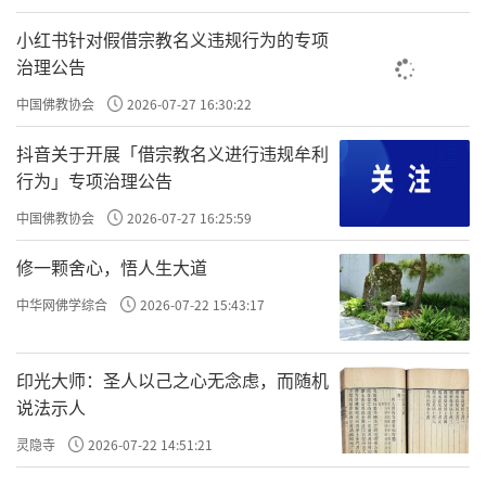
小红书针对假借宗教名义违规行为的专项
第一种情况，公说公有理，婆说婆有理。
治理公告
一般人都是以自己的好恶为中心，以自己
中国佛教协会
2026-07-27 16:30:22
的利益为中心，讲的都是对自己有利的
抖音关于开展「借宗教名义进行违规牟利
理。比如夫妻吵架，常常认为对方一无是
行为」专项治理公告
中国佛教协会
2026-07-27 16:25:59
处，自己一点错都没有，多少人劝说也不
行，所以才会“清官难断家务事”。
修一颗舍心，悟人生大道
中华网佛学综合
2026-07-22 15:43:17
这时讲的都不是公理，讲理只是工具，功
印光大师：圣人以己之心无念虑，而随机
利才是实质，属于不讲理。但这样的人并
说法示人
不是总有烦恼，因为“事不关己，高高挂
灵隐寺
2026-07-22 14:51:21
起”，他很简单，不关心别人的事，也不关