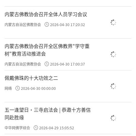
内蒙古佛教协会召开全体人员学习会议
内蒙古自治区佛教协会
2026-04-30 17:20:32
事实上，只有突破了理性的牢笼，才能进
内蒙古佛教协会召开全区佛教界"学守重
入禅宗之门。这就要求我们解构思维，“言
树"教育活动推进会
语道断，心行处灭”，不再执着于语言道
内蒙古自治区佛教协会
2026-04-30 17:00:37
理，不再束缚于思维之中。
佩戴佛珠的十大功效之二
网络
2026-04-30 00:00:00
云门文偃禅师讲：“观山河大地，无丝毫过
患，犹是转句。”看到山河大地、日月星
五一逢望日・三寺启法会 | 恭邀十方善信
同赴胜缘
辰，没有美丑，没有是非，因为不再思维
中华网佛学综合
2026-04-29 15:05:52
比较。这时，心与世界相贯通，什么委屈