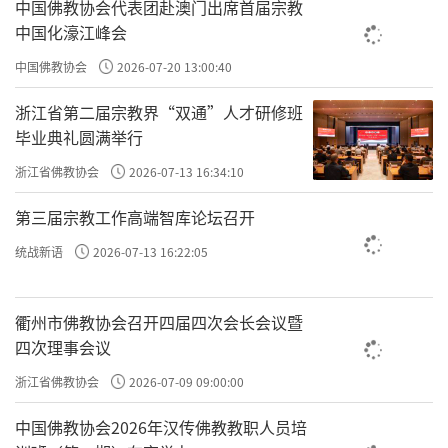
中国佛教协会代表团赴澳门出席首届宗教
中国化濠江峰会
心天下的事，只关心自己，只要自己不吃
中国佛教协会
2026-07-20 13:00:40
亏那就万事大吉。
浙江省第二届宗教界“双通”人才研修班
毕业典礼圆满举行
第二种情况，讲公理，真讲理。
这样的人
浙江省佛教协会
2026-07-13 16:34:10
是社会的正能量，是有道义担当、有责任
第三届宗教工作高端智库论坛召开
心的人。他不但自己讲公理，讲正理，而
统战新语
2026-07-13 16:22:05
且也会照着去做。但是，这其中也有问
题，遇到不讲理的人，他会受不了，由于
衢州市佛教协会召开四届四次会长会议暨
四次理事会议
执着于合理性，会用自己认定的理去要求
浙江省佛教协会
2026-07-09 09:00:00
别人；因为有太多不讲理的人事，所以经
中国佛教协会2026年汉传佛教教职人员培
常会陷入矛盾冲突中，很容易愤世嫉俗，