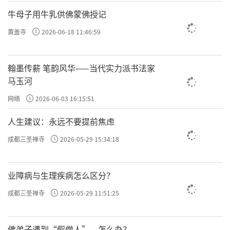
牛母子用牛乳供佛蒙佛授记
第四种情况，天下的人都可以不讲理，自
黄盖寺
2026-06-18 11:46:59
己不但一定讲理，还允许别人说自己不讲
理。
所谓“只做好事，不做好人”，因为讲
翰墨传薪 笔韵风华——当代实力派书法家
理、做好事，这是必须的，而且不以好人
马玉河
网络
2026-06-03 16:15:51
自居，这样就会少很多烦恼。天天做好
事，还不以好人自居，接受一切委屈和误
人生建议：永远不要提前焦虑
成都三圣禅寺
2026-05-29 15:34:18
解，这种心态就比较理想。但是依禅宗来
说，还需要提升，因为还有个道理在心
业障病与生理疾病怎么区分？
头。
成都三圣禅寺
2026-05-29 11:51:25
试想一下，我们的情绪心念、我们的细胞
佛弟子遇到“假僧人”，怎么办？