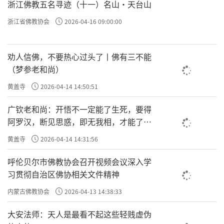
浙江佛教五名寻迹（十一）名山·天台山
浙江省佛教协会
2026-04-16 09:00:00
劝人信佛，不要热心过头了丨佛有三不能
（梦参老和尚）
黄盖寺
2026-04-14 14:50:51
广钦老和尚：开悟不一定能了生死，要得
阿罗汉，断见思惑，即无我相，才能了生
死
黄盖寺
2026-04-14 14:31:56
呼伦贝尔市佛教协会召开视频会议深入学
习贯彻自治区佛协相关文件精神
内蒙古佛教协会
2026-04-13 14:38:33
大安法师：天人是最看不起这些轻贱虚伪