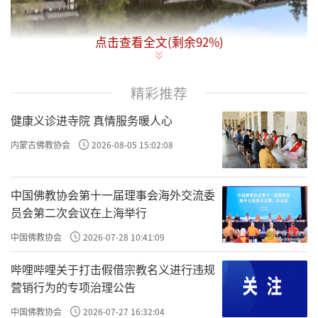
点击查看全文(剩余
92
%)
精彩推荐
在做事中，尤其是在人与人的相处中，我
健康义诊进寺院 真情服务暖人心
们怎么来面对事务的合理性和人事上的是
内蒙古佛教协会
2026-08-05 15:02:08
非呢？这需要运用佛法不断地打磨和提升
理性修养的层次。关于理性修养，大概有
中国佛教协会第十一届理事会海外交流委
员会第二次会议在上海举行
四种不同层次。
中国佛教协会
2026-07-28 10:41:09
哔哩哔哩关于打击假借宗教名义进行违规
讲理四料简
营销行为的专项治理公告
中国佛教协会
2026-07-27 16:32:04