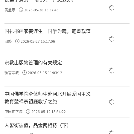
组织、我们微细的毛细血管，哪个是按照
黄盖寺
2026-05-28 15:37:45
道理在流动呢？那是一种很复杂又很自然
国礼书画家姜连生：国学为魂，笔墨载道
的状态，并不是按照某句语言道理在运
网络
2026-05-27 15:17:06
行。因缘生法是很复杂的，如果内心始终
执着于一个逻辑的合理性，这样的人有时
宗教出版物管理的有关规定
会吃不香，睡不好，内心会有纠结。这个
微言宗教
2026-05-15 11:03:12
问题是极难解决的。除非修到孔子的境界
——“从心所欲不逾矩”，或者如老子、庄
中国佛学院全体师生赴河北开展爱国主义
教育暨禅宗祖庭教学之旅
子一样心超物外，任性逍遥，才能获得内
中国佛学院
2026-05-12 15:34:22
心的安乐。
人皆衡彼值，品金两相持（下）