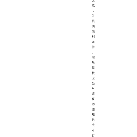
交
流
，
并
提
供
便
利
条
件
。
宗
教
院
校
应
当
对
违
反
师
德
规
范
或
者
行