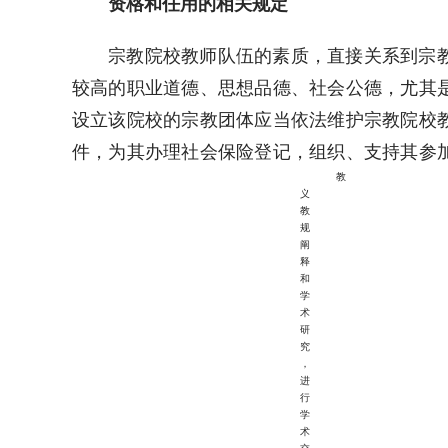
资格和任用的相关规定
宗教院校教师队伍的素质，直接关系到宗
较高的职业道德、思想品德、社会公德，尤其
设立该院校的宗教团体应当依法维护宗教院校
件，为其办理社会保险登记，组织、支持其参
教
义
教
规
阐
释
和
学
术
研
究
，
进
行
学
术