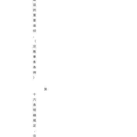
设
的
重
要
途
径
。
《
宗
教
事
务
条
例
》
第
十
六
条
明
确
规
定
，
宗