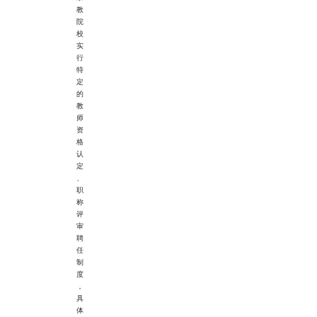
教
院
校
实
行
特
定
的
教
师
资
格
认
定
、
职
称
评
审
聘
任
制
度
，
具
体