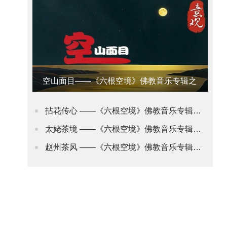
空山面目——《六根空境》佛教音乐专辑之
意观•禅道
拈花传心 ——《六根空境》佛教音乐专辑之身观•花道
太姥茶境 ——《六根空境》佛教音乐专辑之舌观•茶道(2)
赵州茶风 ——《六根空境》佛教音乐专辑之舌观•茶道(1)