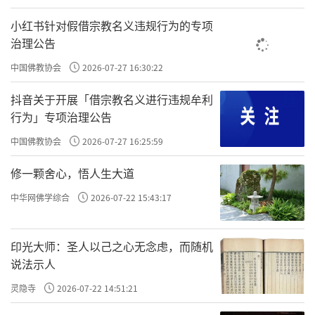
正完成了中国化的历史进程。中国佛教八大宗
派，有着博大深厚的思想精髓和强烈的现实意
小红书针对假借宗教名义违规行为的专项
治理公告
义。中国佛教八宗思想既有独辟蹊径之处，也
有圆融互摄之处。本文立足于八宗思想精华和
中国佛教协会
2026-07-27 16:30:22
现代意义的融合点，摘其一端，撷其大要，难
抖音关于开展「借宗教名义进行违规牟利
免管窥蠡测，挂一漏万。疏芜之处，敬祈方家
行为」专项治理公告
指正。
中国佛教协会
2026-07-27 16:25:59
一、三论宗：缘起性空，破邪显正
修一颗舍心，悟人生大道
中华网佛学综合
2026-07-22 15:43:17
三论宗依龙树的《中论》、《十二门论》
和提婆的《百论》等三部论书立宗。此宗的学
印光大师：圣人以己之心无念虑，而随机
统，在印度的初祖是龙树菩萨，在中国的谱系
说法示人
是鸠摩罗什—僧肇—僧朗—僧诠—法朗—吉藏。
灵隐寺
2026-07-22 14:51:21
三论宗印度初祖龙树是释迦牟尼圆寂后第一个