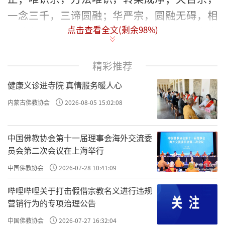
一念三千，三谛圆融；华严宗，圆融无碍，相
点击查看全文(剩余
98
%)
互成就；禅宗，直指人心，见性成佛；净土
宗，净化人心，和谐社会；律宗，防非止恶，
众善奉行；密宗，提升能量，护国佑民。中国
精彩推荐
佛教八宗的思想精髓，在现代社会，有着极其
健康义诊进寺院 真情服务暖人心
强烈的现实意义。
内蒙古佛教协会
2026-08-05 15:02:08
【关键词】祖庭文化 佛宗八宗 律宗 密宗
净土宗 华严宗 三论宗 法相宗
中国佛教协会第十一届理事会海外交流委
员会第二次会议在上海举行
中国佛教在历史上曾经出现过许多派别，
中国佛教协会
2026-07-28 10:41:09
在隋唐时成熟光大的主要有八宗，即性、相、
哔哩哔哩关于打击假借宗教名义进行违规
台、贤、禅、净、律、密。依托汉传佛教祖庭
营销行为的专项治理公告
寺院产生的中国佛教八宗，标志着印度佛教真
中国佛教协会
2026-07-27 16:32:04