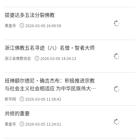
净慧长老曾经说过，“一朵花的美丽，需要整
提婆达多五法分裂佛教
个宇宙的生命来成就”。每个人的生命如此美
黄盖寺
2026-03-09 16:49:58
丽，都是父母、众生、国土、三宝等恩深似
海、众缘和合的结果，因此对此要分外感恩报
浙江佛教五名寻迹（八）名僧·智者大师
恩。每一个众生都是因缘和合而生，互相关
联、彼此影响，没有高低贵贱之分。“尔时无
浙江省佛教协会
2026-03-09 14:34:13
有男女、尊卑、上下，亦无异名，众共生世，
故名众生。”因为众生本质上都是因缘和合而
班禅额尔德尼·确吉杰布：积极推进宗教
与社会主义社会相适应 为中华民族伟大复
生，所以没有高下贵贱之分。“心佛及众生，
兴贡献力量
新华网
2026-03-09 11:38:42
是三无差别”。每个人对于自己除外的社会其
他成员，对于世间芸芸众生，都抱着无缘大
共修的重要
慈、同体大悲的情怀，在走路时、大小便时、
黄盖寺
2026-03-05 12:24:51
洗脸时、吃饭时、吃饭后，无不与众生息息相