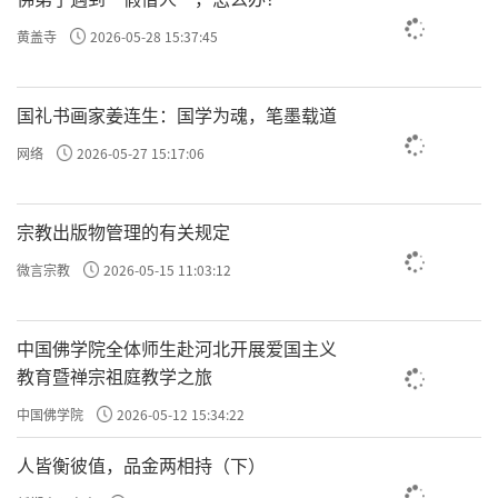
也没有真实的生灭的现象，诸法从根本上说没
黄盖寺
2026-05-28 15:37:45
有生灭变化，世人所见的生灭变化只是一种假
相而已。破除了邪知邪见，见到了诸法实相，
国礼书画家姜连生：国学为魂，笔墨载道
就超越了生死轮回，获得了究竟解脱。
网络
2026-05-27 15:17:06
二、唯识宗：万法唯识，转染成净
宗教出版物管理的有关规定
唯识宗因强调没有心外独立之境，主张三
界唯心万法唯识而得名。又因剖析一切事物
微言宗教
2026-05-15 11:03:12
（法）的相对真实（相）性而称为法相宗，因
玄奘大师和弟子窥基住持大慈恩寺创立宗派而
中国佛学院全体师生赴河北开展爱国主义
教育暨禅宗祖庭教学之旅
称为慈恩宗。法相宗创始人玄奘曾大师游学印
度17年，回国后翻译了瑜伽系经典，并糅译了
中国佛学院
2026-05-12 15:34:22
《成唯识论》，奠定了法相宗的理论基础。其
人皆衡彼值，品金两相持（下）
弟子对唯识典籍进行注疏，特别是窥基，著作