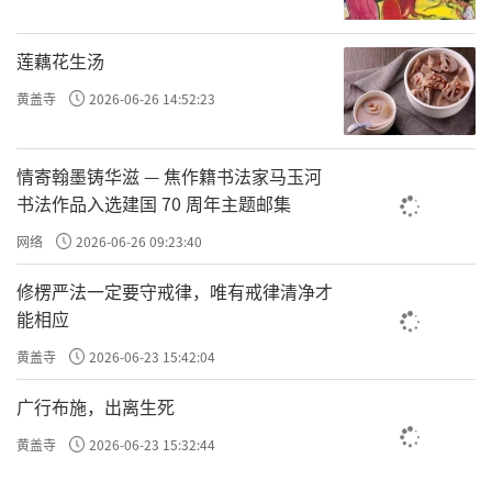
三界六道，头出头没，长劫轮回，就是因为迷
于现象的有，而不能打开慧眼洞透幻象，看到
莲藕花生汤
它本性的空。迷于幻象，就是执迷不悟的凡夫
黄盖寺
2026-06-26 14:52:23
众生；看到空性，就是破迷开悟的诸佛菩萨。
凡夫众生是“凡所有相，抱住不放”，如蝇逐
情寄翰墨铸华滋 — 焦作籍书法家马玉河
臭，如蛾投火，如渴鹿乘阳焰；诸佛菩萨
书法作品入选建国 70 周年主题邮集
是“凡所有相，皆是虚妄”，乘着般若之舟，
网络
2026-06-26 09:23:40
渡过生死大海，直达涅槃彼岸。
修楞严法一定要守戒律，唯有戒律清净才
破邪显正
能相应
吉藏说：“破邪则下拯沉沦，显正则上弘
黄盖寺
2026-06-23 15:42:04
大法”，破邪是为了拯救沉沦众生，显正是为
广行布施，出离生死
了弘扬大乘佛法。三论宗认为凡夫众生有种种
黄盖寺
2026-06-23 15:32:44
偏执偏见，概括起来有生灭、断常、一异、来