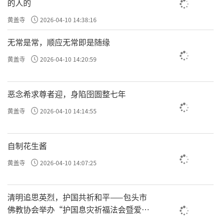
生，没有永恒不变的实体，一切现象都是暂时
的人的
的、瞬间的，刹那即灭，空无自性，这是“空
黄盖寺
2026-04-10 14:38:16
谛”、“真谛”；一切事物虽无永恒不变的实
无常是常，顺应无常即是随缘
体，却毕竟有如幻如化、千奇百状的相貌，这
黄盖寺
2026-04-10 14:20:59
是“假谛”、“俗谛”；诸法既有空性的一
面，又有假有的一面，非空非假，这就是中
恶念希求尊者迎，身陷囹圄整七年
谛。“中谛者统一切法，真谛者泯一切法，假
黄盖寺
2026-04-10 14:14:55
谛者立一切法。”天台宗认为，空的本性与假
的缘起不是两个方面，说“空”时当下就
自制花生酱
是“假”，说“假”时当下就是空，因此空假
黄盖寺
2026-04-10 14:07:25
两者完全统一在中谛之中，性空不妨碍缘起，
缘起不妨碍性空。空谛、假谛、中谛，就
像“水”、“波”和“湿性”，是一而三，三
清明追思英烈，护国共祈和平——包头市
佛教协会举办“护国息灾祈福法会暨爱国
而一的，圆融相即而不可分离。也好像同镜子