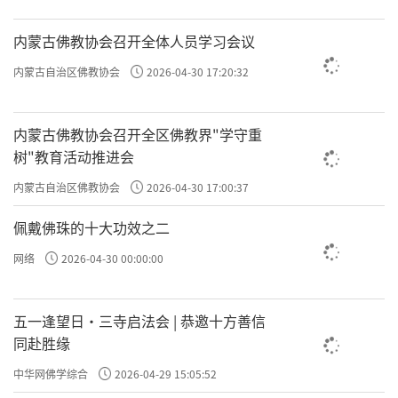
万法唯识
内蒙古佛教协会召开全体人员学习会议
大乘佛教的“一切皆心造”思想，在唯识
内蒙古自治区佛教协会
2026-04-30 17:20:32
学中具体化为“一切由识变现”的理论。对这
个观点，常人往往会提出责难：“既然一切由
内蒙古佛教协会召开全区佛教界"学守重
识变现，那么你倒变出一个东西出来给我看
树"教育活动推进会
看？”这是没有理解佛教基本原理而产生的疑
内蒙古自治区佛教协会
2026-04-30 17:00:37
问。佛教认为，各人业力不同，果报不同，所
佩戴佛珠的十大功效之二
生存的环境也不同。依报随着正报转，正是每
网络
2026-04-30 00:00:00
个人的业力，变现出了他自己所依存的器世
间。那么业力到底从什么地方而来？业力是深
五一逢望日・三寺启法会 | 恭邀十方善信
深植根于心识之中，是由我们的心识决定的。
同赴胜缘
一个人的修行是否成功，关键就在阿赖耶识这
中华网佛学综合
2026-04-29 15:05:52
个“种子”上。善的“种子”就可以修得善