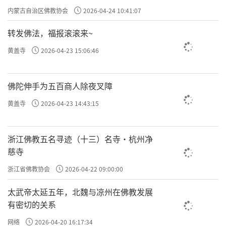
专题学习会
内蒙古自治区佛教协会
2026-04-24 10:41:07
天台宗因创始人智顗大师常住浙江天台山
转发佛法，福报滚滚来~
而得名。其教义主要依据《妙法莲华经》，所
以也称为法华宗。智顗的宏文伟著天台三大
黄盖寺
2026-04-23 15:06:46
部，是天台宗的根本典籍。天台宗思想，启蒙
于北齐慧文。慧文确立了一心中观空、观假、
佛陀伸手为五百商人除夜叉障
观中的“一心三观”理论。慧思发扬光大，兼
黄盖寺
2026-04-23 14:43:15
重定慧，是天台宗止观双修的起缘。慧思传智
顗，智顗加以继承发展，形成了以“一念三
浙江佛教五名寻迹（十三）名寺·杭州净
千”和“三谛圆融”为中心思想的独立宗派。
慈寺
天台宗是中国佛教中最早创立的一个宗派。
浙江省佛教协会
2026-04-22 09:00:00
天台宗的祖庭是天台山国清寺。天台宗的
太武帝太延五年，北魏与凉州在佛教发展
有密切的关系
思想精髓是一念三千和三谛圆融。
网络
2026-04-20 16:17:34