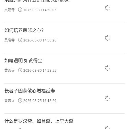
圆融无碍
灵隐寺
2026-03-30 14:50:05
在中国佛教的各个宗派中，华严宗最强调
如何培养慈悲之心？
圆融。所谓“圆融”，是指一切事物只有处在
特定的关系中才能产生，只有联系其他事物才
灵隐寺
2026-03-30 14:36:26
有意义。澄观说：“融通万法，令无障
碍。”华严宗认为宇宙万法、相即相入，如因
如暗遇明 如贫得宝
陀罗网，每个人和事物都是网上的一颗珍珠，
黄盖寺
2026-03-30 14:23:55
你中有我，我中有你，互摄互映，重重无尽。
一切缘起的事物，不管空间上的广狭，还是时
长者子因恭敬心增福延寿
间上的长短，都圆融无碍。华严宗讲圆融的目
黄盖寺
2026-03-25 16:18:29
的，在于确立万法间协调、和谐的关系，从而
消除一切对立、隔阂。由此出发，烦恼与解
什么是罗汉斋、如意斋、上堂大斋
脱、佛与众生、彼岸与此岸、短暂与永恒，也