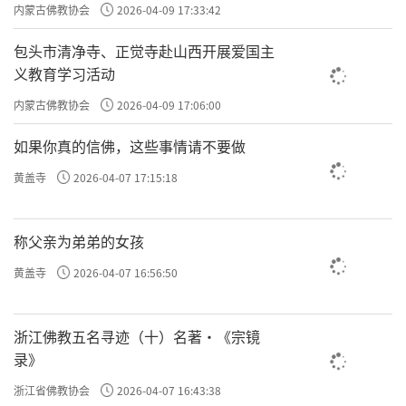
主义电影观影活动”
内蒙古佛教协会
2026-04-09 17:33:42
的光明质性、镜子中的影像、镜子的本身。镜
子的光明质性是空，镜中的影像是假，镜子的
包头市清净寺、正觉寺赴山西开展爱国主
义教育学习活动
本身即是中。镜子的本身（中）是光明性
（空）和影相（假）的统一。体证三谛圆融的
内蒙古佛教协会
2026-04-09 17:06:00
思想，既可以由假入空，上求菩提，无住生
如果你真的信佛，这些事情请不要做
心；也可以由空现假，下化众生，广行善事。
黄盖寺
2026-04-07 17:15:18
四、华严宗：圆融无碍，相互成就
称父亲为弟弟的女孩
华严宗以《华严经》为根本典籍，故名。
黄盖寺
2026-04-07 16:56:50
又因实际创始人法藏号贤首，也称贤首宗；华
严宗以发挥“法界缘起”的思想为宗旨。学统
传承为杜顺—智俨—法藏—澄观—宗密。华严宗
浙江佛教五名寻迹（十）名著·《宗镜
录》
推戴杜顺为初祖，而实际创始人为法藏。法藏
浙江省佛教协会
2026-04-07 16:43:38
详尽发挥智俨的思想，正式创立了华严宗。华