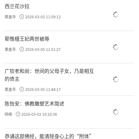
通，无不在为众生祈求幸福：“若举于足，当
西兰花沙拉
愿众生，出生死海，具众善法”，“大小便
黄盖寺
2026-03-05 11:59:12
时，当愿众生，弃贪瞋痴，蠲除罪法”，“以
水洗面，当愿众生，得净法门，永无垢
耶惟檀王妃两世被辱
染”，“若饭食时，当愿众生，禅悦为食，法
黄盖寺
2026-03-05 11:51:27
喜充满”，“饭食已讫，当愿众生，所作皆
辨，具诸佛法”，“洗浴身体，当愿众生，身
广钦老和尚：世间的父母子女，乃是相互
心无垢，内外光洁”。
的债主
五、禅宗：直指人心，见性成佛
黄盖寺
2026-03-05 11:48:17
禅宗因主张修习禅定而得名，以参禅悟道
陈怡安：佛教雕塑艺术简述
为宗，故称禅宗。由于禅宗偏重于修心，以心
网络
2026-03-02 10:10:36
传心，直传佛祖的心印，又叫“佛心宗”。禅
宗的中国传承是：初祖达摩----二祖慧可----三祖
恭诵这部佛经，能清除身心上的“附体”