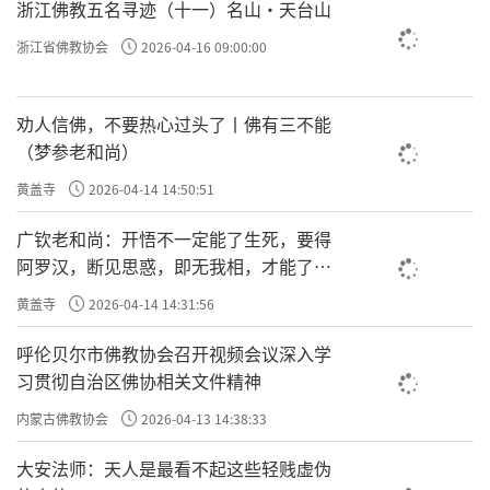
支佛法界的因；起了与六度四摄、自觉觉他相
浙江佛教五名寻迹（十一）名山·天台山
应的一念，就是菩萨法界的因；起了与慈、
浙江省佛教协会
2026-04-16 09:00:00
悲、喜、舍相应的一念，就是佛法界的因。起
一念就是一个受生之因，超越世间的四圣法界
劝人信佛，不要热心过头了丨佛有三不能
也从这一念相应而起，可见这一念，就是提升
（梦参老和尚）
与堕落、成魔与成佛、此岸与彼岸、轮回与涅
黄盖寺
2026-04-14 14:50:51
槃的转关！佛教修行用功的关键点，就是要牢
广钦老和尚：开悟不一定能了生死，要得
牢抓好这一念。“一回入草去，蓦鼻拽将
阿罗汉，断见思惑，即无我相，才能了生
回”，“吹毛用了急须磨”！
死
黄盖寺
2026-04-14 14:31:56
三谛圆融
呼伦贝尔市佛教协会召开视频会议深入学
习贯彻自治区佛协相关文件精神
三谛是空谛、假谛、中谛。《中论•四谛
品》说：“因缘所生法，我说即是空，亦为是
内蒙古佛教协会
2026-04-13 14:38:33
假名，亦是中道义”。一切事物都由因缘而
大安法师：天人是最看不起这些轻贱虚伪