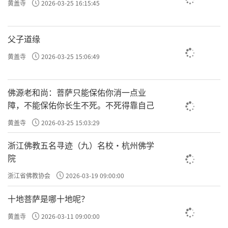
黄盖寺
2026-03-25 16:15:45
是彼此融通相通的，不存在不可超越的鸿沟，
给追求觉悟的人们以极大的信心与希望，并提
父子道缘
供了具体的修行途径。
黄盖寺
2026-03-25 15:06:49
相互成就
华严的圆融思想，导引了修行的方向：既
佛源老和尚：菩萨只能保佑你消一点业
障，不能保佑你长生不死。不死得靠自己
然万法是圆融一体的，彼此之间就要相互成
就、相互补台、相互帮忙，而不要相互排挤、
黄盖寺
2026-03-25 15:03:29
相互拆台、相互伤害。当今世界有地区间的紧
浙江佛教五名寻迹（九）名校·杭州佛学
张和冲突，有国家间的争端和纠纷，有文明间
院
的分歧与争论，有人与人间的对立和分化，有
浙江省佛教协会
2026-03-19 09:00:00
人与自然的紧张与冲突等等。圆融和谐的华严
十地菩萨是哪十地呢？
思想，在处理人与自己、人与他人、人与自然
黄盖寺
2026-03-11 09:00:00
等方面的问题时，均有重要的意义。我的恩师