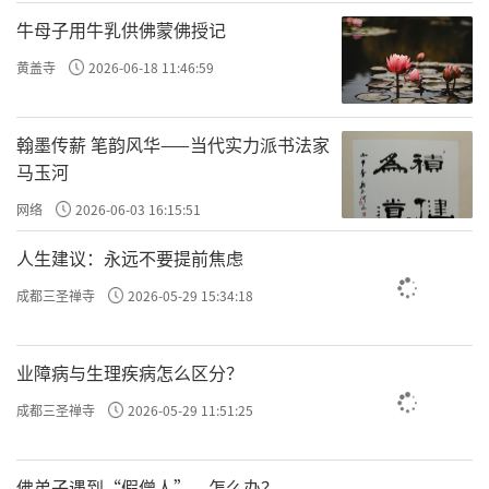
去四双八类，病入膏肓，沉疴日久，慧命垂
牛母子用牛乳供佛蒙佛授记
危。所以三论宗师应病与药，依《中论》“不
黄盖寺
2026-06-18 11:46:59
生亦不灭，不常亦不断，不一亦不异，不来亦
不去”八不偈之意，对生灭常断一异来去予以
翰墨传薪 笔韵风华——当代实力派书法家
否定，令诸众生离开这八种偏见，以悟入空有
马玉河
不二的中道，这就是“破邪显正”的思想。宇
网络
2026-06-03 16:15:51
宙万物刹那生灭变化，诸行无常、诸法无我。
人生建议：永远不要提前焦虑
但凡夫众生却认为这些都是常住不变的，执著
钻营，贪著财色名食睡，造下种种恶业，流转
成都三圣禅寺
2026-05-29 15:34:18
轮回生死，长劫不能出离。执着于世间事物的
现象，就生起了邪知邪见。佛法引导众生体怔
业障病与生理疾病怎么区分？
诸法的空性、无常性，断除众生的三毒五欲，
成都三圣禅寺
2026-05-29 11:51:25
而使众生本具的清净自性显现出来。用般若的
慧眼来看，诸法不仅没有真实的去来的现象，
佛弟子遇到“假僧人”，怎么办？