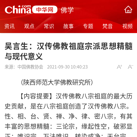
佛学
资讯
观点
常识
故事
专题
梵音
视频
吴言生：汉传佛教祖庭宗派思想精髓
与现代意义
来源：
中国佛教协会
2021-09-30 10:40:23
（陕西师范大学佛教研究所）
【内容提要】汉传佛教八宗祖庭的最大历
史贡献，是在八宗祖庭创造了汉传佛教八宗。
性、相、台、贤、禅、净、律、密八宗，有其
丰富的思想精髓：三论宗，缘起性空，破邪显
正；唯识宗，万法唯识，转染成净；天台宗，