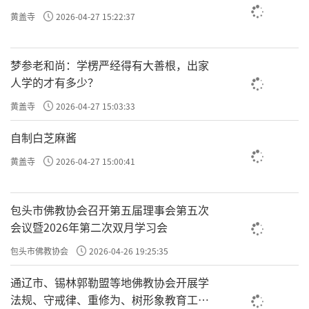
黄盖寺
2026-04-27 15:22:37
法实相，流连火宅，众苦交煎。心净则国土
净，心安则众生安，心平则天下平。去掉心识
梦参老和尚：学楞严经得有大善根，出家
中的染污，心无挂碍，才能“无有恐怖，远离
人学的才有多少？
颠梦想”，才能以内在生命的纯净与安宁，来
黄盖寺
2026-04-27 15:03:33
创造外在世界的纯净与安宁。《华严经》
说：“染污众生住故，世界海成染污劫转变；
自制白芝麻酱
修广大福众生住故，世界海成染净劫转
黄盖寺
2026-04-27 15:00:41
变。”佛自受用的庄严净土，就是由佛的清净
心所造。转染成净，净化心识，就净化了国
包头市佛教协会召开第五届理事会第五次
土，净化了自然，净化了社会，净化了世界。
会议暨2026年第二次双月学习会
人心的清净，就会有国土的清净。心识的庄
包头市佛教协会
2026-04-26 19:25:35
严，就会有国土的庄严。
通辽市、锡林郭勒盟等地佛教协会开展学
法规、守戒律、重修为、树形象教育工作
三、天台宗：一念三千，三谛圆融