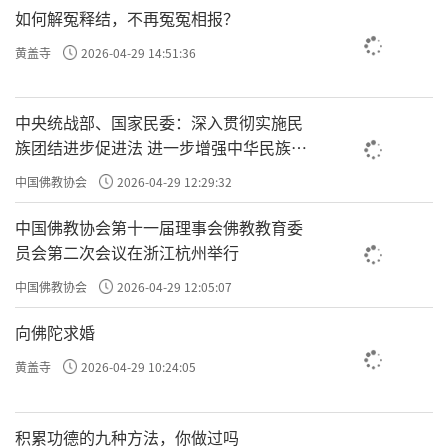
如何解冤释结，不再冤冤相报？
果，恶的“种子”就必然招致恶果。要修成罗
黄盖寺
2026-04-29 14:51:36
汉，就得有罗汉的“种子”；要修成菩萨，就
得有菩萨的“种子”；要修成佛，就得有佛
的“种子”。四圣与六凡，皆是种子生。天堂
中央统战部、国家民委：深入贯彻实施民
族团结进步促进法 进一步增强中华民族凝
与地狱，皆是心所造。一切皆是我心，我心即
聚力向心力
中国佛教协会
2026-04-29 12:29:32
是一切。
中国佛教协会第十一届理事会佛教教育委
转染成净
员会第二次会议在浙江杭州举行
既然三界唯心，万法唯识，我们的心识就
中国佛教协会
2026-04-29 12:05:07
要念念清净念念佛，就要时时勤拂拭，莫使惹
向佛陀求婚
尘埃，要不断地清除心识中的染污，转变凡夫
黄盖寺
2026-04-29 10:24:05
的心识而成就佛的智慧。和谐世界，从心开
始。清净世界，从心开始；庄严世界，从心开
积累功德的九种方法，你做过吗
始。由于我们的心识被无明所遮蔽，看不清诸