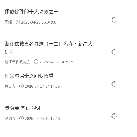
一念三千
佩戴佛珠的十大功效之一
“一念”指心念活动的最短时间；“三
网络
2026-04-20 16:04:06
千”表示世间与出世间之总现象。天台宗认
为：“凡起一念，必属一界”，一念心起，必
浙江佛教五名寻迹（十二）名寺·新昌大
然属于十法界中的某一个法界。起了嗔恚的一
佛寺
念，就是地狱道的因；起了贪婪的一念，就是
浙江省佛教协会
2026-04-17 14:39:59
饿鬼道之因；起了愚痴的一念，就是畜生道之
师父与居士之间要慎重 ！
因。起了我慢贡高的一念，就是阿修罗道之
因；起了十善五戒的一念，就是人道之因；起
黄盖寺
2026-04-17 14:14:25
了上品十善业的一念，就是天道之因。在六凡
法界之外，还有永绝生死流转的四圣法界。起
灵隐寺 严正声明
了与“四圣谛”相应的一念，就是阿罗汉界的
灵隐寺
2026-04-16 09:17:13
因；起了与“十二因缘”相应的一念，就是辟