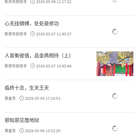
新郑寺观音寺
2026-05-09 11:17:32
等身，有“百部疏主”之称。唯识宗所依经典
以《瑜伽师地论》为本，其主要理论为三性
心无挂碍缚，处处是修功
说，即遍计所执性、依他起性、圆成实性。凡
新郑寺观音寺
2026-05-07 11:40:37
夫妄情妄念普遍计度（周遍观察思量）一切法
（事物），并虚妄地分别执着，是“遍计所执
人皆衡彼值，品金两相持（上）
性”；万法皆无自性，不能单独生起，须依靠
新郑寺观音寺
2026-05-07 10:45:44
众缘和合，才能形成，是“依他起性”；在依
他起性的基础上，远离遍计所执性的谬误，断
临终十念，生天王天
除对一切现象的虚妄分别，获得对事物本质的
黄盖寺
2026-05-06 17:10:53
真实认识，体证真如是圆满、成就、真实的，
是“圆成实性”。
邪知邪见堕地狱
唯识宗祖庭是长安大慈恩寺、兴教寺。唯
黄盖寺
2026-05-06 13:52:29
识宗的思想精髓是万法唯识和转染成净。