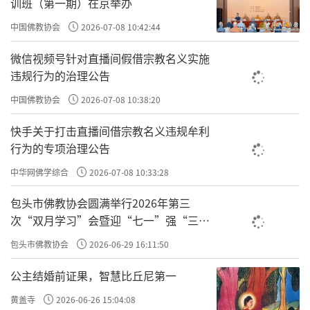
训班（第一期）在京举办
想精髓是缘起性空和破邪显正。
中国佛教协会
2026-07-08 10:42:44
缘起性空
微信视频号针对直播间假借宗教名义实施
违规行为的治理公告
三论宗认为世间、出世间万有诸法，都是
中国佛教协会
2026-07-08 10:38:20
由众多因缘和合而生，叫缘起；离开了众多因
缘事物就不存在，叫性空。把缘起和性空统一
快手关于打击直播间借宗教名义违规牟利
行为的专项治理公告
起来，就是中道。为了阐明这一理论，三论宗
中华网佛学综合
2026-07-08 10:33:28
设立了真俗二谛和八不中道等义。从俗谛说事
物在缘起上是有，从真谛说诸法在本性上是
包头市佛教协会圆满举行2026年第三
空。色即是空，空即是色，缘起性空，真谛俗
次“双月学习”会暨迎“七一”强“三
爱”主题书画笔会
谛圆融不二，就是中道。三论宗所依据的是般
包头市佛教协会
2026-06-29 16:11:50
若学，般若思想是佛教的根本思想，它的最主
公主结婚前证果，智慧比丘尼第一
要的真谛就是“空”的理论。世人之所以沉迷
黄盖寺
2026-06-26 15:04:08