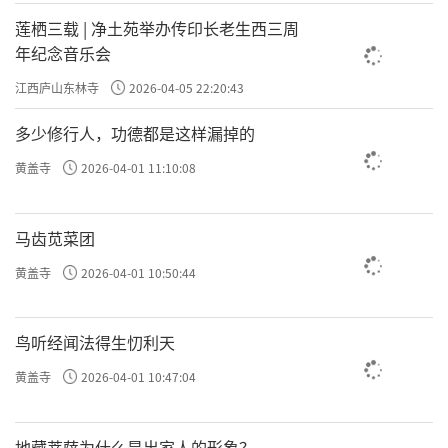
严宗用四法界、六相、十玄等法门，来阐明法
莲栖三载 | 净土苑举办传印长老生西三周
年纪念音乐会
界缘起理论。四法界是事法界、理法界、理事
无碍法界、事事无碍法界。事法界是形形色色
江西庐山东林寺
2026-04-05 22:20:43
的现象世界（“杂”），理法界是清净的本体
多少修行人，功德都是这样漏掉的
世界（“纯”），这两种世界互相包容而无妨
黄盖寺
2026-04-01 11:10:08
碍（纯杂无碍），叫做“理事无碍法界”。各
种事物之间也都互相包容而无妨碍，叫做“事
马齿苋菜团
事无碍法界”。十玄门是从各种角度阐发事物
黄盖寺
2026-04-01 10:50:44
之间的圆融关系；六相说从总别、同异、成坏
三方面看待一切事物，认识到每一事物都处于
鸟听经闻法得生忉利天
总别相即、同异相即、成坏相即的圆融状态。
黄盖寺
2026-04-01 10:47:04
华严宗的祖庭是西安至相寺、华严寺。华
严宗的思想精髓是圆融无碍、相互成就。
地藏菩萨为什么是出家人的形象？