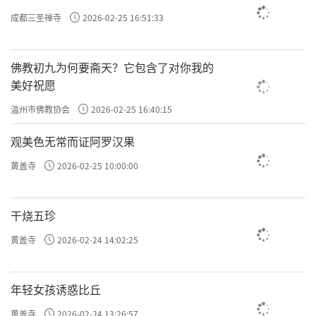
僧璨----四祖道信----五祖弘忍----六祖慧能。禅
成都三圣禅寺
2026-02-25 16:51:33
宗在中国佛教中影响极大，中国著名佛教领袖
太虚大师说：“中国佛教的特质在禅。”禅宗
佛教初九为何要斋天？它包含了对你我的
提倡心性本净，佛性本有，直指人心，见性成
美好祝愿
佛。在中国佛教八宗中，禅宗是佛法的重心。
温州市佛教协会
2026-02-25 16:40:15
自晚唐以下的中国佛教，禅宗特盛，继而走向
观美色无常而证阿罗汉果
了禅净合一的局面。
黄盖寺
2026-02-25 10:00:00
禅宗的祖庭是开封少林寺。禅宗的思想精
髓是直指人心，见性成佛。
干烧五珍
直指人心
黄盖寺
2026-02-24 14:02:25
禅宗认为人人都有佛性。人之所以是凡
夫，不能成佛，是因为人的佛性被种种欲望遮
年轻女孩诱惑比丘
蔽，生起了种种执着。佛陀在菩提树下大彻大
黄盖寺
2026-02-24 13:26:57