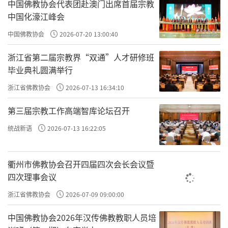
重要的大乘佛教学者。其《中论》、《十二门
中国佛教协会代表团赴澳门出席首届宗教
中国化濠江峰会
论》等，发挥缘起性空的学说，为大乘佛学建
立了牢固的理论基础。三论宗中国初祖鸠摩罗
中国佛教协会
2026-07-20 13:00:40
什大师本印度人，长于龟兹（今新疆境内），
浙江省第二届宗教界“双通”人才研修班
出家后，精通大乘经论。罗什于后秦弘始三年
毕业典礼圆满举行
（401）来到长安，在逍遥园翻译经典，姚兴待
浙江省佛教协会
2026-07-13 16:34:10
以国师之礼，四方义学沙门闻风而至。罗什大
第三届宗教工作高端智库论坛召开
师前后翻译经律论多部，其中最为著名的有
统战新语
2026-07-13 16:22:05
《法华经》、《维摩诘经》、《阿弥陀经》、
《金刚经》等。罗什大师门人号称三千，其中
衢州市佛教协会召开四届四次会长会议暨
以僧肇最为突出。陈、隋之世，三论学者最著
四次理事会议
名者为吉藏，著作宏富，陈义精微，正式建立
浙江省佛教协会
2026-07-09 09:00:00
了三论宗。
中国佛教协会2026年汉传佛教教职人员培
三论宗的祖庭是长安草堂寺。三论宗的思