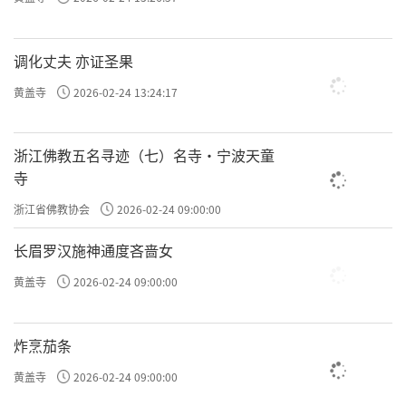
悟时说：“奇哉，一切众生，具有如来智慧德
相，但以妄想执着，而不证得。”这隐含着禅
调化丈夫 亦证圣果
宗思想体系的四个层面，也就是“本心论、迷
黄盖寺
2026-02-24 13:24:17
失论、开悟论、境界论”，简而言之就是“本
心、迷失、放下、回家”。人心是佛魔同体，
浙江佛教五名寻迹（七）名寺·宁波天童
凡圣同居，成佛也由它，成魔也由它。直指人
寺
心，就是直指人的本心本性，直指觉悟的佛
浙江省佛教协会
2026-02-24 09:00:00
心。《坛经》说：“前念迷即凡夫，后念觉即
长眉罗汉施神通度吝啬女
是佛。”“不识本心，学法无益；若识自本
黄盖寺
2026-02-24 09:00:00
心，见自本性，即名丈夫、天人师、佛。”了
解了清净本心，就不会心外求法、盲修瞎炼，
炸烹茄条
就可以开悟成佛。修行一定要先见到清净的本
黄盖寺
2026-02-24 09:00:00
心。这对现代人摆脱物欲羁缚，善用其心，有