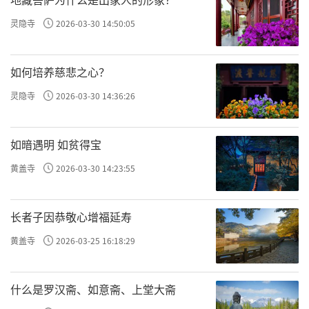
因此，博物馆文保专业人员与寺院的广泛交流
灵隐寺
2026-03-30 14:50:05
与合作，将对寺院文物的保护起到不可低估的
作用。
如何培养慈悲之心？
二、祖庭的规划与建造应该有权威性和经
灵隐寺
2026-03-30 14:36:26
典性意识，去除随意性和非专业性
醍醐寺的建筑因山势之因，分为上下醍醐
如暗遇明 如贫得宝
寺两部分。上醍醐寺是圣宝大师于日本贞观十
黄盖寺
2026-03-30 14:23:55
六年（874）六月一日创建，初建时仅有安置准
提观音和如意轮观音的小堂宇，延喜七年（90
长者子因恭敬心增福延寿
7），醍醐天皇发愿建立了药师堂，其后五大堂
黄盖寺
2026-03-25 16:18:29
等建筑陆续落成。此后，历代座主逐渐将醍醐
寺的规模向山下扩展，相继建造了释迦牟尼堂
什么是罗汉斋、如意斋、上堂大斋
（926年建成）、五重塔（951年建成）、三宝