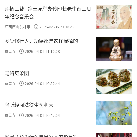
领域的著名专家、学者为观众举办公开的学术
莲栖三载 | 净土苑举办传印长老生西三周
年纪念音乐会
讲座，让大家在参观完展览后，有机会与专家
进行面对面的沟通，领会密教文化的魅力。更
江西庐山东林寺
2026-04-05 22:20:43
组织了针对成人的醍醐寺展览教育活动，不仅
多少修行人，功德都是这样漏掉的
让大家看展览，更将大家带到青龙寺，感受祖
黄盖寺
2026-04-01 11:10:08
庭文化的魅力。
再次，醍醐寺此次展出的佛教造像文物多
马齿苋菜团
是木制，佛画部分多是纸质和绢质，从奈良时
黄盖寺
2026-04-01 10:50:44
代、镰仓时代到江户时代的作品（相当于中国
唐代-清代）都有涉及，对于这些脆弱文物的保
鸟听经闻法得生忉利天
护和保存，日本有完整的方案和保护手段，同
黄盖寺
2026-04-01 10:47:04
时，寺院文物的保护在日本也是通过请博物馆
或文化财研究所中的专业文保人员来完成的。
地藏菩萨为什么是出家人的形象？