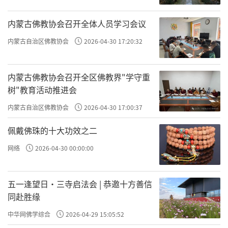
释迦三尊像等，另有五大明王佛画、并将醍醐
寺三宝院本堂也完整地搬进了展厅。而醍醐寺
内蒙古佛教协会召开全体人员学习会议
最有代表性的五重塔也按照1:10的比例被缩小
内蒙古自治区佛教协会
2026-04-30 17:20:32
复制到了展厅中。更以影像的方式营造了一个
醍醐寺庭院的真实形象。将醍醐寺旁的贺茂河
内蒙古佛教协会召开全区佛教界"学守重
的形象也以贺茂三石来加以阐述。使展览更有
树"教育活动推进会
了寺院的真实感。同时，以图片作为辅助展
内蒙古自治区佛教协会
2026-04-30 17:00:37
览，将延续至今的醍醐寺著名的仁王会活动展
佩戴佛珠的十大功效之二
示给观众，让观众更加体会到寺院生气勃勃与
网络
2026-04-30 00:00:00
尘世间的气味。
三、风雅醍醐
五一逢望日・三寺启法会 | 恭邀十方善信
以雅致而华丽的艺术品，展示醍醐寺第80
同赴胜缘
代座主义演在丰臣秀吉及其家族支持下，对醍
中华网佛学综合
2026-04-29 15:05:52