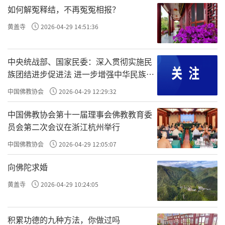
醐寺的复兴，并因此复兴而带来的醍醐寺的繁
如何解冤释结，不再冤冤相报？
荣。以丰臣秀吉在该寺赏樱花的“醍醐花
黄盖寺
2026-04-29 14:51:36
现”事件为代表，展示了绢本设色的义演和丰
臣秀吉像、醍醐赏花诗笺、江户时代盛行的纸
中央统战部、国家民委：深入贯彻实施民
本金箔地“松樱幔幕图”和“丹枫图”屏风、
族团结进步促进法 进一步增强中华民族凝
丰臣秀吉所用金天目盏等。
聚力向心力
中国佛教协会
2026-04-29 12:29:32
此部分展览让观众深刻体会到醍醐寺不仅
中国佛教协会第十一届理事会佛教教育委
仅是一个佛教活动场所，更带着文人雅士的风
员会第二次会议在浙江杭州举行
范。正如中国佛寺也多有文人雅士的风采一
中国佛教协会
2026-04-29 12:05:07
样，恰似李商隐在青龙寺所留下的著名诗
向佛陀求婚
句“夕阳无限好，只是近黄昏”。
黄盖寺
2026-04-29 10:24:05
四、密藏宗风
展示唐代开元时期印度高僧不空法师将密
积累功德的九种方法，你做过吗