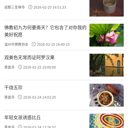
文物是重要的学术资料。现在，醍醐寺建立
成都三圣禅寺
2026-02-25 16:51:33
了“醍醐寺文化财研究所”，将传承下来的古
代文献、佛像等所有文化财数据存入“醍醐寺
佛教初九为何要斋天？它包含了对你我的
美好祝愿
文化财收藏机构”数据库，全面科学地管理寺
内文化财。与此同时，建造了总面积1000多平
温州市佛教协会
2026-02-25 16:40:15
方米的文化财收藏机构“灵宝馆”，保存了国
观美色无常而证阿罗汉果
宝6.9万多件，以及大量未公开的古代和中世纪
黄盖寺
2026-02-25 10:00:00
的珍贵文物，完全是该寺的一个博物馆，本次
展览的展品即来自此馆。展品的年代从奈良时
干烧五珍
代到江户时代。正因为醍醐寺的博物馆和文物
黄盖寺
2026-02-24 14:02:25
保护功能，为本次展览的举办提供了最大的可
能。
年轻女孩诱惑比丘
陕西曾是中国佛教僧才凝聚、经典翻译、
黄盖寺
2026-02-24 13:26:57