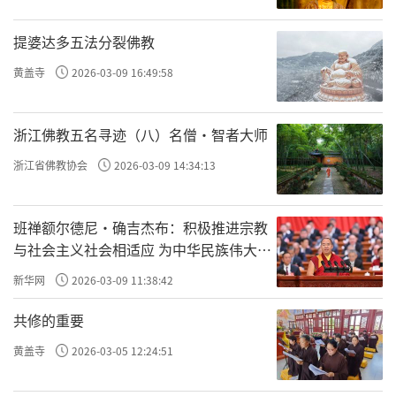
依然保持着中国传统建筑的时代风貌，值得我
们珍视，如华严寺的两座古塔、草堂寺的鸠摩
提婆达多五法分裂佛教
罗什舍利塔、香积寺的善导大师舍利塔、慈恩
黄盖寺
2026-03-09 16:49:58
寺的大雁塔等。
浙江佛教五名寻迹（八）名僧·智者大师
建筑是时代的标志，应该是政府行为，而
不应该仅仅是寺院自身的责任和行为。体现着
浙江省佛教协会
2026-03-09 14:34:13
时代的精神和气质，留住建筑本身就是留住了
历史，留住了人类文明。2016年9月29日，中国
班禅额尔德尼·确吉杰布：积极推进宗教
与社会主义社会相适应 为中华民族伟大复
首次评选百年经典建筑遗产。它标志着这个建
兴贡献力量
新华网
2026-03-09 11:38:42
筑已经被作为人类的文化遗产而将得到永久保
护和保存，之后的一举一动都是要受到文物法
共修的重要
保护的。在评选出的百年经典建筑遗产作品
黄盖寺
2026-03-05 12:24:51
中，寺院建筑仅有鉴真纪念堂。因此，祖庭建