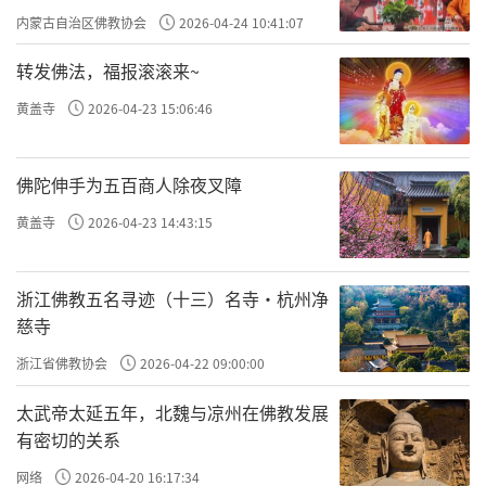
纹砖和“盈”字款的白瓷执壶。同时，将大兴
专题学习会
内蒙古自治区佛教协会
2026-04-24 10:41:07
善寺与青龙寺现状及考古遗址发掘图片、唐代
转发佛法，福报滚滚来~
长安佛寺分布图等重点资料作为辅助展品展
示。让观众在有限的展品中充分感知了唐代密
黄盖寺
2026-04-23 15:06:46
教的历史。
佛陀伸手为五百商人除夜叉障
反观此次展览，其预定目的已经达到。而
黄盖寺
2026-04-23 14:43:15
本次展览所得到的启发，更是值得梳理与思考
并与同仁分享。因此，笔者冒昧在此以“梵音
浙江佛教五名寻迹（十三）名寺·杭州净
东渡”为例来发拙见，亦是想将所得所思恳请
慈寺
方家指教。
浙江省佛教协会
2026-04-22 09:00:00
一、馆寺合作举办展览有利于更好地展示
太武帝太延五年，北魏与凉州在佛教发展
祖庭文化、扩大祖庭影响
有密切的关系
早在2014年，陕西省文物局便与陕西省佛
网络
2026-04-20 16:17:34