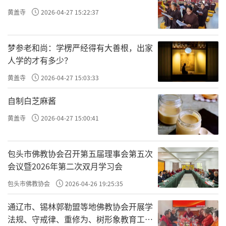
教传入长安大兴善寺的历史，以及惠果法师所
黄盖寺
2026-04-27 15:22:37
居青龙寺的历史，同时展示唐代密教在长安的
兴盛状况。但是为了突出醍醐寺展品的主题，
梦参老和尚：学楞严经得有大善根，出家
长安密教文物精品虽然较多，却仅仅选用了5件
人学的才有多少？
具有画龙点睛效应的藏品，切入点是唐代不空
黄盖寺
2026-04-27 15:03:33
法师碑的拓片，此碑是唐代建中二年（781）不
自制白芝麻酱
空法师圆寂后，唐德宗敕准其弟子慧朗在大兴
黄盖寺
2026-04-27 15:00:41
善寺内为不空法师所立，现存西安碑林博物
馆。以1959年长安城安国寺遗址出土的唐代密
包头市佛教协会召开第五届理事会第五次
教2尊白石造像，即虚空藏菩萨和金刚造像，展
会议暨2026年第二次双月学习会
现了唐代密教的兴盛状况。青龙寺的历史则是
包头市佛教协会
2026-04-26 19:25:35
通过展示20世纪70年代中国社会科学院考古研
通辽市、锡林郭勒盟等地佛教协会开展学
究所对青龙寺遗址进行考古发掘所出土的手印
法规、守戒律、重修为、树形象教育工作