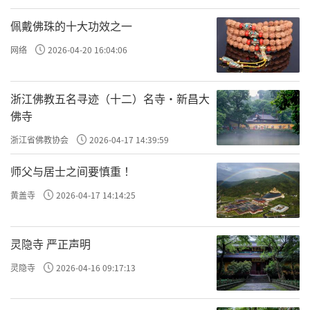
教协会共同举办了“陕西佛教寺院文物管理专
佩戴佛珠的十大功效之一
题培训班”，全省108座佛教寺院（佛学院）、
网络
2026-04-20 16:04:06
市县宗教行政管理部门（佛协）负责人参加了
此次培训，这是首次举办佛教寺院文物管理培
浙江佛教五名寻迹（十二）名寺·新昌大
训班。专家以“陕西文物资源和佛教文物资源
佛寺
情况”为题，重点讲解了佛教文物分类、管
浙江省佛教协会
2026-04-17 14:39:59
理、保护和规划、维修等的常识、规定；
师父与居士之间要慎重 ！
以“文物保护法律法规”为题，重点讲解了
《文物保护法》及《保护条例》相关规定、案
黄盖寺
2026-04-17 14:14:25
例和增强佛教文物法规意识等问题；从陕西古
代佛教艺术造像、陕西佛教文物的种类及价
灵隐寺 严正声明
值、隋唐长安佛教寺院等方面介绍了陕西佛教
灵隐寺
2026-04-16 09:17:13
历史和佛教文物；并以“揭秘法门寺”为题回