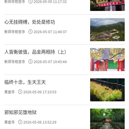
新郑寺观音寺
2026-05-09 11:17:32
经等。
二、醍醐事相
心无挂碍缚，处处是修功
新郑寺观音寺
2026-05-07 11:40:37
这是展览最主要也是最重要的部分。醍醐
寺在历史上一直是真言宗事相发展的代表性寺
人皆衡彼值，品金两相持（上）
院。事相一词即是截取了密教的词语而来，相
对与对密教教义的理论教相而言，事相注重的
新郑寺观音寺
2026-05-07 10:45:44
是密教的仪式及仪礼活动，以及在仪式和仪礼
活动中所使用的法器、佛像、佛画等。因此，
临终十念，生天王天
展品选取了金刚界胎藏界曼荼罗图像和密教、
黄盖寺
2026-05-06 17:10:53
显教造像如大日如来胎藏界和金刚界造像、阎
魔天造像、地藏菩萨造像、帝释天造像、如意
邪知邪见堕地狱
轮观音造像、爱染明王造像、阿弥陀佛造像、
黄盖寺
2026-05-06 13:52:29