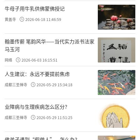
等近7万件，诸多早期佛像、佛画就是根据唐代
牛母子用牛乳供佛蒙佛授记
样式制作，寺内的经典有的是直接来自中国如
黄盖寺
2026-06-18 11:46:59
宋版一切经（即大藏经）即是来自福建的东禅
寺和开元寺。这些文物成为现今研究中国古代
翰墨传薪 笔韵风华——当代实力派书法家
佛教以及中日佛教和佛教艺术的重要资料。同
马玉河
时，醍醐寺也应为有建造于951年的五重塔和16
网络
2026-06-03 16:15:51
世纪的三宝院等建筑而被列为世界文化遗产。
人生建议：永远不要提前焦虑
从706年空海法师离开长安，到今年2016
成都三圣禅寺
2026-05-29 15:34:18
年，被空海法师传入日本的密教文化再次回到
长安，整整1310年。没有任何一个形式可以象
业障病与生理疾病怎么区分？
文物展览一样，可以将一个文化主题集中引入
成都三圣禅寺
2026-05-29 11:51:25
到另一个环境当中，并对公众产生震撼的影
响。
佛弟子遇到“假僧人”，怎么办？