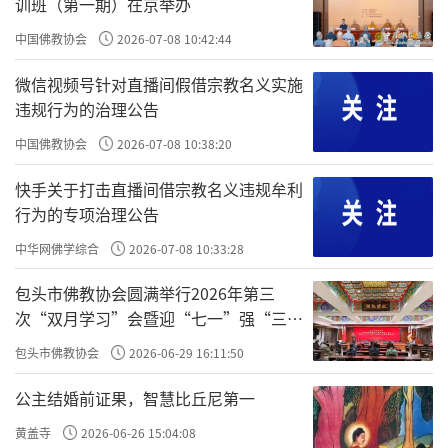
训班（第一期）在京举办
安密教正式被传播到日本，此次空海所传授而
中国佛教协会
2026-07-08 10:42:44
来的密教被认为是纯密，又因为空海回到日本
微信视频号针对直播间假借宗教名义实施
后，在东寺进行密教的传播，故而此派密教也
违规行为的治理公告
被称为东密。之后，空海以东寺为中心，得到
中国佛教协会
2026-07-08 10:38:20
嵯峨天皇等四任天皇的大力支持，并在高野山
快手关于打击直播间借宗教名义违规牟利
创建了金刚峰寺，弘扬密教，使密教在日本得
行为的专项治理公告
到强力发展，对日本佛教产生了深远的影响。
中华网佛学综合
2026-07-08 10:33:28
在921年，被醍醐天皇赐予“弘法大师”之号。
包头市佛教协会圆满举行2026年第三
空海的弟子中，最著名的是真雅，以金刚
次“双月学习”会暨迎“七一”强“三
峰寺为基地传播密教。真雅死后，其弟子理源
爱”主题书画笔会
包头市佛教协会
2026-06-29 16:11:50
大师圣宝继续密教之事业。
公主结婚前证果，智慧比丘尼第一
圣宝在874年来到京都郊外的笠取山上建立
黄盖寺
2026-06-26 15:04:08