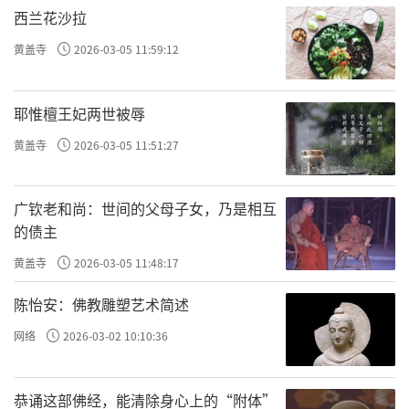
筑要进入经典的行列路途还很遥远。祖庭建筑
西兰花沙拉
的规划与建造，应该得到广泛的关注，尤其应
黄盖寺
2026-03-05 11:59:12
该得到建筑大师们的关注。
星云大师在建造寺院的时候就充分考虑了
耶惟檀王妃两世被辱
寺院建筑风格的连续性和标志性、品牌性效
黄盖寺
2026-03-05 11:51:27
应，无论走到哪里都知道这座寺院是佛光山的
建筑。这点也是值得我们祖庭建设者们借鉴
广钦老和尚：世间的父母子女，乃是相互
的。
的债主
黄盖寺
2026-03-05 11:48:17
三、将博物馆引入祖庭，使祖庭文物的收
藏和展示以承载祖庭历史
陈怡安：佛教雕塑艺术简述
醍醐寺字明治三十八年（1905）起便依靠
网络
2026-03-02 10:10:36
自身的力量开始进行文物的保存、调查和管
理，并得到社会高度认可，一致认为醍醐寺的
恭诵这部佛经，能清除身心上的“附体”