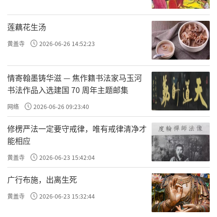
了醍醐寺，寺名源于此地的甘甜的泉水，恰如
佛教中所说之醍醐味。圣宝在寺中供奉准提观
莲藕花生汤
音和如意轮观音，为天皇和百姓祈福。寺院因
黄盖寺
2026-06-26 14:52:23
此渐渐昌盛。圣宝建立醍醐寺的这一年，正是
中国法门寺佛塔地宫关闭的那一年，中国唐代
情寄翰墨铸华滋 — 焦作籍书法家马玉河
密教的繁荣也一起被关闭在地宫中，密教在中
书法作品入选建国 70 周年主题邮集
国走入了末端。而圣宝所建立的醍醐寺则全面
网络
2026-06-26 09:23:40
继承了空海法师从唐代长安带回来的教相与事
修楞严法一定要守戒律，唯有戒律清净才
相，随着日本佛教的起落发展，醍醐寺亦起落
能相应
跌宕发展，传承至今，为世人留下了诸多的建
黄盖寺
2026-06-23 15:42:04
筑、文物等珍贵的佛教文化遗产。作为日本佛
教真言宗醍醐派的总寺，醍醐寺从874年创立至
广行布施，出离生死
今已有1142年历史。寺内迄今收藏有从奈良时
黄盖寺
2026-06-23 15:32:44
代到江户时代的珍贵经卷、佛像、佛画及法器