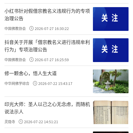
本真言宗醍醐派总本山醍醐寺、日本独立行政
法人国立文化财机构、上海博物馆、陕西历史
小红书针对假借宗教名义违规行为的专项
治理公告
博物馆主办。目的是希望通过醍醐寺的藏品，
展示醍醐寺发展变迁的历史，从醍醐寺的历
中国佛教协会
2026-07-27 16:30:22
史，让大众更多地了解日本佛教文化发展变迁
抖音关于开展「借宗教名义进行违规牟利
的历史，同时，了解日本的历史与文化，了解
行为」专项治理公告
中国佛教文化对日本佛教文化的影响与交流。
中国佛教协会
2026-07-27 16:25:59
本次展览共展出文物93件组，展览共历时
修一颗舍心，悟人生大道
两年多，主要是前期策划、沟通、运作、协调
中华网佛学综合
2026-07-22 15:43:17
缓慢，后期操作则较快。
印光大师：圣人以己之心无念虑，而随机
上海博物馆展览共分醍醐缘起、醍醐事
说法示人
相、醍醐花现等三个主题，陕西历史博物馆展
灵隐寺
2026-07-22 14:51:21
览借鉴了上海展览的三个主题，另加入了“密