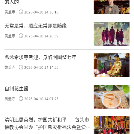
带的庙宇”展览，更为了配合印度总理莫迪的
的人的
来访，举办了以玄奘法师西行求法为主题的展
黄盖寺
2026-04-10 14:38:16
览“一代大师唐玄奘”。但是，这些展览都是
无常是常，顺应无常即是随缘
中国观众比较熟悉人物、文物，对观众的兴趣
黄盖寺
2026-04-10 14:20:59
度是有把握的。但对于醍醐寺，中国的观众是
陌生的，甚至它的地理位置，观众都不清楚，
恶念希求尊者迎，身陷囹圄整七年
更不要说它与中国佛寺大兴善寺、青龙寺的法
黄盖寺
2026-04-10 14:14:55
脉关系以及所珍藏的文物了。但是，展览开幕
后，却得到了意外的收获，观众热情非常高，
自制花生酱
观展络绎不绝，恰逢展览档期被安排在7月20日
黄盖寺
2026-04-10 14:07:25
——9月20日的暑假期间和国庆黄金周之前，每
日平均观众量达到1.3万人，共计约有80万人左
右参观了此次展览，除了佛教界的人士，更有
清明追思英烈，护国共祈和平——包头市
佛教协会举办“护国息灾祈福法会暨爱国
很多信众，而最多的是普通观众，老中青兼