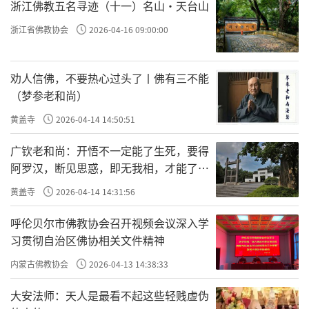
顾了法门寺在中国佛教史上的重要影响。与会
浙江佛教五名寻迹（十一）名山·天台山
学员还碑林博物馆参观“长安佛韵展”，全面
浙江省佛教协会
2026-04-16 09:00:00
感受佛教石刻造像历史、文化和艺术，增强了
保护佛教文物的意识。如果说培训活动首次为
劝人信佛，不要热心过头了丨佛有三不能
文博界和佛教界搭起了一个沟通的平台，将文
（梦参老和尚）
物保护理念和文物的观念带入了佛教界，而本
黄盖寺
2026-04-14 14:50:51
次醍醐寺展览的举办，则是将佛教文化带入了
广钦老和尚：开悟不一定能了生死，要得
博物馆界。感悟颇多。
阿罗汉，断见思惑，即无我相，才能了生
死
首先，博物馆庞大的观众量是提升展览知
黄盖寺
2026-04-14 14:31:56
名度、扩大祖庭影响的方式之一。
呼伦贝尔市佛教协会召开视频会议深入学
习贯彻自治区佛协相关文件精神
以佛教主题来做展览，对陕西历史博物馆
来说并非首次，此前举办过青海瞿昙寺佛教文
内蒙古佛教协会
2026-04-13 14:38:33
物展览、青海热工唐卡艺术为主题的“随身携
大安法师：天人是最看不起这些轻贱虚伪