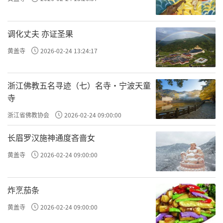
宗派创立、佛教弘传和文化交流的中心，陕西
佛教文物遗存是佛教中国化的重要见证、是中
调化丈夫 亦证圣果
西文化交流的载体和标志、是陕西文物资源中
黄盖寺
2026-02-24 13:24:17
不可或缺的重要组成部分，陕西佛教文物所承
载的历史文化信息和保存状况在国内均处于特
浙江佛教五名寻迹（七）名寺·宁波天童
殊地位。全省共有批准登记的佛教寺院559余
寺
处、9处列为国家重点宗教活动场所，其中，全
浙江省佛教协会
2026-02-24 09:00:00
省与佛教有关的全国重点文物保护单位53处
长眉罗汉施神通度吝啬女
（仍有佛教活动的10处）、与佛教有关的省级
文物保护单位111处（参见：http://www.pusa
黄盖寺
2026-02-24 09:00:00
123.com/pusa/news/fo/201475532.shtm
l）。这些丰富的文物遗产组成了祖庭文化不可
炸烹茄条
多得的不可移动文物资源，值得欣慰。如醍醐
黄盖寺
2026-02-24 09:00:00
寺一样，寺院是文物保护的重点场所之一。