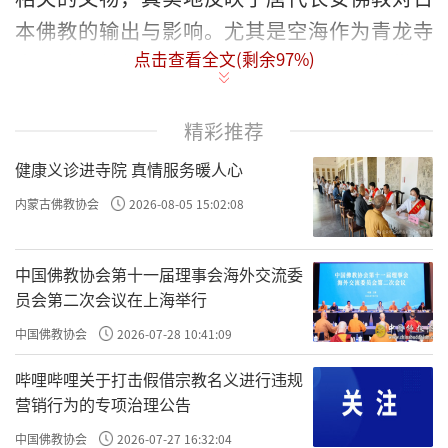
本佛教的输出与影响。尤其是空海作为青龙寺
点击查看全文(剩余
97
%)
惠果法师的弟子，更将惠果金胎不二思想带入
了日本密教系统，使醍醐寺承继了这一体系，
并作为密教事相的完整传承寺院，至今发挥着
精彩推荐
一定的影响力。因此，围绕醍醐寺密教文物所
健康义诊进寺院 真情服务暖人心
举办的展览，目的是借助醍醐寺的历史，了解
内蒙古佛教协会
2026-08-05 15:02:08
日本佛教文化发展变迁的历史，同时了解中国
佛教祖庭文化对日本佛教文化的影响。
中国佛教协会第十一届理事会海外交流委
员会第二次会议在上海举行
【关键词】醍醐寺密教祖庭佛教文物
中国佛教协会
2026-07-28 10:41:09
2016年5-9月，以“菩提的世界”和“梵音
哔哩哔哩关于打击假借宗教名义进行违规
东渡”命名的日本京都醍醐寺国宝展览分别在
营销行为的专项治理公告
上海博物馆和陕西历史博物馆举行。展览由日
中国佛教协会
2026-07-27 16:32:04