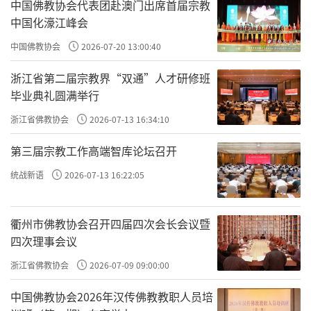
藏宗风”主题，构成展览的四个主题内容，力
中国佛教协会代表团赴澳门出席首届宗教
中国化濠江峰会
图揭示醍醐寺佛教文化与唐代长安佛教文化的
直接渊源，确切地说是醍醐寺密教文化与唐代
中国佛教协会
2026-07-20 13:00:40
长安密教文化的直接渊源。
浙江省第二届宗教界“双通”人才研修班
毕业典礼圆满举行
公元7-9世纪，中日交流频繁。日本先后向
浙江省佛教协会
2026-07-13 16:34:10
中国派遣了4次遣隋使和19次遣唐使。公元704
年，日本留学僧空海随第16次遣唐使来到长
第三届宗教工作高端智库论坛召开
安，第二年拜长安青龙寺惠果阿阇梨为师，学
统战新语
2026-07-13 16:22:05
习密教，同年，因为惠果法师的离世，空海悲
痛万分，为师傅写下了碑文，即现存日本真言
衢州市佛教协会召开四届四次会长会议暨
宗著述中的“大唐神都青龙寺故三朝国师灌顶
四次理事会议
阿阇梨惠果和尚之碑”，并于706年携带惠果法
浙江省佛教协会
2026-07-09 09:00:00
师传授给他的大量佛教经典、造像、绘画、法
中国佛教协会2026年汉传佛教教职人员培
器以及密教仪式内容等，返回日本。从此，长