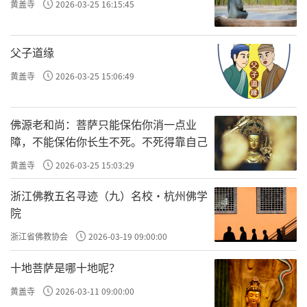
黄盖寺
2026-03-25 16:15:45
院（江户时期16世纪建造）、灵宝馆（明知时
期20世纪初期建成）等。目前，醍醐寺因拥有
父子道缘
包括6栋国宝、8栋重要文化财在内的92栋建
黄盖寺
2026-03-25 15:06:49
筑，在1994年被联合国教科文组织列为世界文
化遗产。
佛源老和尚：菩萨只能保佑你消一点业
相对我们的祖庭而言，地面的殿堂建筑已
障，不能保佑你长生不死。不死得靠自己
荡然无存，在寺院的恢复过程中，对寺院的建
黄盖寺
2026-03-25 15:03:29
造也多是寺院自身的事情，没有统一的规划与
浙江佛教五名寻迹（九）名校·杭州佛学
设计，更不要说设计师的精心考量了。寺院的
院
建筑风格虽也多注意了中国传统廊庑、殿堂的
浙江省佛教协会
2026-03-19 09:00:00
造型。但是，有的寺院历史源远流长，号称缘
十地菩萨是哪十地呢？
起隋唐，但其建筑却是清代风格，不能不说是
一种缺憾。值得庆幸的是尚有一些佛塔健在，
黄盖寺
2026-03-11 09:00:00