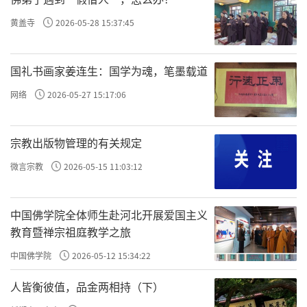
为了更好地还原展览的本质，本文沿用展
黄盖寺
2026-05-28 15:37:45
览的四个主题来介绍此次展览。这四个主题是
上海博物馆、陕西历史博物馆多位专家学者长
国礼书画家姜连生：国学为魂，笔墨载道
时间的学术研究所做的凝练，笔者做为陕西历
网络
2026-05-27 15:17:06
史博物馆醍醐寺展览的特邀学术顾问，参与
了“梵音东渡”展览大纲的拟定，深感荣幸。
宗教出版物管理的有关规定
在此使用大家们所凝练之主题，特此致谢。
微言宗教
2026-05-15 11:03:12
一、醍醐寺缘起
本章以空海大师为线索，展现醍醐寺的创
中国佛学院全体师生赴河北开展爱国主义
教育暨禅宗祖庭教学之旅
立者圣宝大师的活动以及醍醐寺的法脉。展品
包括空海大师和理源大师木雕造像、空海于812
中国佛学院
2026-05-12 15:34:22
年敬献嵯峨天皇的狸毛笔奉献表、醍醐寺法脉
人皆衡彼值，品金两相持（下）
图、奈良时代虚空藏菩萨木雕造像、宋版一切