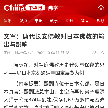
佛学
资讯
观点
常识
故事
专题
梵音
视频
文军：唐代长安佛教对日本佛教的输
出与影响
来源：
中国佛教协会
2021-10-08 11:37:48
原标题：对祖庭佛教历史建设与保存的思
考——以日本京都醍醐寺国宝展览为例
【内容提要】醍醐寺位于日本京都，是日
本真言宗醍醐派总本山，由空海再传弟子理源
大师于公元874年创建,保存有6.9万多件与密教
相关的文物，真实地反映了唐代长安佛教对日