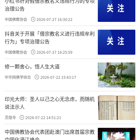
小红书针对假借宗教名义违规行为的专项
治理公告
中国佛教协会
2026-07-27 16:30:22
原文：大抵最上治心，当下清净，才动即觉，觉之即
无；苟未能然，须明理以遣之；又未能然，须随事以禁之。
抖音关于开展「借宗教名义进行违规牟利
行为」专项治理公告
是
，其次是
，最差是
。最上是
最上
治心
明理
随事
心上
，次一些
，最次的是
。所以
，
中国佛教协会
2026-07-27 16:25:59
改
理上改
事上改
工夫不同
效验
不同，而
，
。
治心
才动即觉
修一颗舍心，悟人生大道
就是让心
。
怎
治心
当下清净，才动即觉，觉之即无
治心
中华网佛学综合
2026-07-22 15:43:17
么
？
！就一个字
。跟讲阳明心学、讲知行合一、讲格
治
觉
觉
物致知，是一样一样的。格物致知，就是一个字
。四念
觉
印光大师：圣人以己之心无念虑，而随机
处、格物致知，就是四觉；觉身体、觉情绪、觉思想、觉真
说法示人
相。四觉是
，所以
，也就是王阳明说的“随他
最上
才动即觉
多少邪思枉念，这里一觉，都自消融。真个是‘灵丹一粒，
灵隐寺
2026-07-22 14:51:21
点铁成金’”。
，就是“这里一觉，都是消融”。
觉之即无
中国佛教协会代表团赴澳门出席首届宗教
中国化濠江峰会