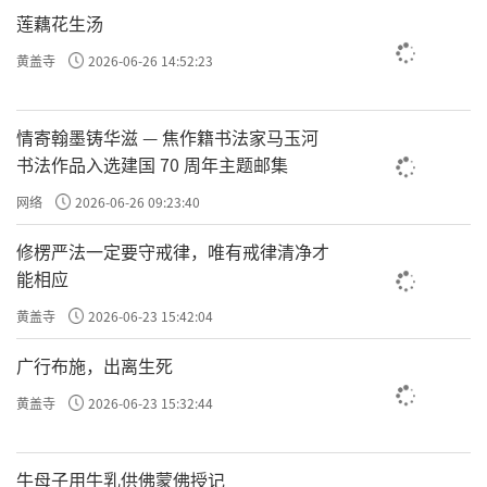
莲藕花生汤
黄盖寺
2026-06-26 14:52:23
情寄翰墨铸华滋 — 焦作籍书法家马玉河
往期回顾
书法作品入选建国 70 周年主题邮集
网络
2026-06-26 09:23:40
许方勇解读《了凡四训》（一）
修楞严法一定要守戒律，唯有戒律清净才
许方勇解读《了凡四训》（二）
能相应
许方勇解读《了凡四训》（三）
黄盖寺
2026-06-23 15:42:04
许方勇解读《了凡四训》（四）
广行布施，出离生死
黄盖寺
2026-06-23 15:32:44
许方勇解读《了凡四训》（五）
许方勇解读《了凡四训》（六）
牛母子用牛乳供佛蒙佛授记