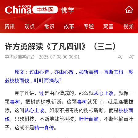
佛学
资讯
观点
常识
故事
专题
梵音
视频
许方勇解读《了凡四训》（三二）
中华网佛学综合
2025-07-08 00:00:01
原文：过由心造，亦由心改，如斩毒树，直断其根，奚
？
必枝枝而伐，叶叶而摘哉
袁了凡讲，
是由心造成的，那么就
，就像一
过
从心上改
颗
，把树的树根斩断，这颗
就死了，就是连根拔
毒树
毒树
除，这叫
。如果不把毒树的树根斩断，而是
从心上改
枝枝而
，只砍树枝，不断地裁剪树枝；
，不断地摘毒叶
伐
叶叶而摘
子，这就不是
。
精一真传