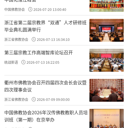
中国佛教协会
2026-07-20 13:00:40
原文：以上事而兼行下功，未为失策；执下而昧上，则
拙矣。
浙江省第二届宗教界“双通”人才研修班
就是
，就是从
。从
，然后再去
毕业典礼圆满举行
以上事
治心
心上改
心上改
，再去
，这个不
，这个可以。但如果
明理
事上改
失策
执下而
浙江省佛教协会
2026-07-13 16:34:10
，执着在
、
，但是
，对
昧上，则拙矣
事上改
理上改
昧上
心上
第三届宗教工作高端智库论坛召开
是无明的、是愚昧的、是不明白的，
，就笨了，这
改
则拙矣
方法就不灵了。
统战新语
2026-07-13 16:22:05
所以
，可以在
的同时，
、
。
最上治心
治心
理上改
事上改
但如果只是
、
，不去从
，你就
，你
理上改
事上改
心上改
拙矣
衢州市佛教协会召开四届四次会长会议暨
就笨了。这个
就不行了，就不灵了；你想改命，改成像
四次理事会议
效验
袁了凡这么大的改命效果，不可能，你改不了。
浙江省佛教协会
2026-07-09 09:00:00
所以，格物致知是改命的唯一方法；坐禅，没用的。
中国佛教协会2026年汉传佛教教职人员培
简单说佛在《楞严经》里讲的布施、持戒、忍辱、精
训班（第一期）在京举办
进、禅定，它们比起般若，百千万亿分之一，乃至算数、譬