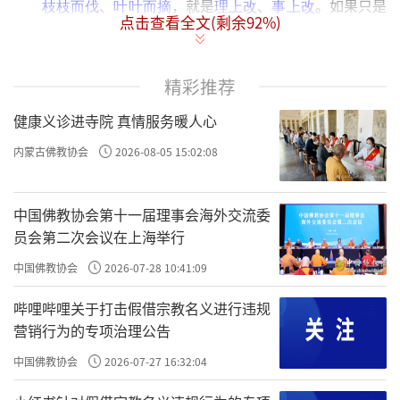
、
，就是
、
。如果只是
枝枝而伐
叶叶而摘
理上改
事上改
点击查看全文(剩余
92
%)
讲道理，就像在砍树枝，好像有用、因为毒树不那么枝繁叶
茂了；但树根、树干一直都在，过不了多久，新的树枝就又
长出来了，过不了多久就又长成参天大树了，就得不断地去
精彩推荐
砍。如果
呢？就是
，不杀生、不偷盗、不骂
叶叶而摘
事上改
健康义诊进寺院 真情服务暖人心
人……等等，好像一片一片叶子去摘，摘得完吗？永远摘不
完。
内蒙古佛教协会
2026-08-05 15:02:08
所以要
。
就是
，就是“格物
直断其根
直断其根
从心上改
致知”。所以袁了凡讲的，跟王阳明讲的，跟孔子、孟子讲
中国佛教协会第十一届理事会海外交流委
的，跟尧舜禹讲的是一样的。所以袁了凡改命就能改得这么
员会第二次会议在上海举行
好。但是很多学《了凡四训》的人，命改不好，是因为他学
中国佛教协会
2026-07-28 10:41:09
的是了凡的“术”。
才是根本之道。
、
从心而改
事上改
理上
，非
、非圣贤之道。
改
究竟廓然之道
哔哩哔哩关于打击假借宗教名义进行违规
营销行为的专项治理公告
《了凡四训》里面讲了好多救人、铺路、布施
的例
……
中国佛教协会
2026-07-27 16:32:04
子，如果你也去布施、铺路、救助
，以为这样就积福报
……
了，其实你没学到根，所以
，
。
从心而改
直断其根