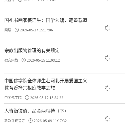
许方勇解读《了凡四训》（十七）
许方勇解读《了凡四训》（十八）
国礼书画家姜连生：国学为魂，笔墨载道
许方勇解读《了凡四训》（十九）
网络
2026-05-27 15:17:06
许方勇解读《了凡四训》（二十）
宗教出版物管理的有关规定
许方勇解读《了凡四训》（二一）
微言宗教
2026-05-15 11:03:12
许方勇解读《了凡四训》（二二）
中国佛学院全体师生赴河北开展爱国主义
许方勇解读《了凡四训》（二三）
教育暨禅宗祖庭教学之旅
许方勇解读《了凡四训》（二四）
中国佛学院
2026-05-12 15:34:22
许方勇解读《了凡四训》（二五）
人皆衡彼值，品金两相持（下）
许方勇解读《了凡四训》（二六）
新郑寺观音寺
2026-05-09 11:17:32