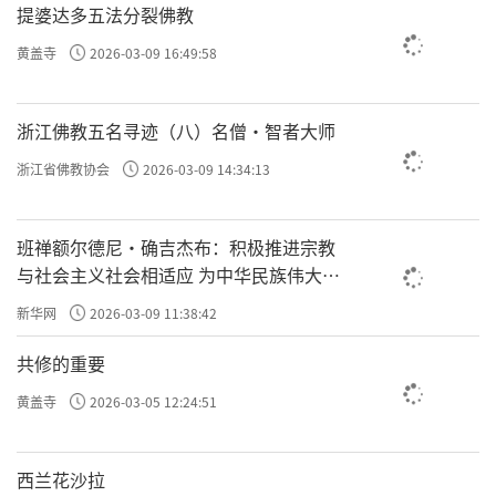
提婆达多五法分裂佛教
黄盖寺
2026-03-09 16:49:58
浙江佛教五名寻迹（八）名僧·智者大师
浙江省佛教协会
2026-03-09 14:34:13
班禅额尔德尼·确吉杰布：积极推进宗教
与社会主义社会相适应 为中华民族伟大复
兴贡献力量
新华网
2026-03-09 11:38:42
共修的重要
黄盖寺
2026-03-05 12:24:51
西兰花沙拉