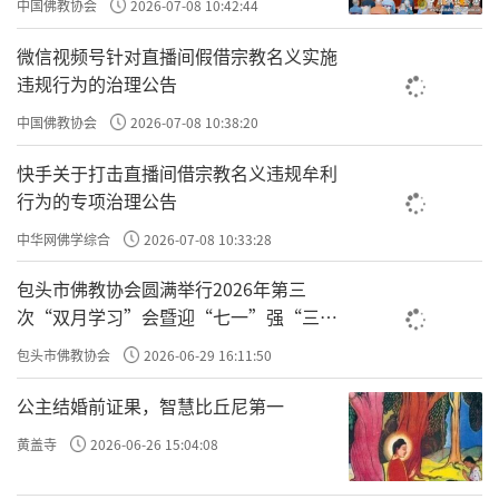
中国佛教协会
2026-07-08 10:42:44
喻所不能及。
微信视频号针对直播间假借宗教名义实施
“布施”：财布施、法布施；捐钱、捐物、放生。“持
违规行为的治理公告
戒”：不杀僧、不偷盗、不骂人。“精进”，对持戒律很精
进，或者说对布施都做的很精进。“禅定”：打坐、冥想。
中国佛教协会
2026-07-08 10:38:20
但是，没有“般若”，布施、持戒、忍辱、精进、禅定比不
快手关于打击直播间借宗教名义违规牟利
上般若的百千万亿分之一，乃至算数、譬喻所不能及。
行为的专项治理公告
“般若”是什么？心。般若是开悟、是觉醒、是觉照。
中华网佛学综合
2026-07-08 10:33:28
没有“般若”，前面的五个波罗蜜比起“般若”，是没有数
字能衡量他们之间的差距的。
包头市佛教协会圆满举行2026年第三
次“双月学习”会暨迎“七一”强“三
换句话说，
、
，比起
，没有数字能
事上改
理上改
心上改
爱”主题书画笔会
衡量他们之间的鸿沟、差距。所以，你真想改命、想
，
包头市佛教协会
2026-06-29 16:11:50
改过
你必须会格物致知。如果你不会、也不做格物致知，你改命
公主结婚前证果，智慧比丘尼第一
的效果就很小了，就没有你期待的、想要的结果。
黄盖寺
2026-06-26 15:04:08
袁了凡说会有
，一些同学在做格物致知的时候，也
效验
会有一些
。
效验