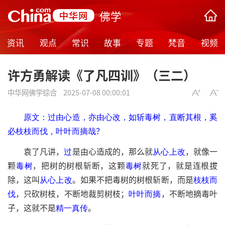
佛学
资讯
观点
常识
故事
专题
梵音
视频
许方勇解读《了凡四训》（三二）
中华网佛学综合
2025-07-08 00:00:01
原文：过由心造，亦由心改，如斩毒树，直断其根，奚
？
必枝枝而伐，叶叶而摘哉
袁了凡讲，
是由心造成的，那么就
，就像一
过
从心上改
颗
，把树的树根斩断，这颗
就死了，就是连根拔
毒树
毒树
除，这叫
。如果不把毒树的树根斩断，而是
从心上改
枝枝而
，只砍树枝，不断地裁剪树枝；
，不断地摘毒叶
伐
叶叶而摘
子，这就不是
。
精一真传