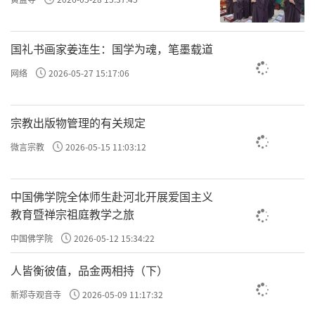
许方勇解读《了凡四训》（十七）
许方勇解读《了凡四训》（十八）
国礼书画家姜连生：国学为魂，笔墨载道
许方勇解读《了凡四训》（十九）
网络
2026-05-27 15:17:06
许方勇解读《了凡四训》（二十）
宗教出版物管理的有关规定
许方勇解读《了凡四训》（二一）
微言宗教
2026-05-15 11:03:12
许方勇解读《了凡四训》（二二）
中国佛学院全体师生赴河北开展爱国主义
许方勇解读《了凡四训》（二三）
教育暨禅宗祖庭教学之旅
许方勇解读《了凡四训》（二四）
中国佛学院
2026-05-12 15:34:22
许方勇解读《了凡四训》（二五）
人皆衡彼值，品金两相持（下）
许方勇解读《了凡四训》（二六）
新郑寺观音寺
2026-05-09 11:17:32