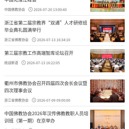
中国佛教协会
2026-07-20 13:00:40
原文：以上事而兼行下功，未为失策；执下而昧上，则
拙矣。
浙江省第二届宗教界“双通”人才研修班
就是
，就是从
。从
，然后再去
毕业典礼圆满举行
以上事
治心
心上改
心上改
，再去
，这个不
，这个可以。但如果
明理
事上改
失策
执下而
浙江省佛教协会
2026-07-13 16:34:10
，执着在
、
，但是
，对
昧上，则拙矣
事上改
理上改
昧上
心上
第三届宗教工作高端智库论坛召开
是无明的、是愚昧的、是不明白的，
，就笨了，这
改
则拙矣
方法就不灵了。
统战新语
2026-07-13 16:22:05
所以
，可以在
的同时，
、
。
最上治心
治心
理上改
事上改
但如果只是
、
，不去从
，你就
，你
理上改
事上改
心上改
拙矣
衢州市佛教协会召开四届四次会长会议暨
就笨了。这个
就不行了，就不灵了；你想改命，改成像
四次理事会议
效验
袁了凡这么大的改命效果，不可能，你改不了。
浙江省佛教协会
2026-07-09 09:00:00
所以，格物致知是改命的唯一方法；坐禅，没用的。
中国佛教协会2026年汉传佛教教职人员培
简单说佛在《楞严经》里讲的布施、持戒、忍辱、精
训班（第一期）在京举办
进、禅定，它们比起般若，百千万亿分之一，乃至算数、譬