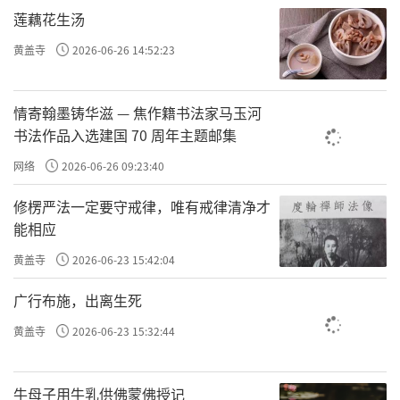
莲藕花生汤
黄盖寺
2026-06-26 14:52:23
情寄翰墨铸华滋 — 焦作籍书法家马玉河
往期回顾
书法作品入选建国 70 周年主题邮集
网络
2026-06-26 09:23:40
许方勇解读《了凡四训》（一）
修楞严法一定要守戒律，唯有戒律清净才
许方勇解读《了凡四训》（二）
能相应
许方勇解读《了凡四训》（三）
黄盖寺
2026-06-23 15:42:04
许方勇解读《了凡四训》（四）
广行布施，出离生死
黄盖寺
2026-06-23 15:32:44
许方勇解读《了凡四训》（五）
许方勇解读《了凡四训》（六）
牛母子用牛乳供佛蒙佛授记