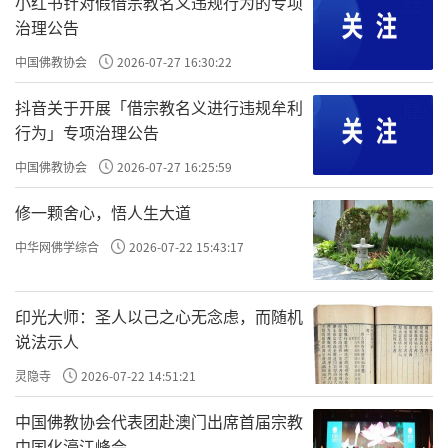
小红书针对假借宗教名义违规行为的专项
治理公告
中国佛教协会
2026-07-27 16:30:22
原文：大抵最上治心，当下清净，才动即觉，觉之即
无；苟未能然，须明理以遣之；又未能然，须随事以禁之。
抖音关于开展「借宗教名义进行违规牟利
行为」专项治理公告
是
，其次是
，最差是
。最上是
最上
治心
明理
随事
心上
，次一些
，最次的是
。所以
，
中国佛教协会
2026-07-27 16:25:59
改
理上改
事上改
工夫不同
效验
不同，而
，
。
治心
才动即觉
修一颗舍心，悟人生大道
就是让心
。
怎
治心
当下清净，才动即觉，觉之即无
治心
中华网佛学综合
2026-07-22 15:43:17
么
？
！就一个字
。跟讲阳明心学、讲知行合一、讲格
治
觉
觉
物致知，是一样一样的。格物致知，就是一个字
。四念
觉
印光大师：圣人以己之心无念虑，而随机
处、格物致知，就是四觉；觉身体、觉情绪、觉思想、觉真
说法示人
相。四觉是
，所以
，也就是王阳明说的“随他
最上
才动即觉
多少邪思枉念，这里一觉，都自消融。真个是‘灵丹一粒，
灵隐寺
2026-07-22 14:51:21
点铁成金’”。
，就是“这里一觉，都是消融”。
觉之即无
中国佛教协会代表团赴澳门出席首届宗教
中国化濠江峰会