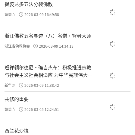
提婆达多五法分裂佛教
黄盖寺
2026-03-09 16:49:58
浙江佛教五名寻迹（八）名僧·智者大师
浙江省佛教协会
2026-03-09 14:34:13
班禅额尔德尼·确吉杰布：积极推进宗教
与社会主义社会相适应 为中华民族伟大复
兴贡献力量
新华网
2026-03-09 11:38:42
共修的重要
黄盖寺
2026-03-05 12:24:51
西兰花沙拉