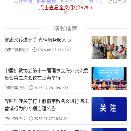
、
，就是
、
。如果只是
枝枝而伐
叶叶而摘
理上改
事上改
点击查看全文(剩余
92
%)
讲道理，就像在砍树枝，好像有用、因为毒树不那么枝繁叶
茂了；但树根、树干一直都在，过不了多久，新的树枝就又
长出来了，过不了多久就又长成参天大树了，就得不断地去
精彩推荐
砍。如果
呢？就是
，不杀生、不偷盗、不骂
叶叶而摘
事上改
健康义诊进寺院 真情服务暖人心
人……等等，好像一片一片叶子去摘，摘得完吗？永远摘不
完。
内蒙古佛教协会
2026-08-05 15:02:08
所以要
。
就是
，就是“格物
直断其根
直断其根
从心上改
致知”。所以袁了凡讲的，跟王阳明讲的，跟孔子、孟子讲
中国佛教协会第十一届理事会海外交流委
的，跟尧舜禹讲的是一样的。所以袁了凡改命就能改得这么
员会第二次会议在上海举行
好。但是很多学《了凡四训》的人，命改不好，是因为他学
中国佛教协会
2026-07-28 10:41:09
的是了凡的“术”。
才是根本之道。
、
从心而改
事上改
理上
，非
、非圣贤之道。
改
究竟廓然之道
哔哩哔哩关于打击假借宗教名义进行违规
营销行为的专项治理公告
《了凡四训》里面讲了好多救人、铺路、布施
的例
……
中国佛教协会
2026-07-27 16:32:04
子，如果你也去布施、铺路、救助
，以为这样就积福报
……
了，其实你没学到根，所以
，
。
从心而改
直断其根