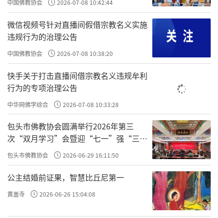
中国佛教协会
2026-07-08 10:42:44
喻所不能及。
微信视频号针对直播间假借宗教名义实施
“布施”：财布施、法布施；捐钱、捐物、放生。“持
违规行为的治理公告
戒”：不杀僧、不偷盗、不骂人。“精进”，对持戒律很精
进，或者说对布施都做的很精进。“禅定”：打坐、冥想。
中国佛教协会
2026-07-08 10:38:20
但是，没有“般若”，布施、持戒、忍辱、精进、禅定比不
快手关于打击直播间借宗教名义违规牟利
上般若的百千万亿分之一，乃至算数、譬喻所不能及。
行为的专项治理公告
“般若”是什么？心。般若是开悟、是觉醒、是觉照。
中华网佛学综合
2026-07-08 10:33:28
没有“般若”，前面的五个波罗蜜比起“般若”，是没有数
字能衡量他们之间的差距的。
包头市佛教协会圆满举行2026年第三
次“双月学习”会暨迎“七一”强“三
换句话说，
、
，比起
，没有数字能
事上改
理上改
心上改
爱”主题书画笔会
衡量他们之间的鸿沟、差距。所以，你真想改命、想
，
包头市佛教协会
2026-06-29 16:11:50
改过
你必须会格物致知。如果你不会、也不做格物致知，你改命
公主结婚前证果，智慧比丘尼第一
的效果就很小了，就没有你期待的、想要的结果。
黄盖寺
2026-06-26 15:04:08
袁了凡说会有
，一些同学在做格物致知的时候，也
效验
会有一些
。
效验