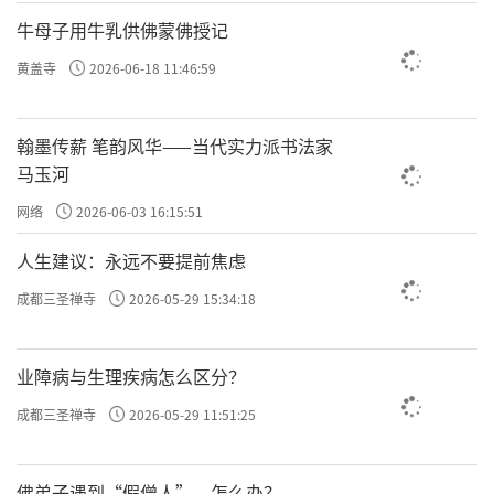
我们来看原文中后面几个定相：
牛母子用牛乳供佛蒙佛授记
黄盖寺
2026-06-18 11:46:59
或觉身上如虫蚁行，
翰墨传薪 笔韵风华——当代实力派书法家
第三个是「痒」的问题，就像感觉有蚂蚁在身上
马玉河
爬，这跟我们的末梢神经有关。
网络
2026-06-03 16:15:51
人生建议：永远不要提前焦虑
如果身体在慢慢恢复，比如伤口结疤的时候就会觉
成都三圣禅寺
2026-05-29 15:34:18
得痒痒的。其实是因为新生的细胞正处于活跃状
态，我们打坐时也会促进气血的运行，这些都没关
业障病与生理疾病怎么区分？
系。如果出现痒，就全力以赴用上心力，一般修到
成都三圣禅寺
2026-05-29 11:51:25
根修或
月轮观
，痒都是可以对治的。但如果你越在
佛弟子遇到“假僧人”，怎么办？