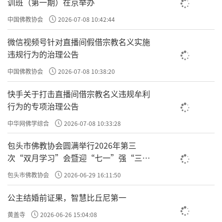
训班（第一期）在京举办
如果自己控制不了，就干脆换换动作、换种方式或
中国佛教协会
2026-07-08 10:42:44
暂时停下来。如果硬要继续，进又进不去，这是缺
微信视频号针对直播间假借宗教名义实施
违规行为的治理公告
乏正见的表现。
中国佛教协会
2026-07-08 10:38:20
快手关于打击直播间借宗教名义违规牟利
行为的专项治理公告
中华网佛学综合
2026-07-08 10:33:28
包头市佛教协会圆满举行2026年第三
次“双月学习”会暨迎“七一”强“三
爱”主题书画笔会
包头市佛教协会
2026-06-29 16:11:50
公主结婚前证果，智慧比丘尼第一
黄盖寺
2026-06-26 15:04:08