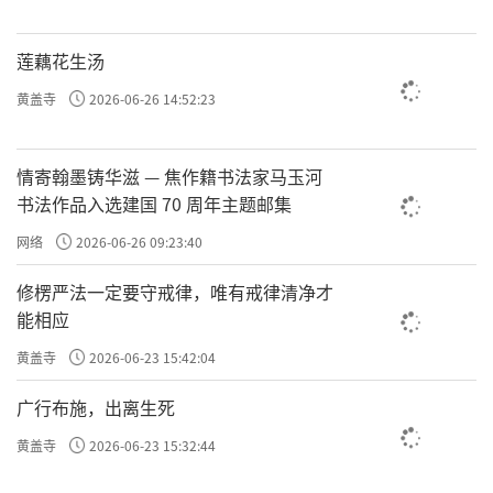
莲藕花生汤
黄盖寺
2026-06-26 14:52:23
情寄翰墨铸华滋 — 焦作籍书法家马玉河
书法作品入选建国 70 周年主题邮集
网络
2026-06-26 09:23:40
修楞严法一定要守戒律，唯有戒律清净才
能相应
黄盖寺
2026-06-23 15:42:04
有问题就面对问题、解决问题；没有能力处理，就
广行布施，出离生死
黄盖寺
2026-06-23 15:32:44
先搁置，退出就行了。不要让它再干扰我们。
下面