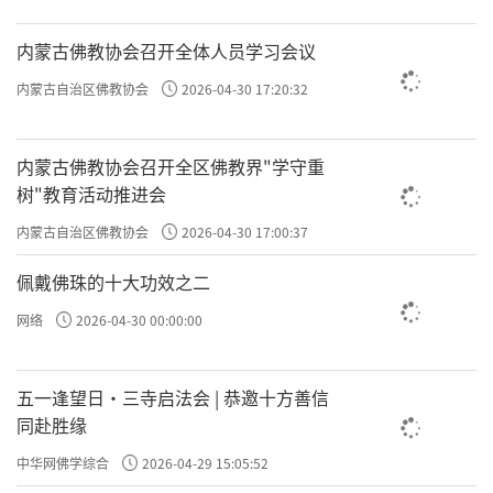
坏。我们一定要善解这些到底是怎么回事。
内蒙古佛教协会召开全体人员学习会议
内蒙古自治区佛教协会
2026-04-30 17:20:32
「勿怪亦勿手髑」，佛陀波利又叮嘱道，如果出现
这些现象你也不要作怪，不要觉得有什么了不起，
内蒙古佛教协会召开全区佛教界"学守重
树"教育活动推进会
或是刻意用手去摸。你摸也摸不到，「气」可以感
内蒙古自治区佛教协会
2026-04-30 17:00:37
受到，但它不是有形有状、可以拿的东西，因此我
佩戴佛珠的十大功效之二
们把它归纳为跟风相关。坐得好就是轻安，阳气充
网络
2026-04-30 00:00:00
足，身体就会变得轻盈，这些都是定中比较好的现
象。
五一逢望日・三寺启法会 | 恭邀十方善信
同赴胜缘
中华网佛学综合
2026-04-29 15:05:52