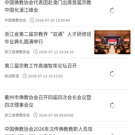
中国佛教协会代表团赴澳门出席首届宗教
个体修行，每个人都有各种各样的相，其实很难讲
中国化濠江峰会
清楚。而这些相与个体的认知、修法、身体状况以
中国佛教协会
2026-07-20 13:00:40
及过去都有关。
浙江省第二届宗教界“双通”人才研修班
毕业典礼圆满举行
浙江省佛教协会
2026-07-13 16:34:10
身体越不好，乱七八糟的相和感受就越多，其中很
第三届宗教工作高端智库论坛召开
多都是种病相。反而身体好的人很少出现这些，没
统战新语
2026-07-13 16:22:05
有才是健康的
；这点我们也要清楚。
衢州市佛教协会召开四届四次会长会议暨
此外还讲到感受到脏、垢或油腻，都是过去的一些
四次理事会议
业力或现在的烦恼相在搅动，才带来这种不良的感
浙江省佛教协会
2026-07-09 09:00:00
受，我们要正确看待。
中国佛教协会2026年汉传佛教教职人员培