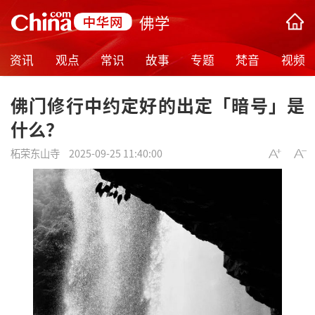
佛学
资讯
观点
常识
故事
专题
梵音
视频
佛门修行中约定好的出定「暗号」是
什么？
柘荣东山寺
2025-09-25 11:40:00