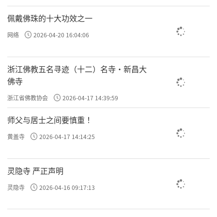
佩戴佛珠的十大功效之一
此是诸天善神，善知人劳倦，来相警耳。
网络
2026-04-20 16:04:06
「或久坐立」，当久坐久站、身体疲劳了，「傍闻
浙江佛教五名寻迹（十二）名寺·新昌大
弹指声或触门等声者」感觉听到有弹指声或是敲门
佛寺
的声音。「即直出定」，这是提醒我们要出定。
浙江省佛教协会
2026-04-17 14:39:59
师父与居士之间要慎重 ！
大家知道
广钦老和尚
在泉州清源山的山洞里打坐入
黄盖寺
2026-04-17 14:14:25
定，当时弘一法师就是用
三弹指
请他出定。在没有
引磬的时候，就用三弹指或轻敲的方式来提示，给
灵隐寺 严正声明
你一个预备的时间。
灵隐寺
2026-04-16 09:17:13