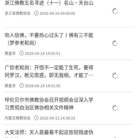
在佛教的传统中，三弹指就好比是约定好的暗号，
浙江佛教五名寻迹（十一）名山·天台山
浙江省佛教协会
2026-04-16 09:00:00
大家已经形成共识：只要听到这个声音一定有事，
那你就应该选择性地出来。
劝人信佛，不要热心过头了丨佛有三不能
（梦参老和尚）
如果出来得太过急促，有可能身心不调，以后打坐
黄盖寺
2026-04-14 14:50:51
就会坐不下去。所以
广钦老和尚：开悟不一定能了生死，要得
阿罗汉，断见思惑，即无我相，才能了生
死
家在禅修期间或是专门修定的道场，应该注意不要
黄盖寺
2026-04-14 14:31:56
随便推门，容易惊吓到人。
呼伦贝尔市佛教协会召开视频会议深入学
习贯彻自治区佛协相关文件精神
内蒙古佛教协会
2026-04-13 14:38:33
大安法师：天人是最看不起这些轻贱虚伪