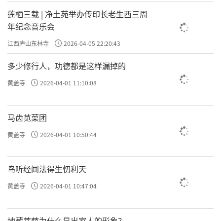
莲栖三载 | 净土苑举办传印长老生西三周
会举虚云老和尚、广钦老和尚，都是通过三弹指的
年纪念音乐会
方式让人家出定。如果用其他大一点的声音，就不
江西庐山东林寺
2026-04-05 22:20:43
能出定吗？别的声音他们就不知道吗？当然知道。
多少修行人，功德都是这样漏掉的
不知道就是昏沉无记，修成青蛙定、冬眠定了。
黄盖寺
2026-04-01 11:10:08
责任编辑：勉淳
马齿苋菜团
黄盖寺
2026-04-01 10:50:44
鸟听经闻法得生忉利天
黄盖寺
2026-04-01 10:47:04
地藏菩萨为什么是出家人的形象？