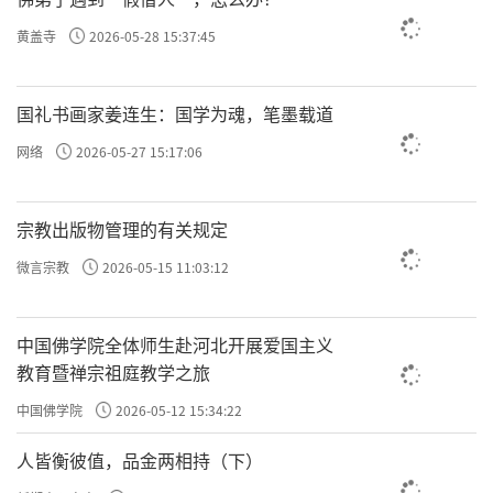
意，就会发现它越痒，不注意时反而会弱化。
黄盖寺
2026-05-28 15:37:45
国礼书画家姜连生：国学为魂，笔墨载道
或复如云及白叠等从背上起并，
网络
2026-05-27 15:17:06
勿怪亦勿手髑；
宗教出版物管理的有关规定
第四种是如云般轻扬的感觉。「白叠」指用棉花纺
微言宗教
2026-05-15 11:03:12
织而成的细软洁白的布棉。云和棉花都代表着轻软
中国佛学院全体师生赴河北开展爱国主义
和白色。「从背上起并」，就是并起的意思。
教育暨禅宗祖庭教学之旅
中国佛学院
2026-05-12 15:34:22
我们讲过
八触
中有「轻」与「重」。「轻」是上
人皆衡彼值，品金两相持（下）
扬，这跟「风大」有关，如果「重」则与「地大」