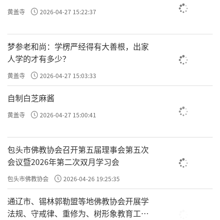
黄盖寺
2026-04-27 15:22:37
梦参老和尚：学楞严经得有大善根，出家
人学的才有多少？
或如滴油从头面下，
黄盖寺
2026-04-27 15:03:33
自制白芝麻酱
下面这句话有两种解读。第一种可能就是流汗，譬
黄盖寺
2026-04-27 15:00:41
如头面微汗，淌下一滴汗珠；「油」就是滑溜溜
的，感觉快要掉下来了。
包头市佛教协会召开第五届理事会第五次
会议暨2026年第二次双月学习会
包头市佛教协会
2026-04-26 19:25:35
通辽市、锡林郭勒盟等地佛教协会开展学
或见所坐处明，此等并是定前相也。
法规、守戒律、重修为、树形象教育工作