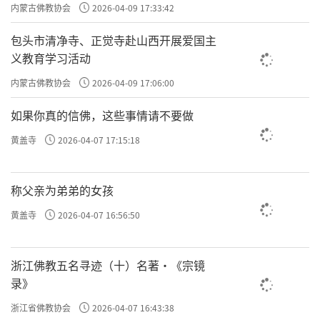
主义电影观影活动”
内蒙古佛教协会
2026-04-09 17:33:42
包头市清净寺、正觉寺赴山西开展爱国主
义教育学习活动
他说「或寝息等，此诸天善神，善知人劳倦，来相
内蒙古佛教协会
2026-04-09 17:06:00
警耳」，如果我们专注修定，就一定会有护法神。
如果你真的信佛，这些事情请不要做
尤其在山中、住阿兰若，更要发愿，上禀自己修行
黄盖寺
2026-04-07 17:15:18
的目的是为什么，那这些护法天神就会护卫我们身
称父亲为弟弟的女孩
心免受灾难或干扰。这里是讲，如果在坐中听到弹
黄盖寺
2026-04-07 16:56:50
指或敲门声，可能是护法在提醒你，身体疲劳困倦
浙江佛教五名寻迹（十）名著·《宗镜
了，要出定休息一下。
录》
浙江省佛教协会
2026-04-07 16:43:38
在我读佛学院的时候，课堂上法师讲到入定，通常