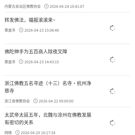
专题学习会
内蒙古自治区佛教协会
2026-04-24 10:41:07
这个很容易理解，就是所坐的地方都是明亮亮的。
转发佛法，福报滚滚来~
虽然闭着眼睛，但感觉前面还是亮灿灿，不是漆黑
黄盖寺
2026-04-23 15:06:46
一片。这与我们的身体和用心相关。这里他认为是
禅定前会出现的现象，就像前行、前奏一样。一定
佛陀伸手为五百商人除夜叉障
要把这些东西看成是正常的，没什么稀奇。
黄盖寺
2026-04-23 14:43:15
浙江佛教五名寻迹（十三）名寺·杭州净
慈寺
或久坐立，身有劳倦，
浙江省佛教协会
2026-04-22 09:00:00
傍闻弹指声或触门等声者，
太武帝太延五年，北魏与凉州在佛教发展
有密切的关系
即直出定，或寝息等，
网络
2026-04-20 16:17:34