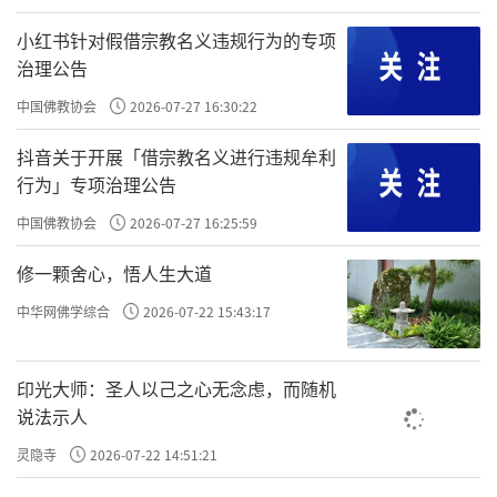
三大类包含了所有一切相。其中幻觉我们可能体会
小红书针对假借宗教名义违规行为的专项
治理公告
得不多。我们要明确的是佛教修定是为追求解脱，
中国佛教协会
2026-07-27 16:30:22
而非神通或其他。因此，哪怕是幻觉也只是因缘
抖音关于开展「借宗教名义进行违规牟利
法、是一种想象。
行为」专项治理公告
中国佛教协会
2026-07-27 16:25:59
凡是想象都是虚幻不实的
，这一点大家一定要谨
修一颗舍心，悟人生大道
记。不要觉得修一修知道肚里几条虫，就高兴得要
中华网佛学综合
2026-07-22 15:43:17
命。应该要安住于空性才是对的。
印光大师：圣人以己之心无念虑，而随机
说法示人
这里我把禅定中出现的各种状况归纳为三种觉受，
灵隐寺
2026-07-22 14:51:21
是为了方便大家记忆。但其实可以涵盖很多层面。