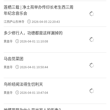
莲栖三载 | 净土苑举办传印长老生西三周
年纪念音乐会
江西庐山东林寺
2026-04-05 22:20:43
多少修行人，功德都是这样漏掉的
黄盖寺
2026-04-01 11:10:08
马齿苋菜团
黄盖寺
2026-04-01 10:50:44
鸟听经闻法得生忉利天
黄盖寺
2026-04-01 10:47:04
地藏菩萨为什么是出家人的形象？