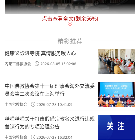
点击查看全文(剩余
56
%)
问 阿育王弘扬佛教在学术文化上起了一些什么
影响？
精彩推荐
答 当时佛教的传播对亚洲各国以及东方和古希
健康义诊进寺院 真情服务暖人心
腊、叙利亚、埃及等国家的文化交流，起了深
内蒙古佛教协会
2026-08-05 15:02:08
远巨大的作用。阿育王生前巡礼各地佛迹时铭
刻了许多石柱，他又在各地崖壁上刻了许多法
中国佛教协会第十一届理事会海外交流委
诰（根据佛法而颁布的各种教诰），这些遗物
员会第二次会议在上海举行
至今还有留存和陆续发现的，为我们研究古代
中国佛教协会
2026-07-28 10:41:09
历史提供了极为重要的资料。
哔哩哔哩关于打击假借宗教名义进行违规
问 阿育王传布佛教之举对当时部派的兴起有没
营销行为的专项治理公告
有影响？
中国佛教协会
2026-07-27 16:32:04