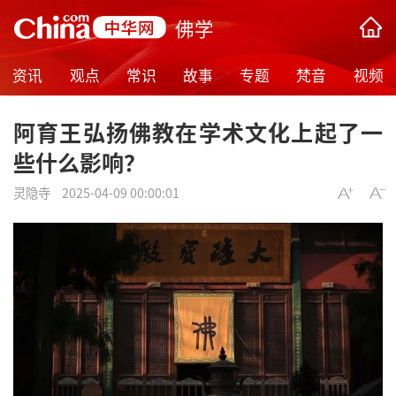
佛学
资讯
观点
常识
故事
专题
梵音
视频
阿育王弘扬佛教在学术文化上起了一
些什么影响？
灵隐寺
2025-04-09 00:00:01