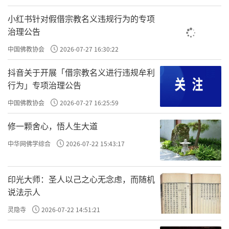
答 阿育王时代，佛教大约已经分为四个部派。
小红书针对假借宗教名义违规行为的专项
各部派分往各地传教后，受到了各地不同环境
治理公告
的影响，在形式上和学说上有了不同的发展，
中国佛教协会
2026-07-27 16:30:22
这便促成了更多部派的产生。
抖音关于开展「借宗教名义进行违规牟利
——《佛教常识答问》赵朴初
行为」专项治理公告
中国佛教协会
2026-07-27 16:25:59
出版社：北京出版社ISBN: 9787200135602
修一颗舍心，悟人生大道
责任编辑：勉淳
中华网佛学综合
2026-07-22 15:43:17
印光大师：圣人以己之心无念虑，而随机
说法示人
灵隐寺
2026-07-22 14:51:21