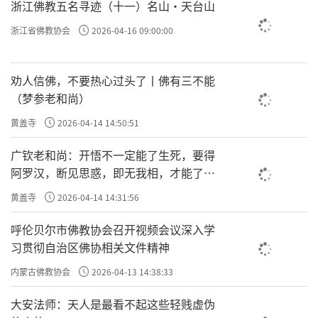
浙江佛教五名寻迹（十一）名山·天台山
浙江省佛教协会
2026-04-16 09:00:00
劝人信佛，不要热心过头了丨佛有三不能
（梦参老和尚）
黄盖寺
2026-04-14 14:50:51
广钦老和尚：开悟不一定能了生死，要得
阿罗汉，断见思惑，即无我相，才能了生
死
黄盖寺
2026-04-14 14:31:56
呼伦贝尔市佛教协会召开视频会议深入学
习贯彻自治区佛协相关文件精神
内蒙古佛教协会
2026-04-13 14:38:33
大安法师：天人是最看不起这些轻贱虚伪