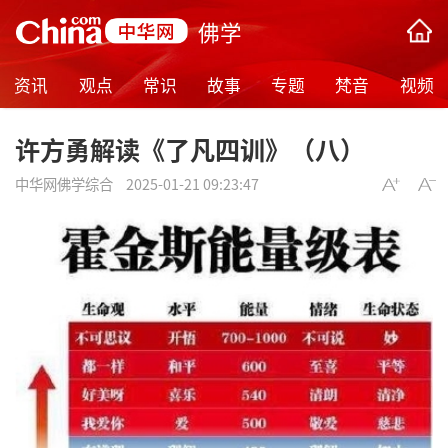
佛学
资讯
观点
常识
故事
专题
梵音
视频
许方勇解读《了凡四训》（八）
中华网佛学综合
2025-01-21 09:23:47