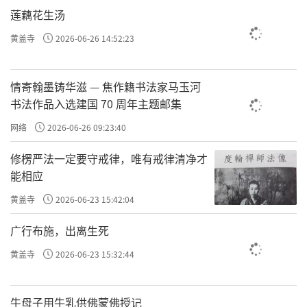
有影响，但先天，你本身是积极的，消极的，
莲藕花生汤
从小就能看出来。我们说3岁看大，7岁看老，
黄盖寺
2026-06-26 14:52:23
看什么？就看你的情绪和你的智力。他还没有
被后天给污染太多，他就已经呈现出来不同的
情寄翰墨铸华滋 — 焦作籍书法家马玉河
情绪状态。这不就是先天吗？
书法作品入选建国 70 周年主题邮集
情绪就是命啊。就刚才说的
。云
妄念相缠
网络
2026-06-26 09:23:40
谷禅师说袁了凡，你被妄念给缠缚了。妄念产
修楞严法一定要守戒律，唯有戒律清净才
生情绪，所有的情绪背后对应的都是信念。同
能相应
样一个问题，有的人看待很积极，有的人看待
黄盖寺
2026-06-23 15:42:04
很消极，看待这个问题的角度是信念，而这个
广行布施，出离生死
决定了他面对这个问题是积极、还是消极。
黄盖寺
2026-06-23 15:32:44
所以，人没有命吗？人天生情绪不一样，
而情绪又决定了你人生的85%，那就是情绪决
牛母子用牛乳供佛蒙佛授记