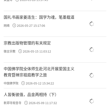
情绪。
和
，为什么我们命不能越来越
极善
极恶
国礼书画家姜连生：国学为魂，笔墨载道
好，或者我们命没有变得越来越差，比较平
网络
2026-05-27 15:17:06
淡、平庸，因为我们大部分人的念是比较平庸
的念，不是极恶的念、也不是极善的念，所以
宗教出版物管理的有关规定
一辈子就像袁了凡之前，不坏也不好，就是个
微言宗教
2026-05-15 11:03:12
普通人、平常人。
中国佛学院全体师生赴河北开展爱国主义
教育暨禅宗祖庭教学之旅
往期回顾
中国佛学院
2026-05-12 15:34:22
许方勇解读《了凡四训》（一）
人皆衡彼值，品金两相持（下）
许方勇解读《了凡四训》（二）
新郑寺观音寺
2026-05-09 11:17:32
许方勇解读《了凡四训》（三）