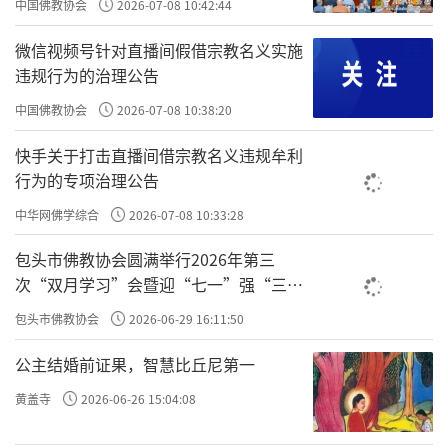
能量，能量就是物质。但是这个能量不一样，
中国佛教协会
2026-07-08 10:42:44
我们大家都知道的一句话：“一个人的成功，
微信视频号针对直播间假借宗教名义实施
智商只占15%，情商占85%。”我们以为情商
违规行为的治理公告
是会处理人际关系、会说话、会待人处事；不
中国佛教协会
2026-07-08 10:38:20
是。情商是管理情绪的能力，这叫情商。我们
快手关于打击直播间借宗教名义违规牟利
现在很多人情商是很低的。我们很重视智商，
行为的专项治理公告
但是决定你人生成功85%的是情商。情商就是
中华网佛学综合
2026-07-08 10:33:28
情绪，就是能量水平，这是科学告诉我们的。
包头市佛教协会圆满举行2026年第三
我们也能看到，每个人情绪水平不一样，
次“双月学习”会暨迎“七一”强“三
爱”主题书画笔会
天生的，有的人就积极、有的人就消极，从娘
包头市佛教协会
2026-06-29 16:11:50
胎里带出来的。我们说聪明程度从娘胎里带出
公主结婚前证果，智慧比丘尼第一
来的，这个孩子很聪明，学什么都会；那个孩
黄盖寺
2026-06-26 15:04:08
子很笨。情商、情绪也是带过来的。后天对你