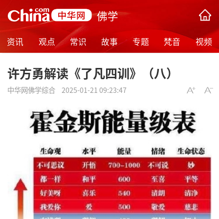
佛学
资讯
观点
常识
故事
专题
梵音
视频
许方勇解读《了凡四训》（八）
中华网佛学综合
2025-01-21 09:23:47