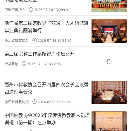
往下蓝色的就是理智、宽恕、主动、淡
中国佛教协会
2026-07-20 13:00:40
定，能量值从250～400，能量值就要低一些
浙江省第二届宗教界“双通”人才研修班
了。我们可以说红色的叫感性，蓝色的叫理
毕业典礼圆满举行
性；红色的是积极的心态。
浙江省佛教协会
2026-07-13 16:34:10
再往下绿色和灰色，绿色从200到100能量
第三届宗教工作高端智库论坛召开
值，有勇气、骄傲、愤怒、欲望、恐惧，这主
统战新语
2026-07-13 16:22:05
要就是
“情绪”
。我们很多人贪嗔痴慢疑，怨
恨恼怒烦。到最下面100以下灰色的悲伤、冷
衢州市佛教协会召开四届四次会长会议暨
淡、罪恶感、羞愧，它的情绪是失望、绝望、
四次理事会议
自责、自闭……很多这样的情绪。
浙江省佛教协会
2026-07-09 09:00:00
我们现在都知道，你是能量，这个也没有
中国佛教协会2026年汉传佛教教职人员培
训班（第一期）在京举办
人会怀疑吧。因为我们都是能量嘛，物质就是