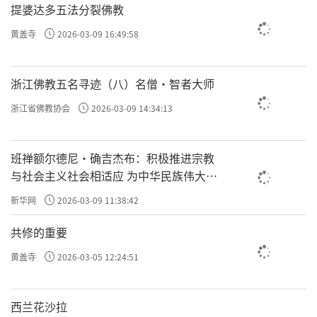
提婆达多五法分裂佛教
黄盖寺
2026-03-09 16:49:58
浙江佛教五名寻迹（八）名僧·智者大师
浙江省佛教协会
2026-03-09 14:34:13
班禅额尔德尼·确吉杰布：积极推进宗教
与社会主义社会相适应 为中华民族伟大复
兴贡献力量
新华网
2026-03-09 11:38:42
共修的重要
黄盖寺
2026-03-05 12:24:51
西兰花沙拉