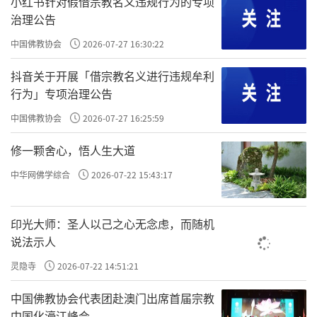
小红书针对假借宗教名义违规行为的专项
个表再跟大家说一下人到底有没有命。霍金斯
治理公告
是美国的一个科学家，他研究了几十年，总结
中国佛教协会
2026-07-27 16:30:22
了这个能量表，这是科学。我们很多人信科学
抖音关于开展「借宗教名义进行违规牟利
嘛，来看一下
“霍金斯能量表”
：
行为」专项治理公告
它有4个颜色，从上往下红色、蓝色、绿
中国佛教协会
2026-07-27 16:25:59
色、灰色。
修一颗舍心，悟人生大道
从上往下，它能量级不一样。大家看
“能
中华网佛学综合
2026-07-22 15:43:17
量”
数字，最高的能量700～1000，它的
“水
平”
是开悟，
“情绪”
是不可说，
“生命状
印光大师：圣人以己之心无念虑，而随机
态”
是妙。再往下的能量是500以上，爱、喜
说法示人
悦、和平，意味着如果你是爱、喜悦、和平的
灵隐寺
2026-07-22 14:51:21
状态，你的能量在500以上，是很高的。当然，
中国佛教协会代表团赴澳门出席首届宗教
如果你开悟就1000了。
中国化濠江峰会