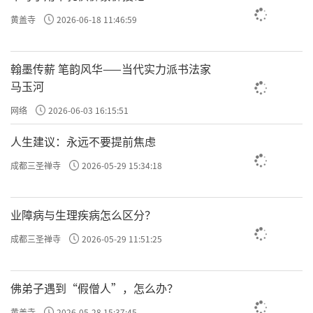
定命运。而情绪，先天你出生的时候，你不是
黄盖寺
2026-06-18 11:46:59
一张白纸，所以命里注定，如果你不去改命，
比如说你的能量值是在下面绿色和灰色，你不
翰墨传薪 笔韵风华——当代实力派书法家
把能量值变成红色，你命好不了；绿色和灰色
马玉河
就是命不好，在红色就是命好。
网络
2026-06-03 16:15:51
袁了凡或者古圣先贤，让你做的就是来到
人生建议：永远不要提前焦虑
并待在红色的地方，也就是开悟、爱、喜悦、
成都三圣禅寺
2026-05-29 15:34:18
和平，是这么个状态，这是科学讲的。如果你
还不信命，那么你多了解一些前沿的科学，量
业障病与生理疾病怎么区分？
子物理学等等。
成都三圣禅寺
2026-05-29 11:51:25
我们再回到
人未能无心，终为阴阳所缚。
，每个人都有妄念，有妄想执着。
人未能无心
佛弟子遇到“假僧人”，怎么办？
刚才说的《霍金斯能量表》，你有很多的负面
黄盖寺
2026-05-28 15:37:45