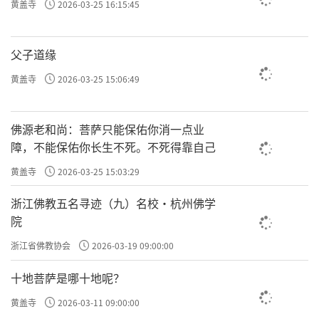
黄盖寺
2026-03-25 16:15:45
到这里，才真正能叫“定”了（无功用）。
父子道缘
经文最后总结说：「此之九种心不流散，名之为
黄盖寺
2026-03-25 15:06:49
住」，这九种状态，心都不会离开所缘境，所以
叫“住”。
佛源老和尚：菩萨只能保佑你消一点业
障，不能保佑你长生不死。不死得靠自己
「应知以此不散之言，与坚执等皆相配属」，这
黄盖寺
2026-03-25 15:03:29
里是说，前面这九种住心，虽然状态各不相同，
浙江佛教五名寻迹（九）名校·杭州佛学
但它们的共同特点就是对所缘境做到了“不散、不
院
异、不离”。
浙江省佛教协会
2026-03-19 09:00:00
十地菩萨是哪十地呢？
总的来说，从初住到调顺住，我们对治的基本上
黄盖寺
2026-03-11 09:00:00
散乱
都是
。