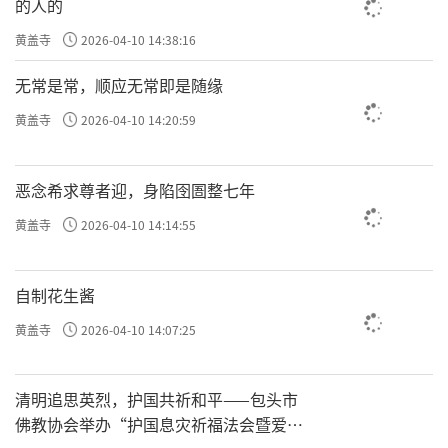
的人的
逸、失念、散乱、不正知）都能被压住。
黄盖寺
2026-04-10 14:38:16
无常是常，顺应无常即是随缘
前面的“调柔住”，只是对外界的欲望没了兴趣；到
黄盖寺
2026-04-10 14:20:59
这里，连内在的这些烦恼念头，也都被压下去，
不让它起来了。
恶念希求尊者迎，身陷囹圄整七年
黄盖寺
2026-04-10 14:14:55
所以说“定能伏惑”，就是这个道理。
自制花生酱
功用
八、
住：「次于后时以加行心于所缘境无间
黄盖寺
2026-04-10 14:07:25
随转一缘而住，名为功用住。」
清明追思英烈，护国共祈和平——包头市
这时候，还需要用一点点力，把那些最细微的昏
佛教协会举办“护国息灾祈福法会暨爱国
沉和散乱都给对治掉。