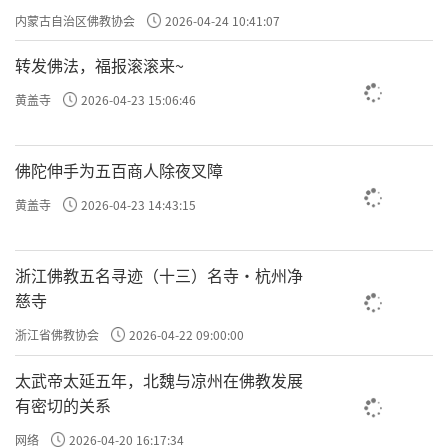
专题学习会
内蒙古自治区佛教协会
2026-04-24 10:41:07
六、寂静住：「于此喜爱，以无爱心对治生时，
转发佛法，福报滚滚来~
无所爱乐其心安静，名寂静住。」
黄盖寺
2026-04-23 15:06:46
佛陀伸手为五百商人除夜叉障
黄盖寺
2026-04-23 14:43:15
浙江佛教五名寻迹（十三）名寺·杭州净
慈寺
浙江省佛教协会
2026-04-22 09:00:00
太武帝太延五年，北魏与凉州在佛教发展
有密切的关系
网络
2026-04-20 16:17:34