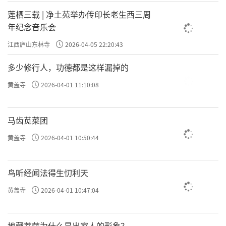
莲栖三载 | 净土苑举办传印长老生西三周
年纪念音乐会
江西庐山东林寺
2026-04-05 22:20:43
多少修行人，功德都是这样漏掉的
黄盖寺
2026-04-01 11:10:08
马齿苋菜团
黄盖寺
2026-04-01 10:50:44
鸟听经闻法得生忉利天
黄盖寺
2026-04-01 10:47:04
不过呢，到这第八住，还都是在用力的过程。
地藏菩萨为什么是出家人的形象？