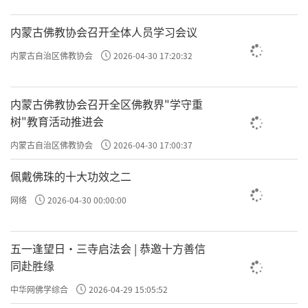
内蒙古佛教协会召开全体人员学习会议
内蒙古自治区佛教协会
2026-04-30 17:20:32
刚开始修，心肯定不习惯，会乱动，感觉不舒
服。这时候怎么办呢？
内蒙古佛教协会召开全区佛教界"学守重
树"教育活动推进会
要“挫令微细”，就像拿个锉子，把一块粗糙的木头
内蒙古自治区佛教协会
2026-04-30 17:00:37
反复打磨，直到它变得光滑，让心慢慢澄净下
佩戴佛珠的十大功效之二
来。
网络
2026-04-30 00:00:00
覆审
三、
住：「若依托此有乱心生，更覆审查缘
五一逢望日・三寺启法会 | 恭邀十方善信
境而住，名为覆审住。」
同赴胜缘
中华网佛学综合
2026-04-29 15:05:52