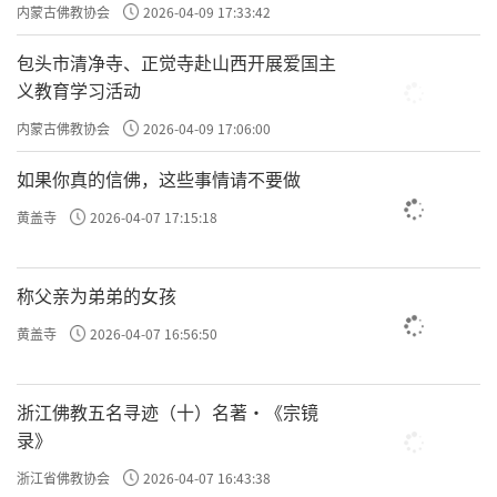
主义电影观影活动”
内蒙古佛教协会
2026-04-09 17:33:42
包头市清净寺、正觉寺赴山西开展爱国主
“一缘而住”就是“心一境性”，心里只有一个专一的
义教育学习活动
念头，特别沉静，干净得不得了。
内蒙古佛教协会
2026-04-09 17:06:00
如果你真的信佛，这些事情请不要做
心和境之间几乎没有缝隙，连“离开”的念头都没
一趣
有，完全是绑在了一起，达到“专注
”。
黄盖寺
2026-04-07 17:15:18
称父亲为弟弟的女孩
黄盖寺
2026-04-07 16:56:50
浙江佛教五名寻迹（十）名著·《宗镜
录》
浙江省佛教协会
2026-04-07 16:43:38