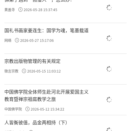
境，把心收回来，聚精会神，别让它往外跑。
黄盖寺
2026-05-28 15:37:45
修禅定有松有紧，刚开始这个坚执的阶段，就是
国礼书画家姜连生：国学为魂，笔墨载道
要用力大一点，跟自己那个散乱的老毛病对抗，
得拿出全力以赴的劲头来。
网络
2026-05-27 15:17:06
宗教出版物管理的有关规定
二、正念住：「次于后时令其正念流注不断，名
正念住。」
微言宗教
2026-05-15 11:03:12
正念
中国佛学院全体师生赴河北开展爱国主义
所谓“
”，就是心不能离开目标。你得锁定它，
教育暨禅宗祖庭教学之旅
别让它跑了，要一个念头接一个念头地安住。
中国佛学院
2026-05-12 15:34:22
人皆衡彼值，品金两相持（下）