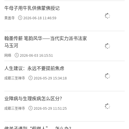
慢慢地，你专注的时间变长了，80%的时间都能
牛母子用牛乳供佛蒙佛授记
保持专注，感觉不那么辛苦了，这就好比是覆审
黄盖寺
2026-06-18 11:46:59
住……
翰墨传薪 笔韵风华——当代实力派书法家
你看，这就是一个不断深入的过程。
马玉河
网络
2026-06-03 16:15:51
经文里说：「于彼住中差别有九」，意思就是
人生建议：永远不要提前焦虑
九种
说，“住”的深浅程度，有
差别。
成都三圣禅寺
2026-05-29 15:34:18
一、初住：「若于最初学缘境时，其心坚执名最
业障病与生理疾病怎么区分？
初住。」
成都三圣禅寺
2026-05-29 11:51:25
这个时候，就是让你“死心眼”，只管好你的所缘
佛弟子遇到“假僧人”，怎么办？