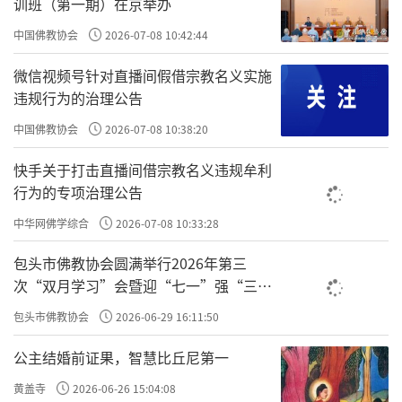
训班（第一期）在京举办
中国佛教协会
2026-07-08 10:42:44
微信视频号针对直播间假借宗教名义实施
违规行为的治理公告
中国佛教协会
2026-07-08 10:38:20
快手关于打击直播间借宗教名义违规牟利
行为的专项治理公告
中华网佛学综合
2026-07-08 10:33:28
包头市佛教协会圆满举行2026年第三
次“双月学习”会暨迎“七一”强“三
在
《瑜伽师地论》
、《现观庄严论》、《阿含
爱”主题书画笔会
包头市佛教协会
2026-06-29 16:11:50
经》、《菩提道次第略论》这些大经大论里，只
要讲到禅修，都离不开“九住心”。
公主结婚前证果，智慧比丘尼第一
黄盖寺
2026-06-26 15:04:08