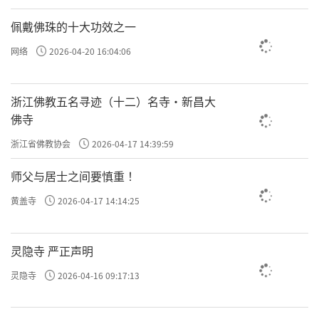
佩戴佛珠的十大功效之一
网络
2026-04-20 16:04:06
浙江佛教五名寻迹（十二）名寺·新昌大
佛寺
浙江省佛教协会
2026-04-17 14:39:59
师父与居士之间要慎重 ！
黄盖寺
2026-04-17 14:14:25
前面不是说有喜乐的感觉生起来了吗？人一有这
种舒服的感觉，就容易贪着，舍不得。
灵隐寺 严正声明
灵隐寺
2026-04-16 09:17:13
警惕
这时候就要
了，要用“无爱心”来对治，平等地
看待它，把这个情绪降下来。