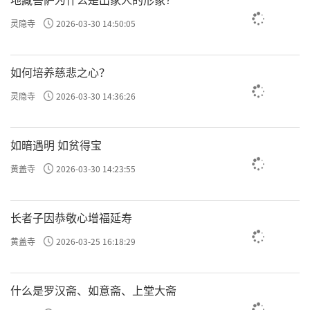
任运
九、
住：「次于后时于所缘境心无加行任运
灵隐寺
2026-03-30 14:50:05
随流无间入定缘串习道，名任-运住。」
如何培养慈悲之心？
到这儿，就千万别再用力了，平平等等地维持在
灵隐寺
2026-03-30 14:36:26
这个状态就行。你不用功，不使用方法，心也不
会散乱昏沉了。
如暗遇明 如贫得宝
黄盖寺
2026-03-30 14:23:55
“任运随流”有点像惯性的作用，你不需要刻意去用
心，它也能自然而然地运转，不会间断。
长者子因恭敬心增福延寿
黄盖寺
2026-03-25 16:18:29
为什么能这样？因为“缘串习道”，前面你一直反复
习惯
地练习，最后形成了一种
。
什么是罗汉斋、如意斋、上堂大斋