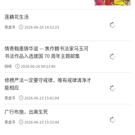
欲界
作为
定的层次，它其实是比较容易理解的，
就算咱们自己没修到那个份上，也能把它讲明
莲藕花生汤
白。
黄盖寺
2026-06-26 14:52:23
咱们拿“听课”打个比方：
情寄翰墨铸华滋 — 焦作籍书法家马玉河
书法作品入选建国 70 周年主题邮集
此时此刻，你专心听我讲课，脑子里没别的杂
网络
2026-06-26 09:23:40
念，这就叫初住。
修楞严法一定要守戒律，唯有戒律清净才
能相应
可这状态持续不了太久，一不小心就走神了，但
黄盖寺
2026-06-23 15:42:04
察觉
你立马能
到，又把心给拉回来，继续专注听
广行布施，出离生死
课，这就
叫
正念
住
。
黄盖寺
2026-06-23 15:32:44