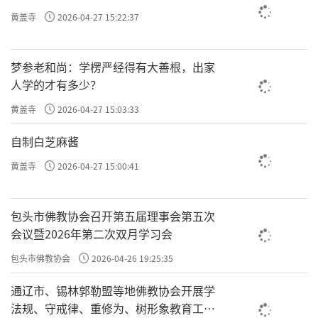
内收了。
黄盖寺
2026-04-27 15:22:37
五、调柔住：「次于后时对治生起，心得自在生
梦参老和尚：学楞严经得有大善根，出家
欢喜时，名调柔住。」
人学的才有多少？
黄盖寺
2026-04-27 15:03:33
从这里开始，就能对治内外的一些烦恼了。调伏
自制白芝麻酱
调柔
了，心就变得
。
黄盖寺
2026-04-27 15:00:41
你的身心已经慢慢习惯待在这个所缘境上了，对
包头市佛教协会召开第五届理事会第五次
外面的五欲六尘越来越没兴趣，身体和心理都会
会议暨2026年第二次双月学习会
产生变化，会出现一些觉受（比如“
八触
”：动、
包头市佛教协会
2026-04-26 19:25:35
痒、轻、重、滑、涩、冷、暖等等）。
通辽市、锡林郭勒盟等地佛教协会开展学
法规、守戒律、重修为、树形象教育工作
这个时候，心会特别安稳、愉悦。