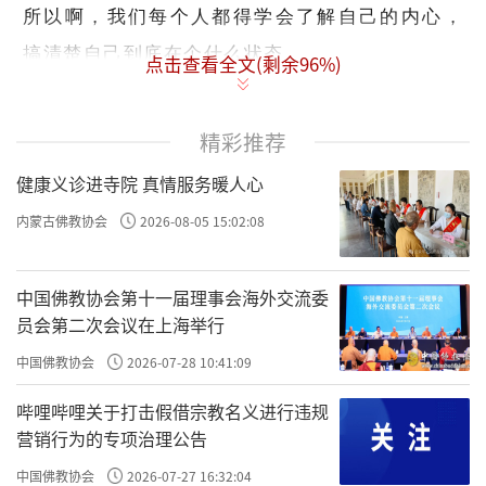
所以啊，我们每个人都得学会了解自己的内心，
搞清楚自己到底在个什么状态。
点击查看全文(剩余
96
%)
这个“九住心”呢，就好比是一个从“不会用
精彩推荐
用心
心”到“学会
”的完整流程。
健康义诊进寺院 真情服务暖人心
内蒙古佛教协会
2026-08-05 15:02:08
整个过程，就是为了让心能安住，既没有散乱，
也能牢牢地缘在一个地方、维持得住。等到没有
中国佛教协会第十一届理事会海外交流委
昏沉了，你再慢慢地把劲儿松开，学会不用力，
员会第二次会议在上海举行
别死死地抓着你那个所缘境。
中国佛教协会
2026-07-28 10:41:09
哔哩哔哩关于打击假借宗教名义进行违规
只要能维持住，那个力量用得越小、越松，效果
营销行为的专项治理公告
就越好（当然了，可不是让你懈怠放逸啊），慢
中国佛教协会
2026-07-27 16:32:04