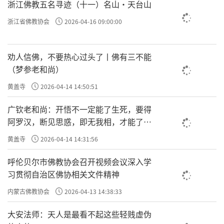
浙江佛教五名寻迹（十一）名山·天台山
浙江省佛教协会
2026-04-16 09:00:00
因为这个“喜”会干扰你的定心，你必须得把它舍
掉。就像修
四禅
，“离生喜乐、定生喜乐、离喜
劝人信佛，不要热心过头了丨佛有三不能
妙乐、舍念清净”，都是一层一层地把前面的好感
（梦参老和尚）
觉给舍掉，最后才能平等地安住在境上。
黄盖寺
2026-04-14 14:50:51
广钦老和尚：开悟不一定能了生死，要得
七、降伏住：「次于后时所有已生未生重障烦恼
阿罗汉，断见思惑，即无我相，才能了生
死
为降伏故，名降伏住。」
黄盖寺
2026-04-14 14:31:56
呼伦贝尔市佛教协会召开视频会议深入学
到了这一步，已经能把烦恼给伏下去了。
习贯彻自治区佛协相关文件精神
内蒙古佛教协会
2026-04-13 14:38:33
五
盖
内心的“
”（贪、嗔、昏睡、掉悔、
大安法师：天人是最看不起这些轻贱虚伪
疑）、“八随烦恼”（掉举、昏沉、不信、懈怠、放