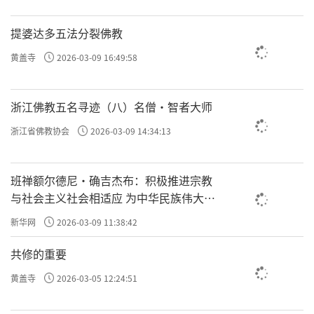
提婆达多五法分裂佛教
等到了寂静住，就要开始对治昏沉了。
黄盖寺
2026-03-09 16:49:58
修行啊，首先得过了“掉举”这一关，可当你安住久
浙江佛教五名寻迹（八）名僧·智者大师
了，又很容易犯困，生起昏沉。
浙江省佛教协会
2026-03-09 14:34:13
昏沉
一起来，就要用寂静住里讲的方法来对治。
班禅额尔德尼·确吉杰布：积极推进宗教
与社会主义社会相适应 为中华民族伟大复
直到你达到最极寂静的时候，那些最微细的昏沉
兴贡献力量
新华网
2026-03-09 11:38:42
和掉举会同时冒出来，这时候也一样要对治掉。
共修的重要
责任编辑：勉淳
黄盖寺
2026-03-05 12:24:51