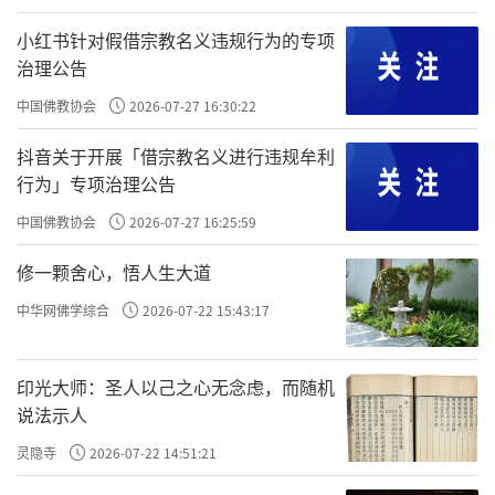
等持
慢地就能达到一种“
”的状态。
小红书针对假借宗教名义违规行为的专项
治理公告
你要是一直在那儿使猛劲，作意太强，那心就会
中国佛教协会
2026-07-27 16:30:22
很粗，是没办法得定的。
抖音关于开展「借宗教名义进行违规牟利
行为」专项治理公告
要知道，在修定、训练心专注的这个过程中，每
中国佛教协会
2026-07-27 16:25:59
一个阶段都有它深、浅、粗、细的差别。
修一颗舍心，悟人生大道
中华网佛学综合
2026-07-22 15:43:17
那什么叫“住心”呢？
印光大师：圣人以己之心无念虑，而随机
专注
就是你的心，能
在所缘境上，并且能专注多
说法示人
久。这个能力，就是“住心”。而这九个层次的“住
灵隐寺
2026-07-22 14:51:21
心”，它们共通的一个特点，就是没有散乱。