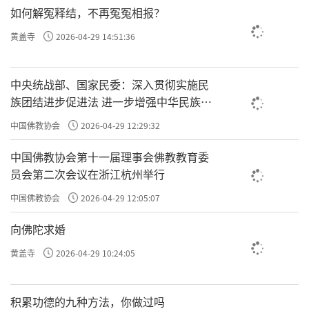
在持续专注的过程中，偶尔还是会溜号，一不小
如何解冤释结，不再冤冤相报？
心被干扰，把所缘给弄丢了。这时候，你得立刻
黄盖寺
2026-04-29 14:51:36
把它再找回来。这个“覆”字，通“复”，就是返回、
回来的意思。
中央统战部、国家民委：深入贯彻实施民
族团结进步促进法 进一步增强中华民族凝
聚力向心力
四、后别住：「次于后时转得差别，名后别
中国佛教协会
2026-04-29 12:29:32
住。」
中国佛教协会第十一届理事会佛教教育委
员会第二次会议在浙江杭州举行
近住
这个也叫“
”。功夫到这儿就又进了一步。心念
中国佛教协会
2026-04-29 12:05:07
刚一动，还没跑远呢，你就能警觉到，马上就把
向佛陀求婚
它拽回来。
黄盖寺
2026-04-29 10:24:05
这说明你那颗习惯向外跑的心，开始转向了，往
积累功德的九种方法，你做过吗