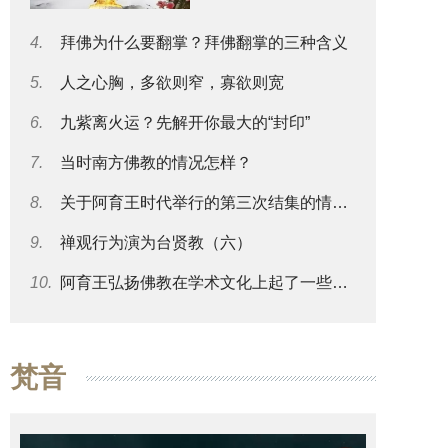
4.
拜佛为什么要翻掌？拜佛翻掌的三种含义
5.
人之心胸，多欲则窄，寡欲则宽
6.
九紫离火运？先解开你最大的“封印”
7.
当时南方佛教的情况怎样？
8.
关于阿育王时代举行的第三次结集的情况可否再谈一些？
9.
禅观行为演为台贤教（六）
10.
阿育王弘扬佛教在学术文化上起了一些什么影响？
梵音