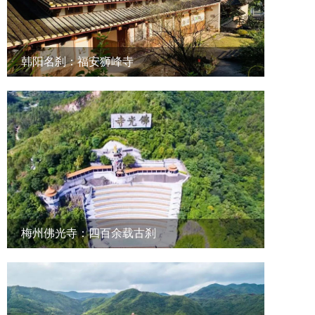
韩阳名刹：福安狮峰寺
梅州佛光寺：四百余载古刹