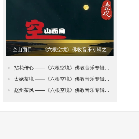
空山面目——《六根空境》佛教音乐专辑之
意观•禅道
拈花传心 ——《六根空境》佛教音乐专辑之身观•花道
太姥茶境 ——《六根空境》佛教音乐专辑之舌观•茶道(2)
赵州茶风 ——《六根空境》佛教音乐专辑之舌观•茶道(1)