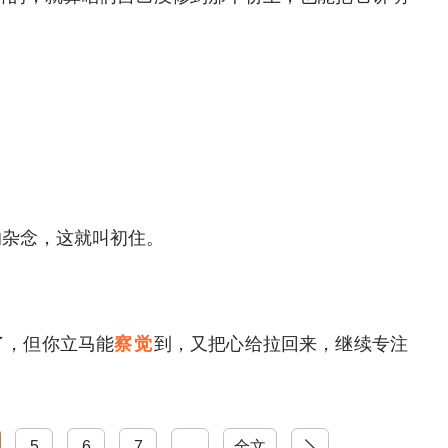
的杂念，这就叫初住。
了，但你立马能
察觉
到，又把心给拉回来，继续专注
5
6
7
...
下一页
全文