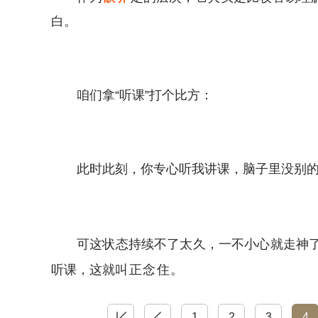
白。
咱们拿“听课”打个比方：
此时此刻，你专心听我讲课，脑子里没别
可这状态持续不了太久，一不小心就走神
听课，这就
叫
正念
住
。
首页
上一页
1
2
3
4