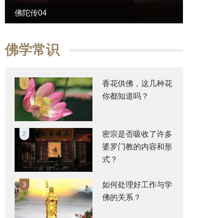
佛陀传04
佛陀传
佛学常识
1
香花供佛，这几种花
你都知道吗？
2
密宗是否吸收了许多
婆罗门教的内容和形
式？
3
如何处理好工作与学
佛的关系？