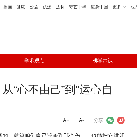
插画
健康
公益
优选
法制
守艺中华
应急中国
更多
地
学术观点
佛学常识
从“心不由己”到“运心自
A+
微信
A-
微博
分享
解的，就算咱们自己没修到那个份上，也能把它讲明