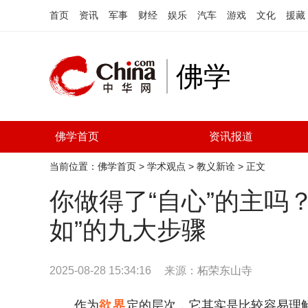
首页
资讯
军事
财经
娱乐
汽车
游戏
文化
援藏
佛学
佛学首页
资讯报道
当前位置：
佛学首页
>
学术观点
>
教义新诠
> 正文
你做得了“自心”的主吗？
如”的九大步骤
2025-08-28 15:34:16
来源：
柘荣东山寺
作为
欲界
定的层次，它其实是比较容易理