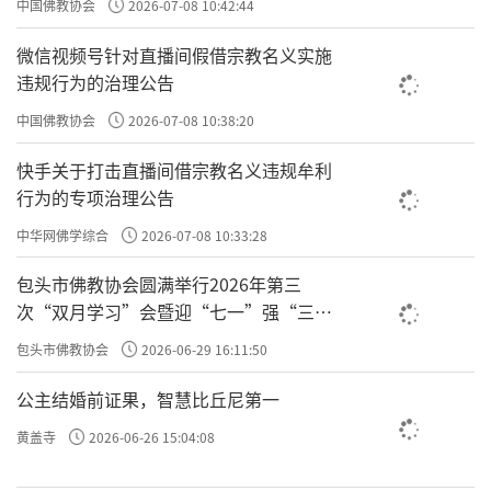
中国佛教协会
2026-07-08 10:42:44
你要做格物致知，讲课让你明白格物致知就是
微信视频号针对直播间假借宗教名义实施
为了让你具备这三心。你明白了人生的真相，
违规行为的治理公告
你才会有敬畏心，你才会知道
这么重要。格
耻
中国佛教协会
2026-07-08 10:38:20
物致知是人生头等大事，没有什么事情比格物
快手关于打击直播间借宗教名义违规牟利
致知更重要，就是让你具备
。袁了凡又用
勇心
行为的专项治理公告
他自己的话跟大家讲了一下格物致知的重要
中华网佛学综合
2026-07-08 10:33:28
性。
包头市佛教协会圆满举行2026年第三
原文：然人之过，有从事上改者，有从理上改
次“双月学习”会暨迎“七一”强“三
爱”主题书画笔会
者，有从心上改者。工夫不同，效验亦异。
包头市佛教协会
2026-06-29 16:11:50
很重要啊，改过：
、
、
。
事上改
理上改
心上改
公主结婚前证果，智慧比丘尼第一
——格物致知。
——比如，今日杀
心上改
事上改
黄盖寺
2026-06-26 15:04:08
生明日不杀，今日骂人明日不骂，这个对你改