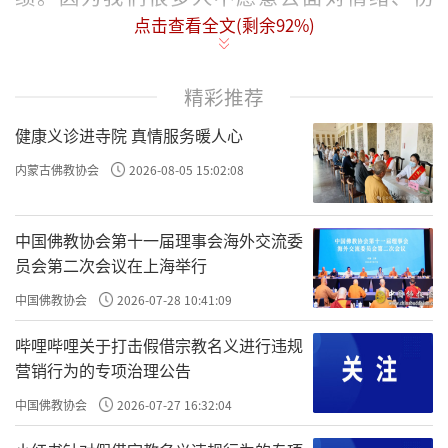
点击查看全文(剩余
92
%)
痛。你做过格物致知，你就知道了，有时候是
身体疼痛，有时候是过往的经历让你心如刀
割，你不愿意再把这个伤血淋淋的呈现在自己
精彩推荐
的面前。所以你逃避、你转移、你压抑……这
健康义诊进寺院 真情服务暖人心
就是没有
，所以能够做格物致知的，是真
勇心
内蒙古佛教协会
2026-08-05 15:02:08
的大丈夫、真英雄，这就是第一稀有之人。
中国佛教协会第十一届理事会海外交流委
原文：人不改过，多是因循退缩，吾须奋然振
员会第二次会议在上海举行
作，不用迟疑，不烦等待，小者如芒刺在肉，
中国佛教协会
2026-07-28 10:41:09
速与抉剔；大者如毒蛇啮指，速与斩除。无丝
毫凝滞，此风雷之所以为益也。
哔哩哔哩关于打击假借宗教名义进行违规
营销行为的专项治理公告
，过往的习气，你就往后缩，不敢
是因循退缩
中国佛教协会
2026-07-27 16:32:04
去往前走，不敢穿越情绪的海洋，不敢穿越这