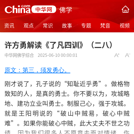
佛学
资讯
观点
常识
故事
专题
梵音
视频
许方勇解读《了凡四训》（二八）
中华网佛学综合
2025-06-10 00:00:01
原文：第三，须发勇心。
刚才说了，孔子说的“知耻近乎勇”。做格物
致知的人，是真的勇士。你不要以为，攻城略
地、建功立业叫勇士。制服己心，强于攻城。
就是王阳明说的“破山中贼易，破心中贼
难”。如果你能破心中贼，此大丈夫不世之功
绩。因为我们很多人不愿意去面对情绪、伤