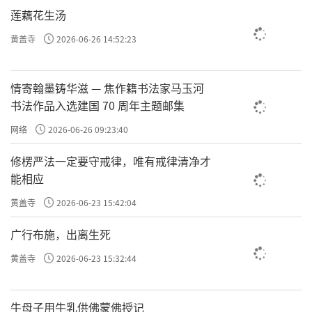
命效果微乎其微。理上改——讲道理，吃肉，吃
莲藕花生汤
肉就得杀生，小动物多可怜啊，它也有生命
黄盖寺
2026-06-26 14:52:23
啊，把它杀了来养自己，不好，还是吃素吧，
这
，效果也一般。真正的
——
，
理上改
改
心上改
情寄翰墨铸华滋 — 焦作籍书法家马玉河
罪从心起,将心忏，因为心是一切的根，所以袁
书法作品入选建国 70 周年主题邮集
了凡也讲
，改过的三个境
工夫不同，效验亦异
网络
2026-06-26 09:23:40
界，
、
、
，由低到高，你
事上改
理上改
心上改
修楞严法一定要守戒律，唯有戒律清净才
只有做到最高最根本的
——格物致知，才
心上改
能相应
能真的改命。
黄盖寺
2026-06-23 15:42:04
所以《了凡四训》有究竟的地方，也有不究竟
广行布施，出离生死
的地方，我们把不究竟的地方把它剔除，把究
黄盖寺
2026-06-23 15:32:44
竟的地方提炼出来，这样你会发现它跟我们一
直跟大家讲的“阳明心学”、“孔孟之
牛母子用牛乳供佛蒙佛授记