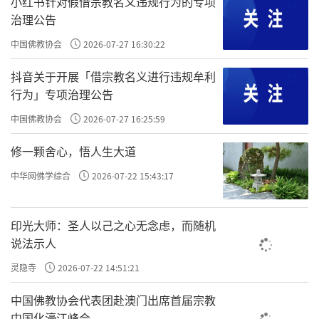
小红书针对假借宗教名义违规行为的专项
个痛苦，你从情绪的海洋、从痛苦中又缩回来
治理公告
了。所以要
。
发勇心
中国佛教协会
2026-07-27 16:30:22
吾须奋然振作，不用迟疑，不烦等待，小者如
抖音关于开展「借宗教名义进行违规牟利
芒刺在肉，速与抉剔；大者如毒蛇啮指，速与
行为」专项治理公告
，还是你要当机立断，勇于面对。
扎到
斩除
刺
中国佛教协会
2026-07-27 16:25:59
肉里，
咬了你的手，这个时候你是没有办
毒蛇
修一颗舍心，悟人生大道
法去思考或者说怎么办，你这个时候要当机立
中华网佛学综合
2026-07-22 15:43:17
断、不能迟疑，也就是说，当情绪来的时候你
不要想着把地拖完再去格吧；把碗洗完再去格
印光大师：圣人以己之心无念虑，而随机
吧；把抖音刷完再去格吧……不是的。就算你
说法示人
此刻正在路上开车，情绪来了，一下感觉不舒
灵隐寺
2026-07-22 14:51:21
服，路边有停车位，把车停到路边去格。如果
你没有急迫又重要的事情要做的话，你只是下
中国佛教协会代表团赴澳门出席首届宗教
中国化濠江峰会