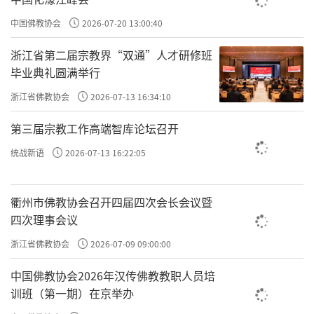
班要回家，你就不必说把车开到家、上楼喝口
中国佛教协会
2026-07-20 13:00:40
水，然后舒舒服服的再去格物致知，那个时候
等你到家，可能情绪没了。所以把车停在路
浙江省第二届宗教界“双通”人才研修班
毕业典礼圆满举行
边，这个时候好好的去格物致知。
浙江省佛教协会
2026-07-13 16:34:10
，风雷益是
无丝毫凝滞，此风雷之所以为益也
第三届宗教工作高端智库论坛召开
易经中的一卦，益卦。风雷益，君子见善则
迁，有过则改。（《易经》益卦）。风雷为
统战新语
2026-07-13 16:22:05
益，迅速、果断、坚决。迁善改过，不要有
丝
，这是
。
衢州市佛教协会召开四届四次会长会议暨
毫凝滞
勇心
四次理事会议
原文：具是三心，则有过斯改，如春冰遇日，
浙江省佛教协会
2026-07-09 09:00:00
何患不消乎？
中国佛教协会2026年汉传佛教教职人员培
袁了凡讲，在你真真正正改过之前，你先有
训班（第一期）在京举办
三颗心：
、
和
。我们跟大家说，
耻心
畏心
勇心