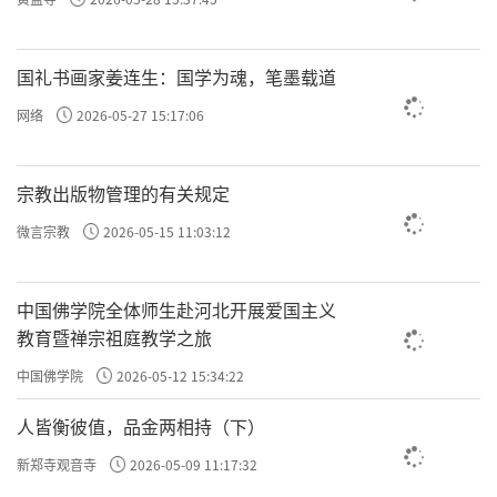
许方勇解读《了凡四训》（八）
国礼书画家姜连生：国学为魂，笔墨载道
许方勇解读《了凡四训》（九）
网络
2026-05-27 15:17:06
许方勇解读《了凡四训》（十）
许方勇解读《了凡四训》（十一）
宗教出版物管理的有关规定
微言宗教
2026-05-15 11:03:12
许方勇解读《了凡四训》（十二）
许方勇解读《了凡四训》（十三）
中国佛学院全体师生赴河北开展爱国主义
教育暨禅宗祖庭教学之旅
许方勇解读《了凡四训》（十四）
中国佛学院
2026-05-12 15:34:22
许方勇解读《了凡四训》（十五）
人皆衡彼值，品金两相持（下）
许方勇解读《了凡四训》（十六）
新郑寺观音寺
2026-05-09 11:17:32
许方勇解读《了凡四训》（十七）