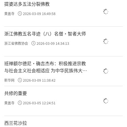
提婆达多五法分裂佛教
黄盖寺
2026-03-09 16:49:58
浙江佛教五名寻迹（八）名僧·智者大师
浙江省佛教协会
2026-03-09 14:34:13
班禅额尔德尼·确吉杰布：积极推进宗教
与社会主义社会相适应 为中华民族伟大复
兴贡献力量
新华网
2026-03-09 11:38:42
共修的重要
黄盖寺
2026-03-05 12:24:51
西兰花沙拉