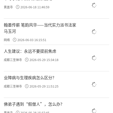
道”、“尧舜心法”教给我们的是一脉相承
黄盖寺
2026-06-18 11:46:59
的，也就是求其放心、也就是道心、也就是良
知，这样就够了，你就能逆天改命。
翰墨传薪 笔韵风华——当代实力派书法家
马玉河
往期回顾
网络
2026-06-03 16:15:51
许方勇解读《了凡四训》（一）
人生建议：永远不要提前焦虑
许方勇解读《了凡四训》（二）
成都三圣禅寺
2026-05-29 15:34:18
许方勇解读《了凡四训》（三）
业障病与生理疾病怎么区分？
许方勇解读《了凡四训》（四）
成都三圣禅寺
2026-05-29 11:51:25
许方勇解读《了凡四训》（五）
许方勇解读《了凡四训》（六）
佛弟子遇到“假僧人”，怎么办？
许方勇解读《了凡四训》（七）
黄盖寺
2026-05-28 15:37:45