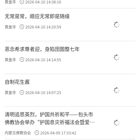
黄盖寺
2026-04-10 14:38:16
无常是常，顺应无常即是随缘
黄盖寺
2026-04-10 14:20:59
恶念希求尊者迎，身陷囹圄整七年
黄盖寺
2026-04-10 14:14:55
自制花生酱
黄盖寺
2026-04-10 14:07:25
清明追思英烈，护国共祈和平——包头市
佛教协会举办“护国息灾祈福法会暨爱国
主义电影观影活动”
内蒙古佛教协会
2026-04-09 17:33:42