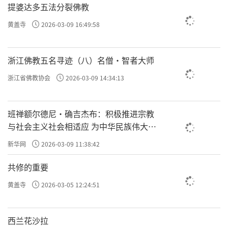
提婆达多五法分裂佛教
黄盖寺
2026-03-09 16:49:58
浙江佛教五名寻迹（八）名僧·智者大师
浙江省佛教协会
2026-03-09 14:34:13
班禅额尔德尼·确吉杰布：积极推进宗教
与社会主义社会相适应 为中华民族伟大复
兴贡献力量
新华网
2026-03-09 11:38:42
共修的重要
黄盖寺
2026-03-05 12:24:51
西兰花沙拉