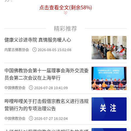
点击查看全文(剩余
58
%)
许多人因为无法解决困难，干脆自暴自
弃，放弃生命的意义。
精彩推荐
其实，面临困境、知道困境，这是件好
健康义诊进寺院 真情服务暖人心
事，但是人为什么不能接受困境呢？
内蒙古佛教协会
2026-08-05 15:02:08
这是因为没有做好迎接困境的心理准备，
在毫无预期下，困境突然出现，一时间就会觉
中国佛教协会第十一届理事会海外交流委
得好像全无希望。
员会第二次会议在上海举行
中国佛教协会
2026-07-28 10:41:09
人生原本就是一个苦难的事实，从出生直
到死亡为止，没有一个人不是处在困境之中。
哔哩哔哩关于打击假借宗教名义进行违规
营销行为的专项治理公告
何必还没尝试就自寻死路，只要能够接受
中国佛教协会
2026-07-27 16:32:04
困境的考验，一定可以走出许多新路来。