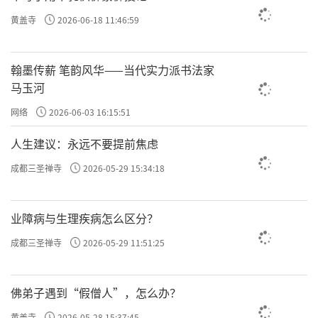
许方勇解读《了凡四训》（一）
黄盖寺
2026-06-18 11:46:59
许方勇解读《了凡四训》（二）
翰墨传薪 笔韵风华——当代实力派书法家
许方勇解读《了凡四训》（三）
马玉河
许方勇解读《了凡四训》（四）
网络
2026-06-03 16:15:51
人生建议：永远不要提前焦虑
许方勇解读《了凡四训》（五）
成都三圣禅寺
2026-05-29 15:34:18
许方勇解读《了凡四训》（六）
许方勇解读《了凡四训》（七）
业障病与生理疾病怎么区分？
许方勇解读《了凡四训》（八）
成都三圣禅寺
2026-05-29 11:51:25
许方勇解读《了凡四训》（九）
佛弟子遇到“假僧人”，怎么办？
许方勇解读《了凡四训》（十）
黄盖寺
2026-05-28 15:37:45