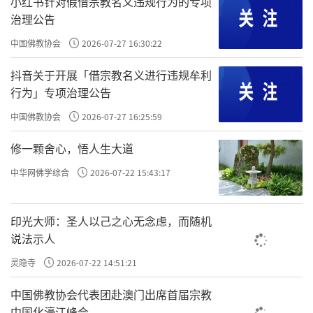
小红书针对假借宗教名义违规行为的专项
充满。高光先生讲的，一下子好像什么都放下了，不挂碍
治理公告
了，一下开智慧了。
，就是每天面对纷
或处冗沓而触念皆通
中国佛教协会
2026-07-27 16:30:22
繁复杂的事物，你有用不完的灵感，都知道怎么去处理，就
觉得好像什么事都不是问题。
，就是有
或遇怨仇而回嗔作喜
抖音关于开展「借宗教名义进行违规牟利
人对你发火、抱怨、发脾气，你不生气了。有同学分享，再
行为」专项治理公告
看到别人那样，以前他会生气，现在他反而觉得很可笑、很
中国佛教协会
2026-07-27 16:25:59
可乐，这都是有
。
效验
修一颗舍心，悟人生大道
，做梦自己往外吐一些东西。今年会议现
或梦吐黑物
场，同学没打嗝的了，以前打嗝此起彼伏，尤其坐在音响附
中华网佛学综合
2026-07-22 15:43:17
近，打嗝声都能把我的声音给盖住。也有不少同学就是不断
的呕吐，这都是
。这都是很正常、很正常的。有的打嗝
效验
印光大师：圣人以己之心无念虑，而随机
能打好几年，这都是正常的，这都是
。
效验
说法示人
，就是能梦到古圣先贤了，梦到孔子讲课
或梦往圣先贤
灵隐寺
2026-07-22 14:51:21
我在呢，梦到灵山一会。
，孔子甚至给一对一辅导
提携接引
中国佛教协会代表团赴澳门出席首届宗教
了一下，佛陀甚至给灌顶了，都可以啊。
，梦
或梦飞步太虚
中国化濠江峰会