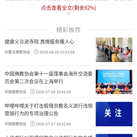
要的；大湾区的、鄂尔多斯的、成都的、山东的、河南
点击查看全文(剩余
92
%)
的
有很多这样的同学；大家都是在探讨，平时你解不开
……
的结。
精彩推荐
我真的很忙，现在消耗也很多，形体的衰老，头发也快
健康义诊进寺院 真情服务暖人心
掉光了、也快白光了，2018年、2019年我还不这样呢。同
学之间如果能够互相提醒一句，或者在精一学社里互相鼓励
内蒙古佛教协会
2026-08-05 15:02:08
一下，会让你少走一些弯路。
，就是会有
。来看这些
：
幽须鬼神证明
效验
效验
一心忏
中国佛教协会第十一届理事会海外交流委
悔，昼夜不懈，经一七、二七，以至一月、二月、三月，必
员会第二次会议在上海举行
。
，就是一心
，一心“格物致知”。
有效验
一心忏悔
改过
一
中国佛教协会
2026-07-28 10:41:09
就是7天，
就是14天，一直到3个月、甚至半年、一
七
二七
年，有
。
哔哩哔哩关于打击假借宗教名义进行违规
效验
营销行为的专项治理公告
，就是心情好了。有的同学格物致知之
或觉心神恬旷
中国佛教协会
2026-07-27 16:32:04
后，觉得心情好了；就像高光先生说的，一下子肩膀上的重
担没了，这一下子就是心旷神怡。
，就是法喜
或觉智慧顿开