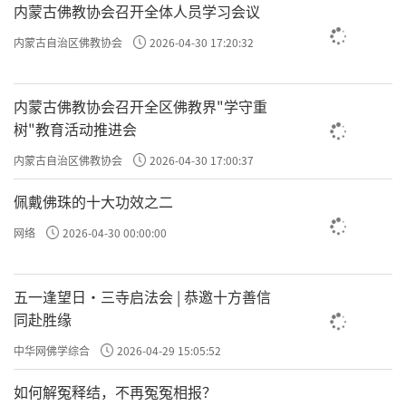
内蒙古佛教协会召开全体人员学习会议
许方勇解读《了凡四训》（三一）
内蒙古自治区佛教协会
2026-04-30 17:20:32
许方勇解读《了凡四训》（三二）
内蒙古佛教协会召开全区佛教界"学守重
责任编辑：勉淳
树"教育活动推进会
内蒙古自治区佛教协会
2026-04-30 17:00:37
佩戴佛珠的十大功效之二
网络
2026-04-30 00:00:00
五一逢望日・三寺启法会 | 恭邀十方善信
同赴胜缘
中华网佛学综合
2026-04-29 15:05:52
如何解冤释结，不再冤冤相报？