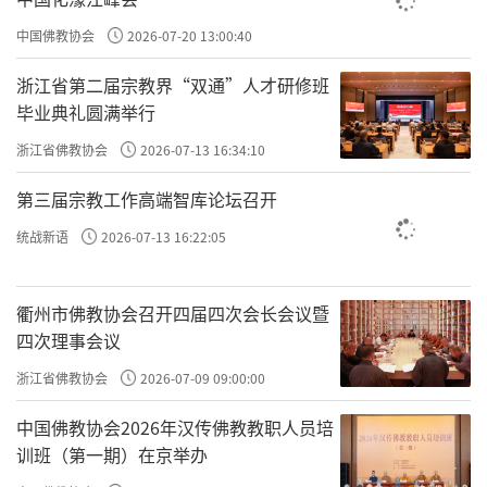
到自己像神仙一样，可以不受时空的约束。
，
或梦幢幡宝盖
梦到道场、庙里像旗一样的东西，可以说是绮罗伞盖吧。
中国佛教协会
2026-07-20 13:00:40
，那些东西不是坏事。有
种种胜事，皆过消罪灭之象也
浙江省第二届宗教界“双通”人才研修班
的同学一直问，打嗝打了一年了，咋还打嗝，不正常吗？太
毕业典礼圆满举行
正常了，恭喜你，有
了，继续打；这都是你的
、
消
效验
过
罪
浙江省佛教协会
2026-07-13 16:34:10
灭之象。
第三届宗教工作高端智库论坛召开
，但是你不能停留在这个地
不得执此自高，画而不进
方。你不能打一辈子嗝吧，这个
也太长了，你打几年差
统战新语
2026-07-13 16:22:05
效验
不多了。以前打嗝的，现在不打了；没见谁再来找我反馈，
还在打嗝，这都是一些证明。
衢州市佛教协会召开四届四次会长会议暨
四次理事会议
浙江省佛教协会
2026-07-09 09:00:00
原文：昔蘧伯玉当二十岁时，已觉前日之非而尽改之
矣；至二十一岁，乃知前之所改，未尽也；及二十二岁，回
中国佛教协会2026年汉传佛教教职人员培
视二十一岁，犹在梦中；岁复一岁，递递改之，行年五十，
训班（第一期）在京举办
而犹知四十九年之非。古人改过之学如此。