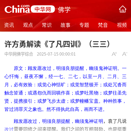
佛学
资讯
观点
常识
故事
专题
梵音
视频
许方勇解读《了凡四训》（三三）
中华网佛学综合
2025-07-15 00:00:01
原文：顾发愿改过，明须良朋提醒，幽须鬼神证明。一
心忏悔，昼夜不懈，经一七、二七，以至一月、二月、三
月，必有效验：或觉心神恬旷；或觉智慧顿开；或处冗沓而
触念皆通；或遇怨仇而回嗔作喜；或梦吐黑物；或梦往圣先
贤，提携接引；或梦飞步太虚；或梦幢幡宝盖。种种胜事，
皆过消罪灭之象也。然不得执此自高，画而不进。
，袁了凡说
顾发愿改过，明须良朋提醒，幽须鬼神证明
需要同修之间来提醒。我们之间的互相鼓励，也是挺重
改过