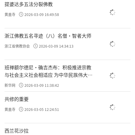
提婆达多五法分裂佛教
黄盖寺
2026-03-09 16:49:58
浙江佛教五名寻迹（八）名僧·智者大师
浙江省佛教协会
2026-03-09 14:34:13
班禅额尔德尼·确吉杰布：积极推进宗教
与社会主义社会相适应 为中华民族伟大复
兴贡献力量
新华网
2026-03-09 11:38:42
共修的重要
黄盖寺
2026-03-05 12:24:51
西兰花沙拉