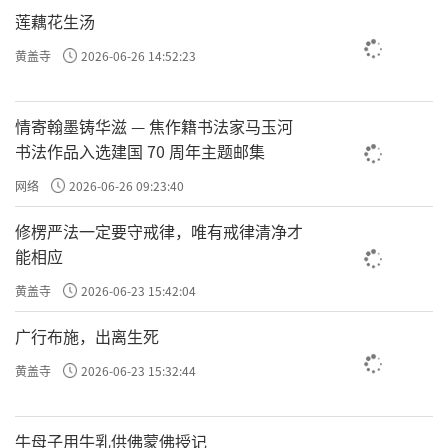
物致知。你现在是个初学者，是在做格物致知，你觉得自己
莲藕花生汤
好像良知越来越光明了，快成为像王阳明、孔孟这样的人
黄盖寺
2026-06-26 14:52:23
了，也还是在做格物致知。孔子终其一生，王阳明终其一
生，和你做的是一个功夫，都是格物致知。只不过他们比你
做的时间长，比你做的功夫深，仅此而已。所以圣人之学，
情寄翰墨铸华滋 — 焦作籍书法家马玉河
只有这一门功夫，没有第二个。
书法作品入选建国 70 周年主题邮集
网络
2026-06-26 09:23:40
如果你学了格物致知
，
你还去学别的法门
，
那就意味着，你
修楞严法一定要守戒律，唯有戒律清净才
根本没相信格物致知是唯一的、彻底的
、
改命的究竟法门
。
能相应
你
不
相信，你想把它用出来
，那是
不可能。1%的怀疑就是1
黄盖寺
2026-06-23 15:42:04
00%的不
信
。那些真正的能够让自己快速活出来的学员，就
广行布施，出离生死
是单纯的相信了
就这一门功夫
，所以大道至简。
黄盖寺
2026-06-23 15:32:44
往期回顾
牛母子用牛乳供佛蒙佛授记