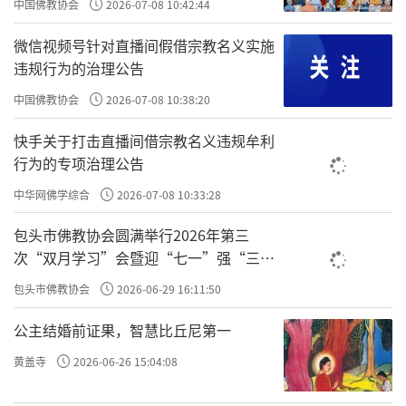
中国佛教协会
2026-07-08 10:42:44
袁了凡举了个例子：
，春秋的一个士大夫，孔子
蘧伯玉
微信视频号针对直播间假借宗教名义实施
的挚友。孔子周游列国，在蘧伯玉家住了好久。蘧伯玉不简
违规行为的治理公告
单，能当孔子的朋友不是一般人。孔子是不得中行，宁取狂
狷，孔子绝不和乡愿的人来往，所以蘧伯玉是一个贤者。
中国佛教协会
2026-07-08 10:38:20
，就是蘧伯玉日日知非，日日
快手关于打击直播间借宗教名义违规牟利
已觉前日之非而尽改之矣
格物致知。
行为的专项治理公告
至二十一岁，乃知前之所改，未尽也；及二十二
，什么意思呢？21岁蘧伯玉觉
岁，回视二十一岁，犹在梦中
中华网佛学综合
2026-07-08 10:33:28
得把20岁之前的过改完了，但是到22岁的时候一看，
二十
包头市佛教协会圆满举行2026年第三
，就是过还没改完，继续改。
一岁，犹在梦中
次“双月学习”会暨迎“七一”强“三
岁复一岁，递递改之，行年五十，而犹知四十九年之
爱”主题书画笔会
包头市佛教协会
2026-06-29 16:11:50
，年年在
，年年在格物致知。所
非。古人改过之学如此
改过
以，格物致知是你终身要做的。我在解读《传习录》的时
公主结婚前证果，智慧比丘尼第一
候，王阳明也讲，圣人之学只此一段功夫非入门之际有此一
黄盖寺
2026-06-26 15:04:08
段。孔孟之道、阳明心学、老庄之道、悉达多、六祖
……
的“道”，从入门就是在做格物致知；到去世，还是在做格