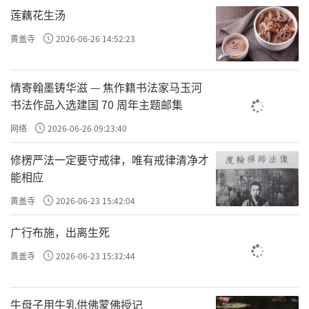
莲藕花生汤
上做文章，就不可能让自己彻底改变命运。如果你从
心上改
就是最上最究竟之道，你就能像袁了凡一样改
黄盖寺
2026-06-26 14:52:23
变你的命运。
情寄翰墨铸华滋 — 焦作籍书法家马玉河
之前跟大家讲《阳明心学》、讲《知行合一》、
书法作品入选建国 70 周年主题邮集
讲《传习录》，最终传达的
改过之法
―格物致知，就
网络
2026-06-26 09:23:40
是
心上改
，这是从根本上
直断其根
，能够真正改命，
修楞严法一定要守戒律，唯有戒律清净才
这是
改过之法
的核心内容。
能相应
黄盖寺
2026-06-23 15:42:04
希望大家多听《传习录》的解读，你明白是
心上
改
。《了凡四训》又是
心上改
，希望你真的能信。千
广行布施，出离生死
古圣圣的点滴骨血、所有的经典、所有的圣贤，表达
黄盖寺
2026-06-23 15:32:44
的是同一个境界。
往期回顾
牛母子用牛乳供佛蒙佛授记