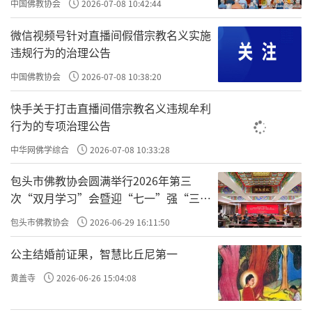
中国佛教协会
2026-07-08 10:42:44
旦你觉察到了，你就要
奋发
、
图新
。但是，如果你无
微信视频号针对直播间假借宗教名义实施
明，你也觉察不到，就是
心粗而眼翳
。这就是无缘不
违规行为的治理公告
可渡。
中国佛教协会
2026-07-08 10:38:20
改过
主要是两个方面。首先
改过
得有三颗心，
耻
快手关于打击直播间借宗教名义违规牟利
心
、
畏心
、
勇心
，没有这三颗心，无法
改过
；你必须
行为的专项治理公告
明白情绪的意义，你才会知
耻
，才会对
耻
、对情绪重
中华网佛学综合
2026-07-08 10:33:28
视起来；然后你必须明心，知道这个世界的根源是什
包头市佛教协会圆满举行2026年第三
么，你才会有敬畏心，否则你不会的；然后你必须懂
次“双月学习”会暨迎“七一”强“三
得“格物致知”或者“觉照情绪”的重要性，你才会去勇
爱”主题书画笔会
包头市佛教协会
2026-06-29 16:11:50
敢的面对你的情绪，否则你就会逃避。
公主结婚前证果，智慧比丘尼第一
其次三个改的境界，
事上改
、
理上改
、
心上改
。
黄盖寺
2026-06-26 15:04:08
袁了凡说的很清楚，
心上改
是最
究竟廓然
的。如果你
不能
心上改
，你从
事上改
、
理上改
，就是在枝枝叶叶