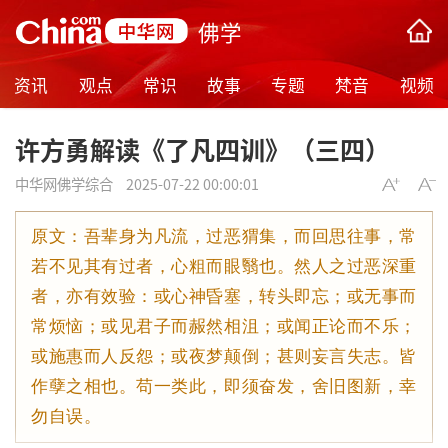
佛学
资讯
观点
常识
故事
专题
梵音
视频
许方勇解读《了凡四训》（三四）
中华网佛学综合
2025-07-22 00:00:01
原文：吾辈身为凡流，过恶猬集，而回思往事，常
若不见其有过者，心粗而眼翳也。然人之过恶深重
者，亦有效验：或心神昏塞，转头即忘；或无事而
常烦恼；或见君子而赧然相沮；或闻正论而不乐；
或施惠而人反怨；或夜梦颠倒；甚则妄言失志。皆
作孽之相也。苟一类此，即须奋发，舍旧图新，幸
勿自误。