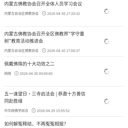
内蒙古佛教协会召开全体人员学习会议
许方勇解读《了凡四训》（三一）
内蒙古自治区佛教协会
2026-04-30 17:20:32
许方勇解读《了凡四训》（三二）
内蒙古佛教协会召开全区佛教界"学守重
许方勇解读《了凡四训》（三三）
树"教育活动推进会
责任编辑：勉淳
内蒙古自治区佛教协会
2026-04-30 17:00:37
佩戴佛珠的十大功效之二
网络
2026-04-30 00:00:00
五一逢望日・三寺启法会 | 恭邀十方善信
同赴胜缘
中华网佛学综合
2026-04-29 15:05:52
如何解冤释结，不再冤冤相报？