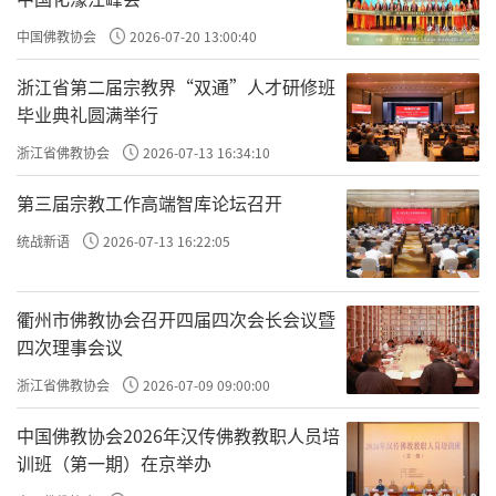
或施惠而人反怨
，这有意思了，你帮别人，别人
中国佛教协会
2026-07-20 13:00:40
还对你不感恩。好多这样的乡愿，去帮助别人，牺牲
浙江省第二届宗教界“双通”人才研修班
自己，讨好别人，结果别人还不感恩。没有得到他觉
毕业典礼圆满举行
得应该得到的尊重，这就是
过恶猬集
。
浙江省佛教协会
2026-07-13 16:34:10
或夜梦颠倒；甚则妄言失志
，常做噩梦，或者说
第三届宗教工作高端智库论坛召开
话前言不搭后语；说的话，自己有时候自己都后
统战新语
2026-07-13 16:22:05
悔……这些人就是
作孽之相
。
衢州市佛教协会召开四届四次会长会议暨
看看你自己或者周围的人，如果是这样的话，那
四次理事会议
也意味着情绪很多，也意味着过得不会很好。如果想
浙江省佛教协会
2026-07-09 09:00:00
要改到像袁了凡那么好，就必须
改过
，也就是格物致
知。
中国佛教协会2026年汉传佛教教职人员培
训班（第一期）在京举办
苟一类此，即须奋发，舍旧图新，幸勿自误
，一