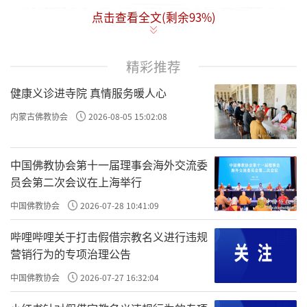
点击查看全文(剩余
93
%)
吾辈身为凡流
，我们都是凡人。
过恶猬集
，过
错、罪恶多的都数不胜数。
而
回思往事，常若不见其
精彩推荐
有过者，心粗而眼翳也
，但不觉得自己有
过恶
，觉得
健康义诊进寺院 真情服务暖人心
自己哪有过错呀？自己是个好人，不可能有罪的。
心
粗而眼翳
，不明心，眼睛也没睁开，眼睛被遮挡了。
内蒙古佛教协会
2026-08-05 15:02:08
很多人没觉得情绪是
过恶
，没觉得情绪就是业力，没
觉得情绪就是原罪；觉得自己是一个助人为乐的、待
中国佛教协会第十一届理事会海外交流委
人向上的，只是偶尔嫉妒、只是抱怨、只是不开心，
员会第二次会议在上海举行
难道自己不开心还不行吗？这个不开心、这个嫉妒、
中国佛教协会
2026-07-28 10:41:09
这个抱怨……就是
过恶
，这就是
心粗眼翳
。
哔哩哔哩关于打击假借宗教名义进行违规
营销行为的专项治理公告
然人之过恶深重者，亦有效验
，
过恶深重
的人，
中国佛教协会
2026-07-27 16:32:04
也有一些情况会反应出来。
或心神昏塞，转头即忘
，
就是头脑不清醒，说什么转眼就忘了，这种人就比较