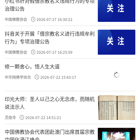
小红书针对假借宗教名义违规行为的专项
笨、愚痴，这就是
过恶猬集
的一个表征。
或无事而常
治理公告
烦恼
，每天不开心，不知道为什么活着，人生好像没
中国佛教协会
2026-07-27 16:30:22
有意义，活着好像没有乐趣，这都是
过恶猬集
。
抖音关于开展「借宗教名义进行违规牟利
行为」专项治理公告
或见君子而赧然相沮
，见到良知光明的人，会害
中国佛教协会
2026-07-27 16:25:59
羞、会不好意思、会沮丧。小人虽然在别人看不见的
时候为非作歹，但是一旦见到君子，他也会把过错掩
修一颗舍心，悟人生大道
藏起来，也会不好意思，也会怕别人看破见不得光的
中华网佛学综合
2026-07-22 15:43:17
东西。
印光大师：圣人以己之心无念虑，而随机
或闻正论而不乐
，比如今天来听课，听不进去正
说法示人
法。比如讲《论语》、《传习录》、《道德经》等究
灵隐寺
2026-07-22 14:51:21
竟法，他不听，这就是
过恶猬集
，就是被遮蔽的太严
重了，根本没这个福报去听。
中国佛教协会代表团赴澳门出席首届宗教
中国化濠江峰会