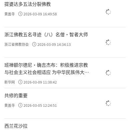
提婆达多五法分裂佛教
黄盖寺
2026-03-09 16:49:58
浙江佛教五名寻迹（八）名僧·智者大师
浙江省佛教协会
2026-03-09 14:34:13
班禅额尔德尼·确吉杰布：积极推进宗教
与社会主义社会相适应 为中华民族伟大复
兴贡献力量
新华网
2026-03-09 11:38:42
共修的重要
黄盖寺
2026-03-05 12:24:51
西兰花沙拉