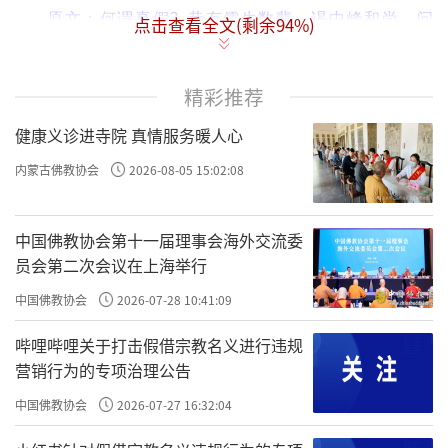
？
原文：何谓真假
昔有儒生数辈，谒中峰和尚，问
点击查看全文(剩余
94
%)
曰：“佛氏论善恶报应，如影随形。今某人善，而子孙不
兴；某人恶，而家门隆盛。佛说无稽矣。”
精彩推荐
？
什么是真善，什么是假善？
何谓真假
健康义诊进寺院 真情服务暖人心
。
是元朝的一位高僧，
昔有儒生数辈，谒中峰和尚
中峰
内蒙古佛教协会
2026-08-05 15:02:08
也是一个开悟觉醒的得道高僧，中峰禅师。我前几天在朋友
圈还发了几首中峰和尚的诗，写的很究竟。
中国佛教协会第十一届理事会海外交流委
问中峰，
儒生
佛氏论善恶报应，如影随形。今某人善，
员会第二次会议在上海举行
这也是生
而子孙不兴；某人恶，而家门隆盛。佛说无稽矣。
中国佛教协会
2026-07-28 10:41:09
活中会看到的一些现象。我们觉得哪有因果报应？你觉得根
本就不公平，或者那个全是骗人的。
哔哩哔哩关于打击假借宗教名义进行违规
说，
，其实这句完整的
营销行为的专项治理公告
儒生
佛氏论善恶报应，如影随形
话是道家一篇很经典的文章《太上感应篇》开篇讲的，“福
中国佛教协会
2026-07-27 16:32:04
祸无门，唯人自招，善恶之报，如影随形”。一切福祸都是