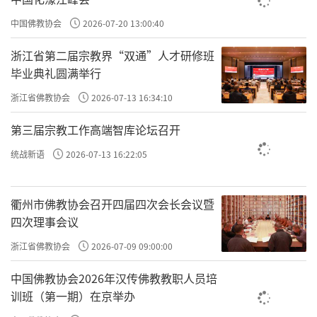
家已经知道了，老好人是恶。你的理解完全相反，对吧。
中国佛教协会
2026-07-20 13:00:40
中峰讲，
，你不说是自己没有把是非
不憾己之是非颠倒
浙江省第二届宗教界“双通”人才研修班
搞明白，
？
反而去说是老天爷不开眼
而反怨天之报应有差乎
毕业典礼圆满举行
吗？
浙江省佛教协会
2026-07-13 16:34:10
第三届宗教工作高端智库论坛召开
？
原文：众曰：“善恶何致相反
”
统战新语
2026-07-13 16:22:05
这些人就问中峰和尚，善和恶怎么会相反呢？明明这个
事是善的，那个事是恶的，怎么好像还能认错吗？
衢州市佛教协会召开四届四次会长会议暨
四次理事会议
原文：中峰令试言。
浙江省佛教协会
2026-07-09 09:00:00
让举例子来说。
中峰
中国佛教协会2026年汉传佛教教职人员培
训班（第一期）在京举办