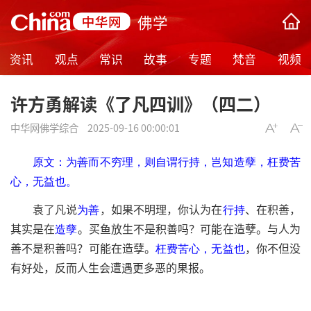
佛学
资讯
观点
常识
故事
专题
梵音
视频
许方勇解读《了凡四训》（四二）
中华网佛学综合
2025-09-16 00:00:01
原文：为善而不穷理，则自谓行持，岂知造孽，枉费苦
心，无益也。
袁了凡说
，如果不明理，你认为在
、在积善，
为善
行持
其实是在
。买鱼放生不是积善吗？可能在造孽。与人为
造孽
善不是积善吗？可能在造孽。
，你不但没
枉费苦心，无益也
有好处，反而人生会遭遇更多恶的果报。