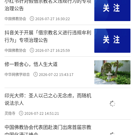
你自己感召来的，而且它如影随形，片刻不离开你。
小红书针对假借宗教名义违规行为的专项
治理公告
问中峰和尚，我们发现
儒生
某人善，而子孙不兴；某人
中国佛教协会
2026-07-27 16:30:22
好人没好报，恶人活千年。
恶，而家门隆盛。佛说无稽矣。
明明这个人很好啊，可是他命不好；明明这个人很恶呀，可
抖音关于开展「借宗教名义进行违规牟利
是他过得很好，所以佛法说的是错误的，或者《太上感应
行为」专项治理公告
篇》是错误的，或者圣人之道是错误的。看中峰和尚的回
中国佛教协会
2026-07-27 16:25:59
答。
修一颗舍心，悟人生大道
中华网佛学综合
2026-07-22 15:43:17
原文：中峰云：“凡情未涤，正眼未开，认善为恶，指
恶为善，往往有之。不憾己之是非颠倒，而反怨天之报应有
？
差乎
”
印光大师：圣人以己之心无念虑，而随机
说法示人
中峰说，
，你们是肉眼凡胎，
凡情未涤，正眼未开
正眼
可以认为慧眼、法眼，你没有般若智慧就看不到问题的真
灵隐寺
2026-07-22 14:51:21
相。
，你会把善当作恶，你会把恶当作
认善为恶，指恶为善
中国佛教协会代表团赴澳门出席首届宗教
善。比如乡愿、就是老好人，我们认为老好人是善。现在大
中国化濠江峰会