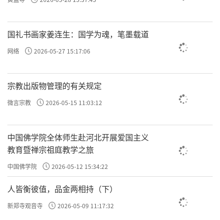
往期回顾
国礼书画家姜连生：国学为魂，笔墨载道
许方勇解读《了凡四训》（一）
网络
2026-05-27 15:17:06
许方勇解读《了凡四训》（二）
许方勇解读《了凡四训》（三）
宗教出版物管理的有关规定
许方勇解读《了凡四训》（四）
微言宗教
2026-05-15 11:03:12
许方勇解读《了凡四训》（五）
中国佛学院全体师生赴河北开展爱国主义
许方勇解读《了凡四训》（六）
教育暨禅宗祖庭教学之旅
中国佛学院
2026-05-12 15:34:22
许方勇解读《了凡四训》（七）
人皆衡彼值，品金两相持（下）
许方勇解读《了凡四训》（八）
新郑寺观音寺
2026-05-09 11:17:32
许方勇解读《了凡四训》（九）