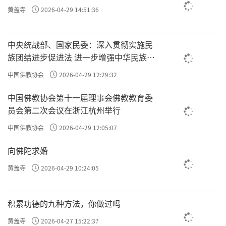
黄盖寺
2026-04-29 14:51:36
许方勇解读《了凡四训》（三零）
许方勇解读《了凡四训》（三一）
中央统战部、国家民委：深入贯彻实施民
族团结进步促进法 进一步增强中华民族凝
许方勇解读《了凡四训》（三二）
聚力向心力
中国佛教协会
2026-04-29 12:29:32
许方勇解读《了凡四训》（三三）
中国佛教协会第十一届理事会佛教教育委
许方勇解读《了凡四训》（三四）
员会第二次会议在浙江杭州举行
许方勇解读《了凡四训》（三五）
中国佛教协会
2026-04-29 12:05:07
向佛陀求婚
许方勇解读《了凡四训》（三六）
黄盖寺
2026-04-29 10:24:05
许方勇解读《了凡四训》（三七）
许方勇解读《了凡四训》（三八）
积累功德的九种方法，你做过吗
许方勇解读《了凡四训》（三九）
黄盖寺
2026-04-27 15:22:37