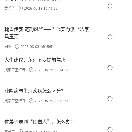
黄盖寺
2026-06-18 11:46:59
道、良知、心，感应的是你的心，不是行为。你好像在
做善，其实在造孽。所以这就是中峰和尚说的，凡人慧眼没
开，看不明白。
，你很清廉是
贪财妄取是恶，廉洁有守是善
翰墨传薪 笔韵风华——当代实力派书法家
行为上的，你内心可能贪婪的欲望被你死死地压制着，只是
马玉河
没把它表现出来，你只是害怕，怕法律、怕被发现，不敢去
网络
2026-06-03 16:15:51
拿，其实心里已经拿了一万遍了，这个就是恶。不看你做了
什么，而看你起心动念。
人生建议：永远不要提前焦虑
不大好举例子。你杀富济贫，把富人的财富拿
贪财妄取
成都三圣禅寺
2026-05-29 15:34:18
过来分给穷人，如果你的心确实是想“安得广厦千万间，大
庇天下寒士聚欢颜”，你把少部分人的财富分给大众，好像
业障病与生理疾病怎么区分？
是恶，其实是善。不是看行为，看你的起心动念，就是
中峰
。
皆谓不然
成都三圣禅寺
2026-05-29 11:51:25
念，就是我们讲的种子法则。一个种子，最强烈的、能
让它生根发芽的是，你的动机和情绪。你做这个事是什么发
佛弟子遇到“假僧人”，怎么办？
心？所以中峰说，
。
未必然
黄盖寺
2026-05-28 15:37:45