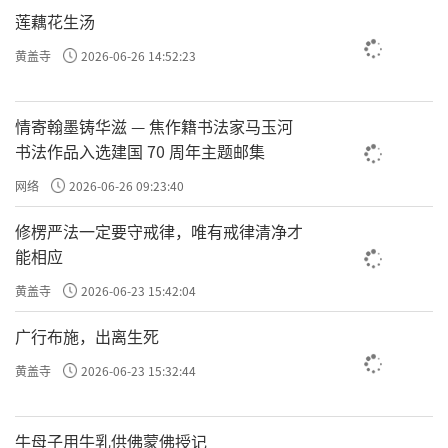
，你是公司领导，对员工劈头盖脸一顿痛骂，
詈人殴人
莲藕花生汤
但你是真心为他好，你是恨铁不成钢，你是真心觉得这个员
黄盖寺
2026-06-26 14:52:23
工他太可惜了，他不应该犯这样的错误，你是真心希望他能
够发展的越来越好。你是什么心？你是为他服务的心。
情寄翰墨铸华滋 — 焦作籍书法家马玉河
你这么样去做是真心希望公司好，希望集体好，希望大
书法作品入选建国 70 周年主题邮集
家都能够丰盛富足。虽然你很严厉，虽然觉得你是一个不近
人情的人，可是你的心是慈悲之心、是一体之心，这个时
网络
2026-06-26 09:23:40
候，骂人是善，敬人是恶。
修楞严法一定要守戒律，唯有戒律清净才
所以，不看行为，看你背后的起心动念。
能相应
老好人、乡愿对别人好，其实是一种“自我牺牲”，他
黄盖寺
2026-06-23 15:42:04
对别人好是从行为上。比如，张三是个老好人、好好先生，
广行布施，出离生死
李四有一天跟他说帮加个班，家里有事得早点儿走。其实张
三也想早走，张三也有事，但是张三就是张不开嘴，怕李四
黄盖寺
2026-06-23 15:32:44
说他不是一个善人，怕李四说他是一个自私的人，他委委屈
屈的帮忙替加班。张三一边加班一边不痛快，从行为上他好
像是善，从心地上他是恶。
牛母子用牛乳供佛蒙佛授记