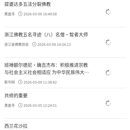
提婆达多五法分裂佛教
黄盖寺
2026-03-09 16:49:58
浙江佛教五名寻迹（八）名僧·智者大师
浙江省佛教协会
2026-03-09 14:34:13
班禅额尔德尼·确吉杰布：积极推进宗教
与社会主义社会相适应 为中华民族伟大复
兴贡献力量
新华网
2026-03-09 11:38:42
共修的重要
黄盖寺
2026-03-05 12:24:51
西兰花沙拉