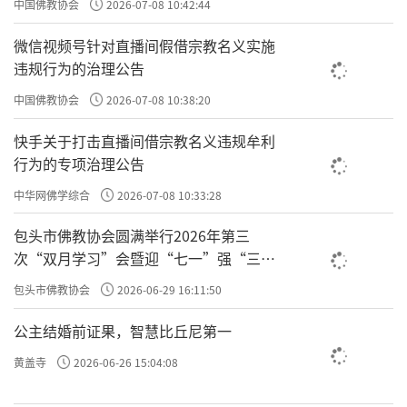
中国佛教协会
2026-07-08 10:42:44
原文：一人谓“詈人殴人是恶，敬人礼人是善。”中峰
云：“未必然也。”一人谓“贪财妄取是恶，廉洁有守是
微信视频号针对直播间假借宗教名义实施
善。”中峰云：“未必然也。”众人历言其状，中峰皆谓不
违规行为的治理公告
然。
中国佛教协会
2026-07-08 10:38:20
，骂人肯定是恶呀，敬人
詈人殴人是恶，敬人礼人是善
快手关于打击直播间借宗教名义违规牟利
肯定是善啊。怎么会
呢？我们以前讲过，是你骂人是
未必然
行为的专项治理公告
出于什么心？
中华网佛学综合
2026-07-08 10:33:28
比如，你是一个公司的领导，你对所有的员工都是很礼
敬，员工犯错了，你也不指出他们做的不对的地方，你也不
包头市佛教协会圆满举行2026年第三
会去指责，就是一副老好人，你这么做给人的感觉是
次“双月学习”会暨迎“七一”强“三
敬人礼
；但你背后的心可能是，我得让别人都说我好，公司有什
爱”主题书画笔会
人
包头市佛教协会
2026-06-29 16:11:50
么机会大家都会选举我，我就能得到更多的奖励或者职务；
我多一事不如少一事，公司又不是我的，他们出了错，干嘛
公主结婚前证果，智慧比丘尼第一
得罪他们呢，我只要领着我的薪水就行了。
，你要
敬人礼人
黄盖寺
2026-06-26 15:04:08
看背后是为什么去
。
敬人礼人