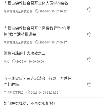
内蒙古佛教协会召开全体人员学习会议
许方勇解读《了凡四训》（二十）
内蒙古自治区佛教协会
2026-04-30 17:20:32
许方勇解读《了凡四训》（二一）
内蒙古佛教协会召开全区佛教界"学守重
许方勇解读《了凡四训》（二二）
树"教育活动推进会
许方勇解读《了凡四训》（二三）
内蒙古自治区佛教协会
2026-04-30 17:00:37
许方勇解读《了凡四训》（二四）
佩戴佛珠的十大功效之二
许方勇解读《了凡四训》（二五）
网络
2026-04-30 00:00:00
许方勇解读《了凡四训》（二六）
五一逢望日・三寺启法会 | 恭邀十方善信
许方勇解读《了凡四训》（二七）
同赴胜缘
许方勇解读《了凡四训》（二八）
中华网佛学综合
2026-04-29 15:05:52
如何解冤释结，不再冤冤相报？
许方勇解读《了凡四训》（二九）