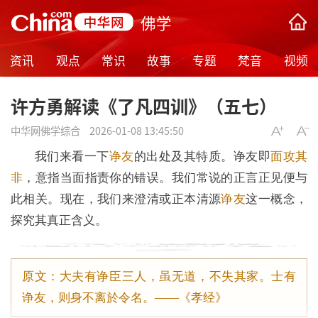
佛学
资讯
观点
常识
故事
专题
梵音
视频
许方勇解读《了凡四训》（五七）
中华网佛学综合
2026-01-08 13:45:50
我们来看一下
诤友
的出处及其特质。诤友即
面攻其
非
，意指当面指责你的错误。我们常说的正言正见便与
此相关。现在，我们来澄清或正本清源
诤友
这一概念，
探究其真正含义。
原文：大夫有诤臣三人，虽无道，不失其家。士有
诤友，则身不离於令名。——《孝经》