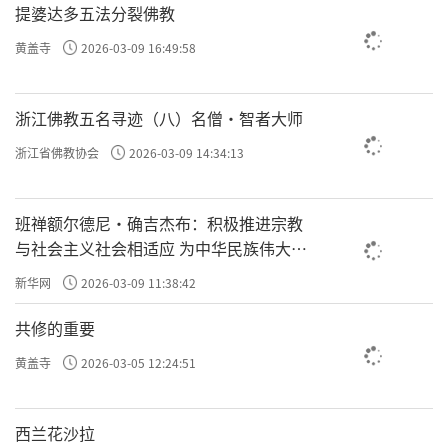
提婆达多五法分裂佛教
黄盖寺
2026-03-09 16:49:58
浙江佛教五名寻迹（八）名僧·智者大师
浙江省佛教协会
2026-03-09 14:34:13
班禅额尔德尼·确吉杰布：积极推进宗教
与社会主义社会相适应 为中华民族伟大复
兴贡献力量
新华网
2026-03-09 11:38:42
共修的重要
黄盖寺
2026-03-05 12:24:51
西兰花沙拉