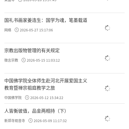
许方勇解读《了凡四训》（三五）
国礼书画家姜连生：国学为魂，笔墨载道
许方勇解读《了凡四训》（三六）
网络
2026-05-27 15:17:06
许方勇解读《了凡四训》（三七）
许方勇解读《了凡四训》（三八）
宗教出版物管理的有关规定
许方勇解读《了凡四训》（三九）
微言宗教
2026-05-15 11:03:12
许方勇解读《了凡四训》（四十）
中国佛学院全体师生赴河北开展爱国主义
许方勇解读《了凡四训》（四一）
教育暨禅宗祖庭教学之旅
许方勇解读《了凡四训》（四二）
中国佛学院
2026-05-12 15:34:22
许方勇解读《了凡四训》（四三）
人皆衡彼值，品金两相持（下）
许方勇解读《了凡四训》（四四）
新郑寺观音寺
2026-05-09 11:17:32