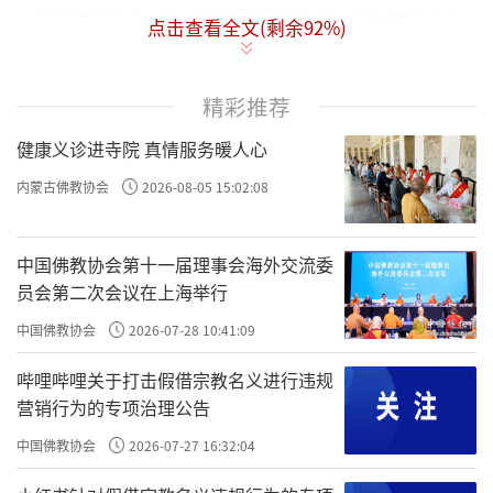
点击查看全文(剩余
92
%)
这是
诤友
最早的出处，源自《孝经》。需注意，
《孝经》并非四书五经之一。四书五经中并不包含《孝
精彩推荐
经》，《孝经》也非孔子删述的六经，或我们古圣先贤
健康义诊进寺院 真情服务暖人心
所说的四书五经中的典籍。传统文化浩如烟海，如《三
内蒙古佛教协会
2026-08-05 15:02:08
字经》、《弟子规》等经典众多，但真正的四书五经仅
指那几部核心典籍。因此，若欲探寻儒家传统文化的精
髓，应首先研读四书五经，对于四书五经之外的典籍，
中国佛教协会第十一届理事会海外交流委
则需持审慎态度。
员会第二次会议在上海举行
中国佛教协会
2026-07-28 10:41:09
《孝经》中提及的
诤友
，孔子、孟子及王阳明均未
哔哩哔哩关于打击假借宗教名义进行违规
直接论述。那么，
诤友
是否重要呢？生活中，许多人认
营销行为的专项治理公告
为诤友至关重要。我们先来看《孝经》中的论述：
大夫
中国佛教协会
2026-07-27 16:32:04
有诤臣三人，虽无道，不失其家
。此处
大夫
指古时的当
权者或官员，若他们拥有三位敢于直谏的
诤臣
，即便无