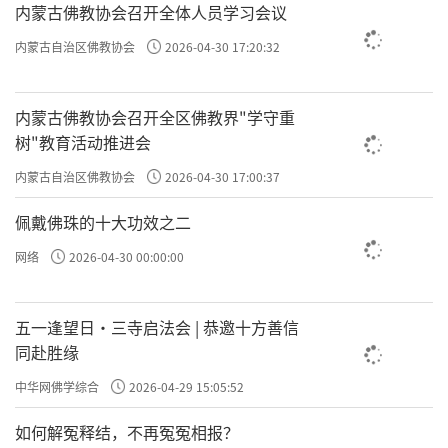
内蒙古佛教协会召开全体人员学习会议
许方勇解读《了凡四训》（五六）
内蒙古自治区佛教协会
2026-04-30 17:20:32
责任编辑：勉淳
内蒙古佛教协会召开全区佛教界"学守重
树"教育活动推进会
内蒙古自治区佛教协会
2026-04-30 17:00:37
佩戴佛珠的十大功效之二
网络
2026-04-30 00:00:00
五一逢望日・三寺启法会 | 恭邀十方善信
同赴胜缘
中华网佛学综合
2026-04-29 15:05:52
如何解冤释结，不再冤冤相报？