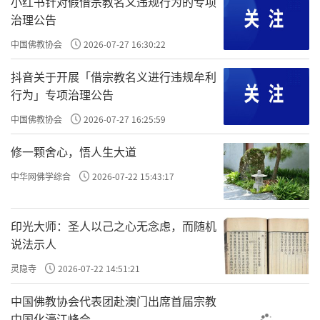
小红书针对假借宗教名义违规行为的专项
道，也能维持家族的稳定。然而，这看似合理，实则难
治理公告
以实现。因为一个无道之人，如何能听得进
诤臣
的劝谏
中国佛教协会
2026-07-27 16:30:22
呢？古时读书人常以此为荣，认为只要拼上性命劝谏帝
抖音关于开展「借宗教名义进行违规牟利
王，便是忠臣。但历史上，如王阳明般因直言而被贬或
行为」专项治理公告
受罚的例子屡见不鲜。若遇商纣、夏桀般的无道昏君，
中国佛教协会
2026-07-27 16:25:59
直言者可能遭受极刑，虽留名青史，却于事无补，且易
给后世留下误解。
修一颗舍心，悟人生大道
中华网佛学综合
2026-07-22 15:43:17
士有诤友
，
则身不离於令名
，意指若一个人有
诤
友
，便不会丧失美好的名声与荣誉，因为诤友会直言相
印光大师：圣人以己之心无念虑，而随机
劝。袁了凡所言
李霁岩
是
诤友
，时面攻其非，实则李霁
说法示人
岩并非
直谅益友
，而是古人所说的
诤友
。现代社会亦认
灵隐寺
2026-07-22 14:51:21
为，能随时随地指出自己错误的人才是真正的朋友，实
则不然。
中国佛教协会代表团赴澳门出席首届宗教
中国化濠江峰会