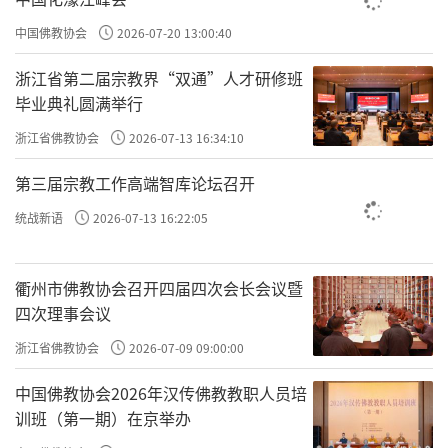
诤友
会不分场合、方式、地点地指责你的错误，这
中国佛教协会
2026-07-20 13:00:40
种做法并不恰当。古圣先贤并未倡导如此，孔子提倡的
浙江省第二届宗教界“双通”人才研修班
是做
直友
，而非
诤友
。
直友
与
诤友
的区别在于：
直友
注
毕业典礼圆满举行
重沟通与交流，而
诤友
则倾向于发泄与宣泄。
直友
在沟
浙江省佛教协会
2026-07-13 16:34:10
通时心平气和，不带贪嗔痴慢疑等情绪；而
诤友
则可能
带有情绪，甚至出于求名等动机。因此，
直友
是知行合
第三届宗教工作高端智库论坛召开
一的，而
诤友
则非。我们应做
直友
，而非
诤友
，以实现
统战新语
2026-07-13 16:22:05
知行合一。
衢州市佛教协会召开四届四次会长会议暨
四次理事会议
浙江省佛教协会
2026-07-09 09:00:00
往期回顾
中国佛教协会2026年汉传佛教教职人员培
许方勇解读《了凡四训》（一）
训班（第一期）在京举办
许方勇解读《了凡四训》（二）