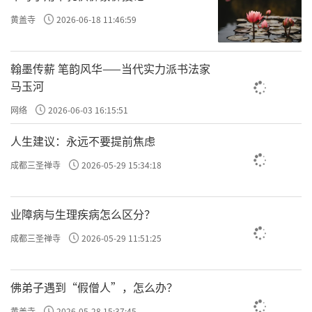
许方勇解读《了凡四训》（二四）
黄盖寺
2026-06-18 11:46:59
许方勇解读《了凡四训》（二五）
翰墨传薪 笔韵风华——当代实力派书法家
许方勇解读《了凡四训》（二六）
马玉河
许方勇解读《了凡四训》（二七）
网络
2026-06-03 16:15:51
许方勇解读《了凡四训》（二八）
人生建议：永远不要提前焦虑
许方勇解读《了凡四训》（二九）
成都三圣禅寺
2026-05-29 15:34:18
许方勇解读《了凡四训》（三零）
业障病与生理疾病怎么区分？
许方勇解读《了凡四训》（三一）
成都三圣禅寺
2026-05-29 11:51:25
许方勇解读《了凡四训》（三二）
许方勇解读《了凡四训》（三三）
佛弟子遇到“假僧人”，怎么办？
许方勇解读《了凡四训》（三四）
黄盖寺
2026-05-28 15:37:45