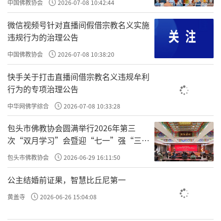
中国佛教协会
2026-07-08 10:42:44
许方勇解读《了凡四训》（三）
微信视频号针对直播间假借宗教名义实施
违规行为的治理公告
许方勇解读《了凡四训》（四）
中国佛教协会
2026-07-08 10:38:20
许方勇解读《了凡四训》（五）
快手关于打击直播间借宗教名义违规牟利
许方勇解读《了凡四训》（六）
行为的专项治理公告
许方勇解读《了凡四训》（七）
中华网佛学综合
2026-07-08 10:33:28
许方勇解读《了凡四训》（八）
包头市佛教协会圆满举行2026年第三
次“双月学习”会暨迎“七一”强“三
许方勇解读《了凡四训》（九）
爱”主题书画笔会
包头市佛教协会
2026-06-29 16:11:50
许方勇解读《了凡四训》（十）
公主结婚前证果，智慧比丘尼第一
许方勇解读《了凡四训》（十一）
黄盖寺
2026-06-26 15:04:08
许方勇解读《了凡四训》（十二）