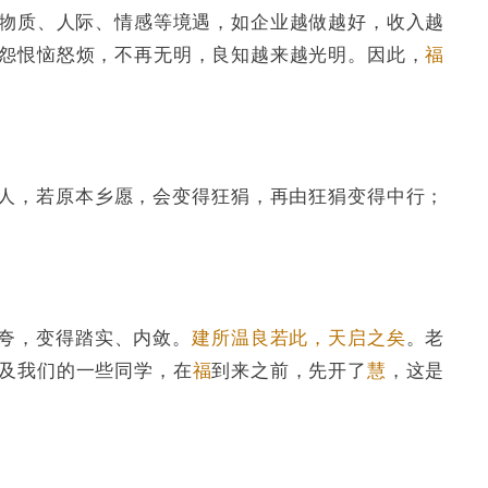
物质、人际、情感等境遇，如企业越做越好，收入越
怨恨恼怒烦，不再无明，良知越来越光明。因此，
福
人，若原本乡愿，会变得狂狷，再由狂狷变得中行；
夸，变得踏实、内敛。
建所温良若此，天启之矣
。老
及我们的一些同学，在
福
到来之前，先开了
慧
，这是