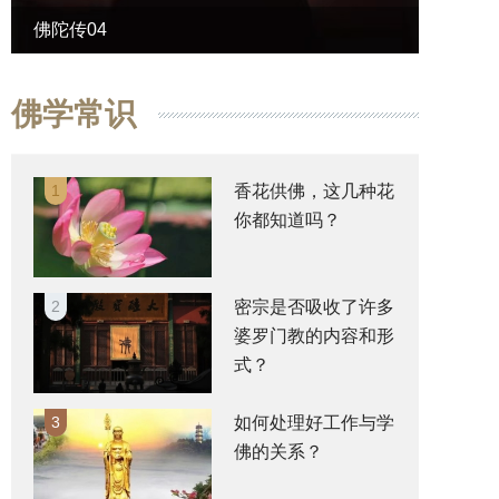
佛陀传04
佛陀传
佛学常识
1
香花供佛，这几种花
你都知道吗？
2
密宗是否吸收了许多
婆罗门教的内容和形
式？
3
如何处理好工作与学
佛的关系？