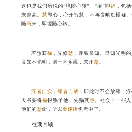
这也是我们所说的“境随心转”。“境”即
福
，包括
来越高。
慧
即心，心开智慧，不再贪嗔痴慢疑、
随
慧
来，即境随心转。
若想获
福
，先修
慧
，即致良知。良知光明的
良知不光明，则一直乡愿，未开
慧
。
浮者自实，肆者自敛
，即此时不会放肆、浮
天爷要将
福
报赐予他，先赐其
慧
。社会上一些人
他们的
慧
命，所以
夏建所
也考中了。
往期回顾