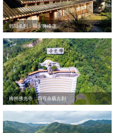
韩阳名刹：福安狮峰寺
梅州佛光寺：四百余载古刹